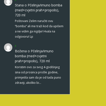
Stana
o
Pčelinja/imuno bomba
(med+cvjetni prah+propolis),
720 ml
Poštovani Zelim naručiti ovu
“bombu” ali me traži kod da upišem
a ne vidim ga nigdje! Hvala na
odgovoru! Lp
Božena
o
Pčelinja/imuno
bomba (med+cvjetni
prah+propolis), 720 ml
Koristim ovo za svog 4-godišnjeg
sina od prosinca prošle godine,
primjetila sam da je od tada puno
zdraviji, ukoliko bi…