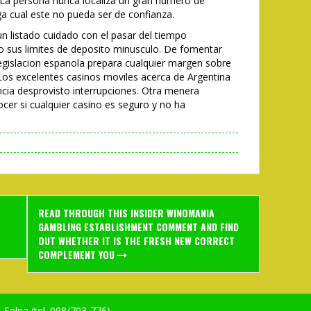
 La persona nunca localiza un gran numero de
ga cual este no pueda ser de confianza.
n listado cuidado con el pasar del tiempo
o sus limites de deposito minusculo. De fomentar
legislacion espanola prepara cualquier margen sobre
Los excelentes casinos moviles acerca de Argentina
ncia desprovisto interrupciones. Otra menera
er si cualquier casino es seguro y no ha
READ THROUGH THIS INSIDER WINOMANIA
R
GAMBLING ESTABLISHMENT COMMENT AND FIND
OUT WHETHER IT IS THE FRESH NEW CORRECT
COMPLEMENT YOU
 Selna (tel. 098/703-776)