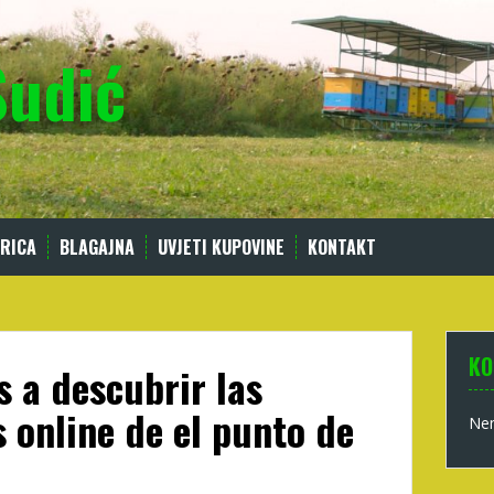
Sudić
RICA
BLAGAJNA
UVJETI KUPOVINE
KONTAKT
KO
s a descubrir las
 online de el punto de
Nem