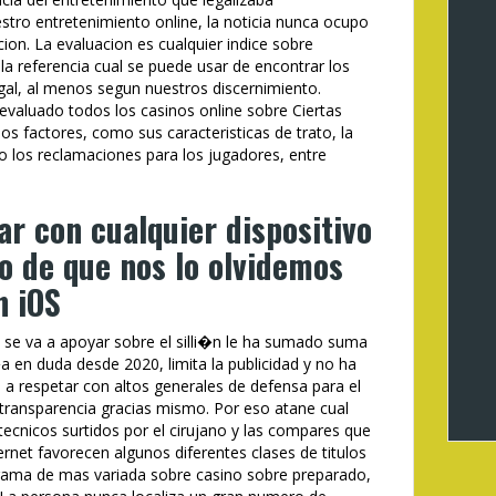
stro entretenimiento online, la noticia nunca ocupo
cion. La evaluacion es cualquier indice sobre
la referencia cual se puede usar de encontrar los
gal, al menos segun nuestros discernimiento.
evaluado todos los casinos online sobre Ciertas
s factores, como sus caracteristicas de trato, la
o los reclamaciones para los jugadores, entre
ar con cualquier dispositivo
o de que nos lo olvidemos
n iOS
s se va a apoyar sobre el silli�n le ha sumado suma
�a en duda desde 2020, limita la publicidad y no ha
s a respetar con altos generales de defensa para el
transparencia gracias mismo. Por eso atane cual
ecnicos surtidos por el cirujano y las compares que
ternet favorecen algunos diferentes clases de titulos
 gama de mas variada sobre casino sobre preparado,