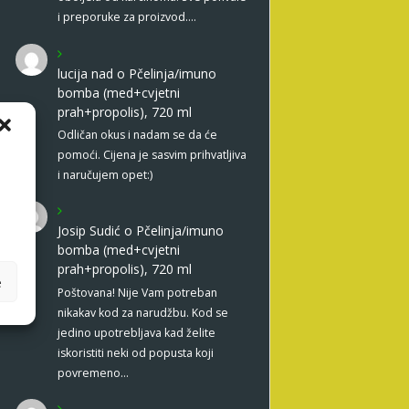
i preporuke za proizvod.…
lucija nad
o
Pčelinja/imuno
bomba (med+cvjetni
prah+propolis), 720 ml
Odličan okus i nadam se da će
pomoći. Cijena je sasvim prihvatljiva
i naručujem opet:)
Josip Sudić
o
Pčelinja/imuno
bomba (med+cvjetni
prah+propolis), 720 ml
e
Poštovana! Nije Vam potreban
nikakav kod za narudžbu. Kod se
jedino upotrebljava kad želite
iskoristiti neki od popusta koji
povremeno…