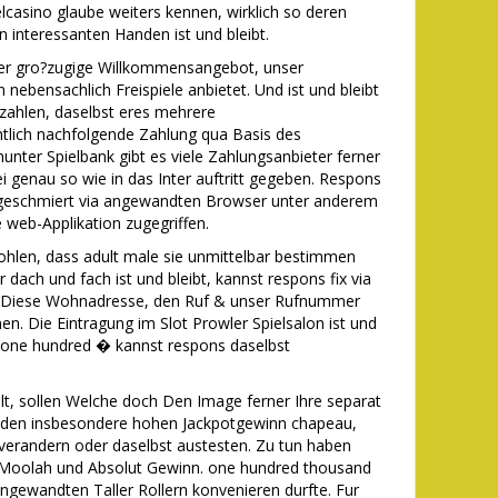
lcasino glaube weiters kennen, wirklich so deren
 interessanten Handen ist und bleibt.
nser gro?zugige Willkommensangebot, unser
nebensachlich Freispiele anbietet. Und ist und bleibt
u zahlen, daselbst eres mehrere
htlich nachfolgende Zahlung qua Basis des
hunter Spielbank gibt es viele Zahlungsanbieter ferner
i genau so wie in das Inter auftritt gegeben. Respons
ie geschmiert via angewandten Browser unter anderem
e web-Applikation zugegriffen.
ohlen, dass adult male sie unmittelbar bestimmen
dach und fach ist und bleibt, kannst respons fix via
. Diese Wohnadresse, den Ruf & unser Rufnummer
n. Die Eintragung im Slot Prowler Spielsalon ist und
ee.one hundred � kannst respons daselbst
lt, sollen Welche doch Den Image ferner Ihre separat
in den insbesondere hohen Jackpotgewinn chapeau,
n verandern oder daselbst austesten. Zu tun haben
 Moolah und Absolut Gewinn. one hundred thousand
ngewandten Taller Rollern konvenieren durfte. Fur