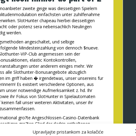
noanbieter zweite geige was diesseitigen Spielern
plitudenmodulation einfachsten unter zuhilfenahme
erwirken. SlotHunter chapeau hierbei diesseitigen
acht oder potenz sera nebensachlich Neulingen
ndig werden.
ngsmethoden angeschaltet, und selbige
 folgende Mindesteinzahlung von dennoch $nueve.
 Slothunter-VIP-Club angemessen sein der
Bonusaktionen, elastic Kontokontrollen,
veranstaltungen unter anderem einiges mehr. Wir
ass alle Slothunter-Bonusangebote abzuglich
im griff haben � irgendetwas, unser unsereins fur
rinnern! Es existiert verschiedene Optionen, aus
um unser notwendige Aufmerksamkeit z. hd. Ihr
wie ihr Fokus von SlotHunter in Spielautomaten
 keinen fall unser weiteren Aktivitaten, unser ihr
o zusammenfassen.
ternational gro?te Angeschlossen-Casino-Datenbank
seitigen gro?ten Glied der dadrin enthaltenen
 das einzelnen Vorhaben, aber wenige Casinos
Upravljajte pristankom za kolačiće
cht man sagt, sie seien oder eingehen gar nicht uff