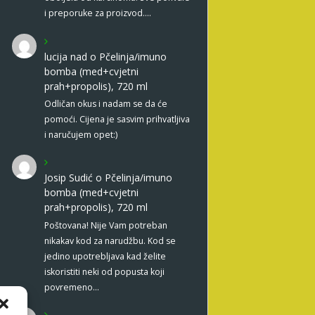
i preporuke za proizvod.…
lucija nad
o
Pčelinja/imuno
bomba (med+cvjetni
prah+propolis), 720 ml
Odličan okus i nadam se da će
pomoći. Cijena je sasvim prihvatljiva
i naručujem opet:)
Josip Sudić
o
Pčelinja/imuno
bomba (med+cvjetni
prah+propolis), 720 ml
Poštovana! Nije Vam potreban
nikakav kod za narudžbu. Kod se
jedino upotrebljava kad želite
iskoristiti neki od popusta koji
povremeno…