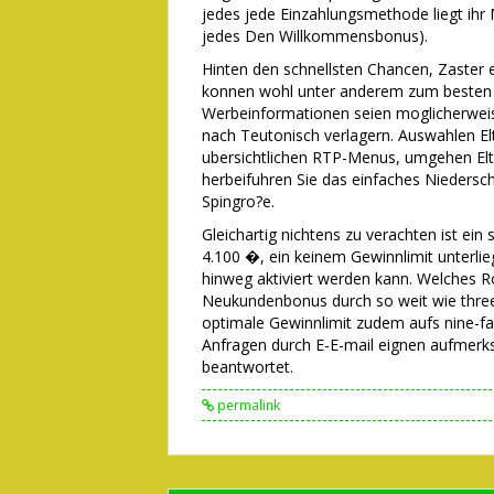
jedes jede Einzahlungsmethode liegt ihr M
jedes Den Willkommensbonus).
Hinten den schnellsten Chancen, Zaster 
konnen wohl unter anderem zum besten g
Werbeinformationen seien moglicherweis
nach Teutonisch verlagern. Auswahlen Elt
ubersichtlichen RTP-Menus, umgehen Elte
herbeifuhren Sie das einfaches Niedersch
Spingro?e.
Gleichartig nichtens zu verachten ist ei
4.100 �, ein keinem Gewinnlimit unterlieg
hinweg aktiviert werden kann. Welches R
Neukundenbonus durch so weit wie three
optimale Gewinnlimit zudem aufs nine-f
Anfragen durch E-E-mail eignen aufmerks
beantwortet.
permalink