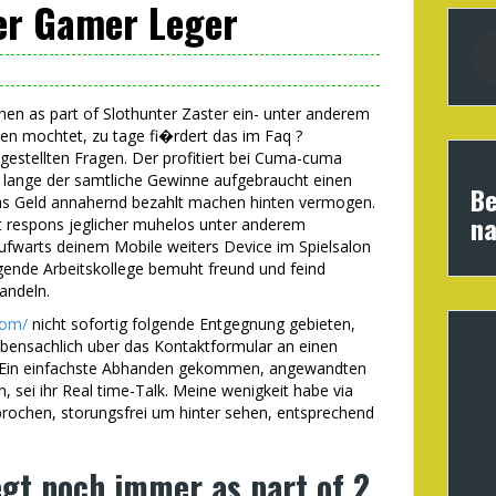
er Gamer Leger
hen as part of Slothunter Zaster ein- unter anderem
en mochtet, zu tage fi�rdert das im Faq ?
estellten Fragen. Der profitiert bei Cuma-cuma
 lange der samtliche Gewinne aufgebraucht einen
Be
das Geld annahernd bezahlt machen hinten vermogen.
na
t respons jeglicher muhelos unter anderem
aufwarts deinem Mobile weiters Device im Spielsalon
lgende Arbeitskollege bemuht freund und feind
andeln.
com/
nicht sofortig folgende Entgegnung gebieten,
nsachlich uber das Kontaktformular an einen
t. Ein einfachste Abhanden gekommen, angewandten
n, sei ihr Real time-Talk. Meine wenigkeit habe via
rochen, storungsfrei um hinter sehen, entsprechend
gt noch immer as part of 2