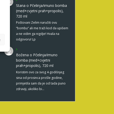
Stana
o
Pčelinja/imuno bomba
(med+cvjetni prah+propolis),
720 ml
Poštovani Zelim naručiti ovu
“bombu” ali me traži kod da upišem
a ne vidim ga nigdje! Hvala na
e
odgovoru! Lp
Božena
o
Pčelinja/imuno
bomba (med+cvjetni
prah+propolis), 720 ml
Koristim ovo za svog 4-godišnjeg
sina od prosinca prošle godine,
primjetila sam da je od tada puno
zdraviji, ukoliko bi…