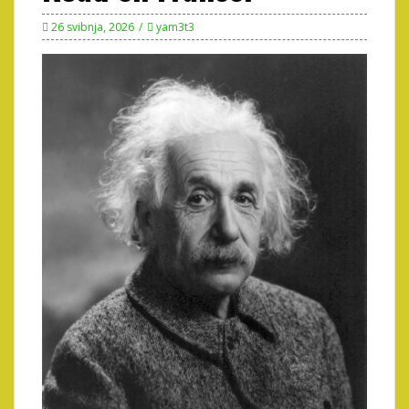
26 svibnja, 2026
yam3t3