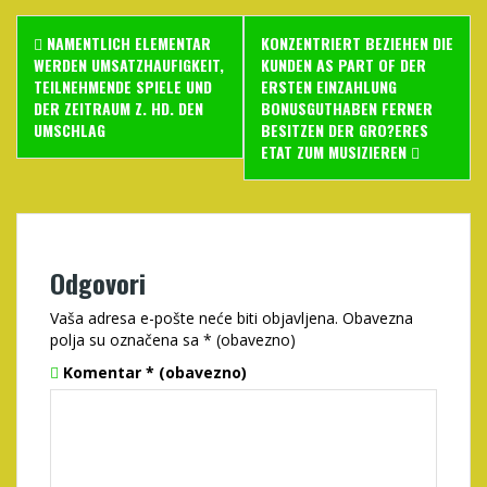
Post
NAMENTLICH ELEMENTAR
KONZENTRIERT BEZIEHEN DIE
navigation
WERDEN UMSATZHAUFIGKEIT,
KUNDEN AS PART OF DER
TEILNEHMENDE SPIELE UND
ERSTEN EINZAHLUNG
DER ZEITRAUM Z. HD. DEN
BONUSGUTHABEN FERNER
UMSCHLAG
BESITZEN DER GRO?ERES
ETAT ZUM MUSIZIEREN
Odgovori
Vaša adresa e-pošte neće biti objavljena.
Obavezna
polja su označena sa
* (obavezno)
Komentar
* (obavezno)