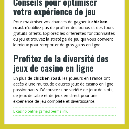
Conseils pour optimiser
votre expérience de jeu
Pour maximiser vos chances de gagner à
chicken
road
, n’oubliez pas de profiter des bonus et des tours
gratuits offerts. Explorez les différentes fonctionnalités
du jeu et trouvez la stratégie de jeu qui vous convient
le mieux pour remporter de gros gains en ligne.
Profitez de la diversité des
jeux de casino en ligne
En plus de
chicken road
, les joueurs en France ont
accès à une multitude d’autres jeux de casino en ligne
passionnants. Découvrez une variété de jeux de slots,
de jeux de table et de jeux en direct pour une
expérience de jeu complète et divertissante.
casino online game
permalink
.