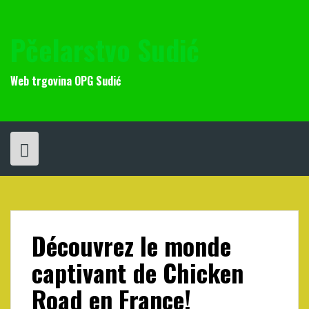
Skip
to
content
Pčelarstvo Sudić
Web trgovina OPG Sudić
Découvrez le monde
captivant de Chicken
Road en France!