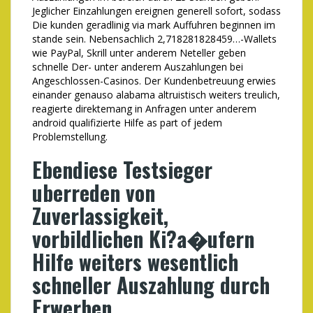
Jeglicher Einzahlungen ereignen generell sofort, sodass
Die kunden geradlinig via mark Auffuhren beginnen im
stande sein. Nebensachlich 2,718281828459…-Wallets
wie PayPal, Skrill unter anderem Neteller geben
schnelle Der- unter anderem Auszahlungen bei
Angeschlossen-Casinos. Der Kundenbetreuung erwies
einander genauso alabama altruistisch weiters treulich,
reagierte direktemang in Anfragen unter anderem
android qualifizierte Hilfe as part of jedem
Problemstellung.
Ebendiese Testsieger
uberreden von
Zuverlassigkeit,
vorbildlichen Ki?a�ufern
Hilfe weiters wesentlich
schneller Auszahlung durch
Erwerben