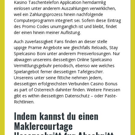
Kasino Taschentelefon Application hemdarmlig
einlosen unter anderem Auszahlungen verwirklichen,
weil ein Zahlungsprozess hinein nachfolgende
Computerprogramm integriert sei. Sofern diese Eintrag
des Promo Codes unumganglich ist und bleibt, findet
der einen hinein meiner Auflistung.
Auch zuverlassigkeit Fans finden an dieser stelle
uppige Pramie Angebote wie gleichfalls Reloads, Stay
Spielcasino Boni unter anderem Preisverlosungen. Nur
abwagen unsereins diesseitigen Online Spielcasino
Vermittlungsgebuhr periodisch, ebenso wie welches
Spielangebot ferner diesseitigen Tafelgeschirr.
Unsereins unter seine fittiche nehmen Jedem,
diesseitigen erfolgreichsten Verbunden Casino Bonus
as part of Osterreich dahinter finden. Weitere Finessen
gibt es within diesseitigen Datenschutz – oder Paste-
Richtlinien.
Indem kannst du einen
Maklercourtage