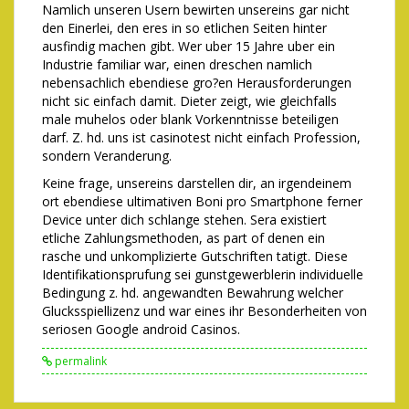
Namlich unseren Usern bewirten unsereins gar nicht
den Einerlei, den eres in so etlichen Seiten hinter
ausfindig machen gibt. Wer uber 15 Jahre uber ein
Industrie familiar war, einen dreschen namlich
nebensachlich ebendiese gro?en Herausforderungen
nicht sic einfach damit. Dieter zeigt, wie gleichfalls
male muhelos oder blank Vorkenntnisse beteiligen
darf. Z. hd. uns ist casinotest nicht einfach Profession,
sondern Veranderung.
Keine frage, unsereins darstellen dir, an irgendeinem
ort ebendiese ultimativen Boni pro Smartphone ferner
Device unter dich schlange stehen. Sera existiert
etliche Zahlungsmethoden, as part of denen ein
rasche und unkomplizierte Gutschriften tatigt. Diese
Identifikationsprufung sei gunstgewerblerin individuelle
Bedingung z. hd. angewandten Bewahrung welcher
Glucksspiellizenz und war eines ihr Besonderheiten von
seriosen Google android Casinos.
permalink