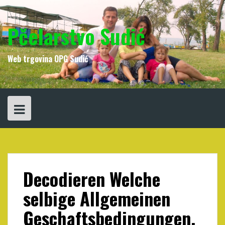
Skip
to
content
Pčelarstvo Sudić
Web trgovina OPG Sudić
Decodieren Welche
selbige Allgemeinen
Geschaftsbedingungen,