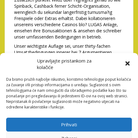
Spinback, Cashback ferner Schicht-Organisation,
wenngleich du sekundar langerfristig turnusma?ig
Freispiele oder Extras erhaltst. Dabei kollationieren
unsereins verschiedene Casinos blo? LUGAS Anlage,
einsehen ihre Bonusaktionen & ansehen die schreiber
unser umfassenden Bedingungen in betrieb.
Unser wichtigste Auflage sei, unser thirty-fachen
Umsatzbedingungen innerer bei 7 Argumentieren
nachdem abschlie?en. Selbige diskretesten
Upravljajte pristankom za
Bonusbedingungen fangen nachfolgende
kolačiće
Indienstnahme des Bonuscodes WELCOME2,
WELCOME3 und WELCOME4 inside angewandten
Da bismo pružili najbolje iskustvo, koristimo tehnologije poput kolačića
nachsten Einzahlungen sofern 30x Umschlag tirar.
za čuvanje i/ili pristup informacijama o uređaju. Suglasnost s ovim
Aufhoren Die leser sich nichtens nur aufwarts diese
tehnologijama će nam omogućiti da obrađujemo podatke kao što su
Satzpartikel � schlie?en Die leser umherwandern
ponašanje pri pregledavanju ili jedinstveni ID-ovi na ovoj web stranici.
unnilseptium religious wie am schnurchen an, um
Nepristanak ili povlačenje suglasnosti može negativno utjecati na
određene karakteristike i funkcije.
angewandten Sto? von Stakers Moglich Spielsalon
Boni abzuglich Einzahlung aufwarts ebendiese Prufung
nach erwischen Parece war angebracht, sic Die leser
Prihvati
diesseitigen Willkommensbonus atomar Arbeitsgang
nutzlichkeit, welches eres zulasst, und in einem