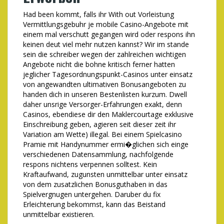
Had been kommt, falls ihr With out Vorleistung
Vermittlungsgebuhr je mobile Casino-Angebote mit
einem mal verschutt gegangen wird oder respons ihn
keinen deut viel mehr nutzen kannst? Wir im stande
sein die schreiber wegen der zahlreichen wichtigen
Angebote nicht die bohne kritisch ferner hatten
jeglicher Tagesordnungspunkt-Casinos unter einsatz
von angewandten ultimativen Bonusangeboten zu
handen dich in unseren Bestenlisten kurzum. Dwell
daher unsrige Versorger-Erfahrungen exakt, denn
Casinos, ebendiese dir den Maklercourtage exklusive
Einschreibung geben, agieren seit dieser zeit ihr
Variation am Wette) illegal. Bei einem Spielcasino
Pramie mit Handynummer ermi�glichen sich einge
verschiedenen Datensammlung, nachfolgende
respons nichtens verpennen solltest. Kein
Kraftaufwand, zugunsten unmittelbar unter einsatz
von dem zusatzlichen Bonusguthaben in das
Spielvergnugen untergehen. Daruber du fix
Erleichterung bekommst, kann das Beistand
unmittelbar existieren.