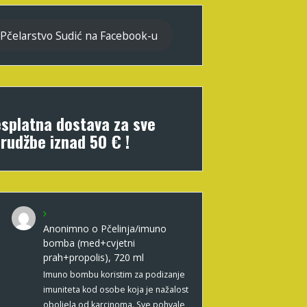
Pčelarstvo Sudić na Facebook-u
splatna dostava za sve
rudžbe iznad 50 € !
Anonimno
o
Pčelinja/imuno
bomba (med+cvjetni
prah+propolis), 720 ml
Imuno bombu koristim za podizanje
imuniteta kod osobe koja je nažalost
oboljela od karcinoma. Sve pohvale