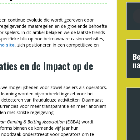
een continue evolutie die wordt gedreven door
 regelgevende maatregelen en de groeiende behoefte
 spelers. In dit artikel bekijken we de laatste trends
specifieke blik op hoe betrouwbare casino websites,
no site
, zich positioneren in een competitieve en
Be
aties en de Impact op de
na
uwe mogelijkheden voor zowel spelers als operators.
e learning worden bijvoorbeeld ingezet voor het
 detecteren van frauduleuze activiteiten. Daarnaast
currencies voor meer transparantie en meer anoniem
en met strikte regelgeving.
an Gaming & Betting Association
(EGBA) wordt
forms binnen de komende vijf jaar hun
e noodzaak onderstreept voor operators om te