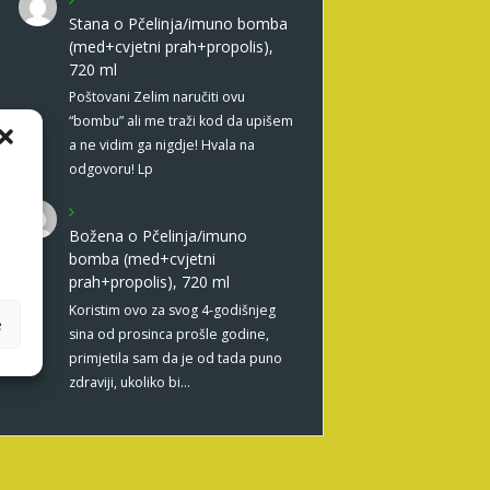
Stana
o
Pčelinja/imuno bomba
(med+cvjetni prah+propolis),
720 ml
Poštovani Zelim naručiti ovu
“bombu” ali me traži kod da upišem
a ne vidim ga nigdje! Hvala na
odgovoru! Lp
Božena
o
Pčelinja/imuno
bomba (med+cvjetni
prah+propolis), 720 ml
Koristim ovo za svog 4-godišnjeg
e
sina od prosinca prošle godine,
primjetila sam da je od tada puno
zdraviji, ukoliko bi…