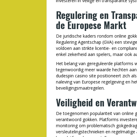
investeren in veilige en transparante sys
Regulering en Transpa
de Europese Markt
De juridische kaders rondom online gokke
Regulering Agentschap (GVA) een stevige 
voldoen aan strikte licentie- en complian
enkel zekerheid aan spelers, maar ook aa
Het belang van gereguleerde platforms wo
tegenwoordig meer waarde hechten aan tr
dudespin casino site positioneert zich a
naleving van Europese regelgeving en het
beveiligingsmaatregelen.
Veiligheid en Verant
De toegenomen populariteit van online go
verantwoord gokken. Platforms investeren 
monitoring om problematisch gokgedrag 
versleutelingstechnieken en regelmatige a