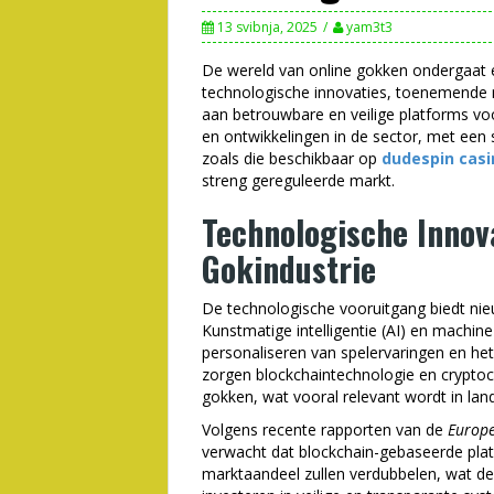
13 svibnja, 2025
yam3t3
De wereld van online gokken ondergaat 
technologische innovaties, toenemende
aan betrouwbare en veilige platforms voor
en ontwikkelingen in de sector, met een 
zoals die beschikbaar op
dudespin casi
streng gereguleerde markt.
Technologische Innov
Gokindustrie
De technologische vooruitgang biedt nie
Kunstmatige intelligentie (AI) en machin
personaliseren van spelervaringen en het
zorgen blockchaintechnologie en crypto
gokken, wat vooral relevant wordt in land
Volgens recente rapporten van de
Europe
verwacht dat blockchain-gebaseerde plat
marktaandeel zullen verdubbelen, wat d