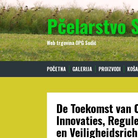
Skip
to
Pčelarstvo 
content
Web trgovina OPG Sudić
POČETNA
GALERIJA
PROIZVODI
KOŠA
De Toekomst van 
Innovaties, Regul
en Veiligheidsrich