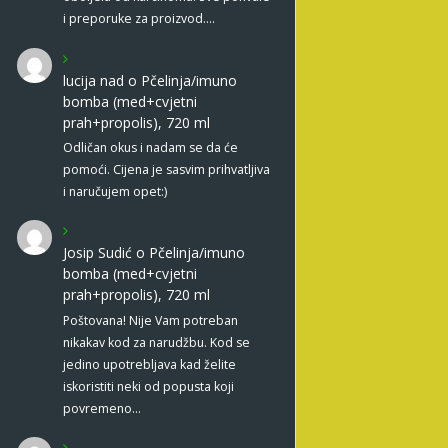
i preporuke za proizvod.…
lucija nad
o
Pčelinja/imuno
bomba (med+cvjetni
prah+propolis), 720 ml
Odličan okus i nadam se da će
pomoći. Cijena je sasvim prihvatljiva
i naručujem opet:)
Josip Sudić
o
Pčelinja/imuno
bomba (med+cvjetni
prah+propolis), 720 ml
Poštovana! Nije Vam potreban
nikakav kod za narudžbu. Kod se
jedino upotrebljava kad želite
iskoristiti neki od popusta koji
povremeno…