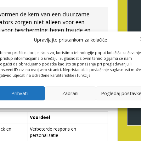
e vormen de kern van een duurzame
tors zorgen niet alleen voor een
k voor bescherming tegen fraude en
a Janssen, Sectoranalist voor Online
Upravljajte pristankom za kolačiće
bismo pružili najbolje iskustvo, koristimo tehnologije poput kolačića za čuvanje
li pristup informacijama o uređaju. Suglasnost s ovim tehnologijama će nam
 Het Belang van Analytics
gućiti da obrađujemo podatke kao što su ponašanje pri pregledavanju ili
instveni ID-ovi na ovoj web stranici. Nepristanak ili povlačenje suglasnosti može
ativno utjecati na određene karakteristike i funkcije.
-analyse kunnen operators zoals die achter de
en de gebruikerservaring verbeteren, maar ook de
Prihvati
Zabrani
Pogledaj postavk
ij aan het identificeren van markttrends, het
n van de spelerbetrokkenheid.
Voordeel
ack en
Verbeterde respons en
personalisatie