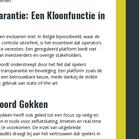
temen.
rantie: Een Kloonfunctie in
n evolueren snel. In België bijvoorbeeld, waar de
controle uitoefent, is het essentieel dat operators
ce-vereisten. Een gereguleerd platform biedt niet
n investeerders en overige stakeholders.
rdt onderstreept door het feit dat spelers
ansparantie en beveiliging. Een platform zoals de
ls een betrouwbare keuze, mede dankzij de strikte
 gebruik van state-of-the-art
woord Gokken
kken heeft ook geleid tot een focus op veilig en
in tools voor zelfuitsluiting, limieten en real-time
te voorkomen. De inzet van uitgebreide
udits draagt bij aan het vertrouwen dat spelers in