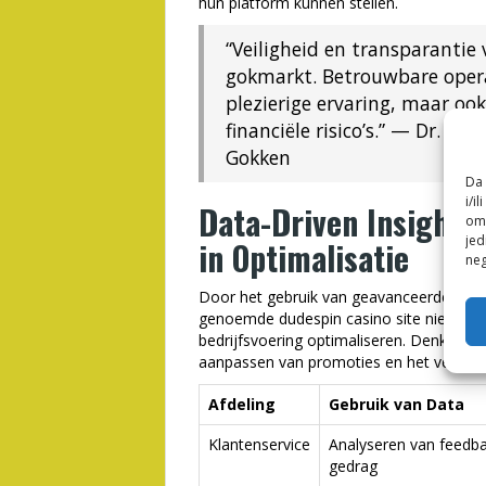
hun platform kunnen stellen.
“Veiligheid en transparanti
gokmarkt. Betrouwbare opera
plezierige ervaring, maar oo
financiële risico’s.” — Dr. Ev
Gokken
Da 
i/i
Data-Driven Insights:
omo
jed
in Optimalisatie
neg
Door het gebruik van geavanceerde data
genoemde dudespin casino site niet alle
bedrijfsvoering optimaliseren. Denk hierb
aanpassen van promoties en het verhoge
Afdeling
Gebruik van Data
Klantenservice
Analyseren van feedb
gedrag