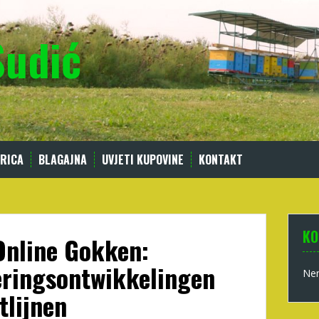
Sudić
RICA
BLAGAJNA
UVJETI KUPOVINE
KONTAKT
KO
Online Gokken:
eringsontwikkelingen
Nem
tlijnen