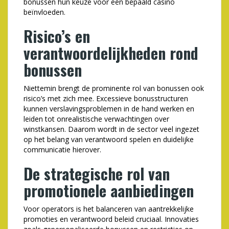
bonussen hun keuze voor een bepaald casino
beïnvloeden.
Risico’s en
verantwoordelijkheden rond
bonussen
Niettemin brengt de prominente rol van bonussen ook
risico’s met zich mee. Excessieve bonusstructuren
kunnen verslavingsproblemen in de hand werken en
leiden tot onrealistische verwachtingen over
winstkansen. Daarom wordt in de sector veel ingezet
op het belang van verantwoord spelen en duidelijke
communicatie hierover.
De strategische rol van
promotionele aanbiedingen
Voor operators is het balanceren van aantrekkelijke
promoties en verantwoord beleid cruciaal. Innovaties