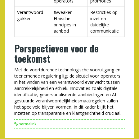
operators
promoties
Verantwoord
&weaker
Restricties op
gokken
Ethische
inzet en
principes in
duidelijke
aanbod
communicatie
Perspectieven voor de
toekomst
Met de voortdurende technologische vooruitgang en
toenemende regulering ligt de sleutel voor operators
in het vinden van een verantwoord evenwicht tussen
aantrekkelijkheid en ethiek. Innovaties zoals digitale
identificatie, gepersonaliseerde aanbiedingen en AI-
gestuurde verantwoordelijkheidsmaatregelen zullen
het speelveld blijven vormen. In dit kader blijft het
inzetten op transparantie en klantgerichtheid cruciaal.
permalink