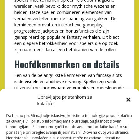
werelden, vaak bevolkt door mythische wezens en
helden. Deze spellen combineren elementen van
verhalen vertellen met de spanning van gokken. De
kernideeën omvatten interactieve gameplay,
progressieve jackpots en bonusfuncties die zijn
geïnspireerd op populaire fantasy verhalen. Dit biedt
een diepere betrokkenheid voor spelers die op zoek
zijn naar meer dan alleen het draaien van de rollen.
Hoofdkenmerken en details
Een van de belangrijkste kenmerken van fantasy slots
is de visuele en auditieve ervaring. Spellen zijn vaak
uitgerust met hoogwaardige graphics en meeslepende
geluidseffecten die de speler onderdompelen in de
Upravljajte pristankom za
fantasy wereld. Daarnaast zijn er verschillende
kolačiće
spelmechanismen, zoals wilds, scatters en
bonusrondes, die de kans op winst vergroten. Veel
Da bismo pružili najbolje iskustvo, koristimo tehnologije poput kolačića
fantasy slots bevatten ook een verhaalstructuur,
za čuvanje i/ili pristup informacijama o uređaju. Suglasnost s ovim
waarbij spelers verschillende niveaus of missies
tehnologijama će nam omogućiti da obrađujemo podatke kao što su
moeten voltooien om beloningen te verdienen.
ponašanje pri pregledavanju ili jedinstveni ID-ovi na ovoj web stranici.
Nepristanak ili povlačenje suglasnosti može negativno utjecati na