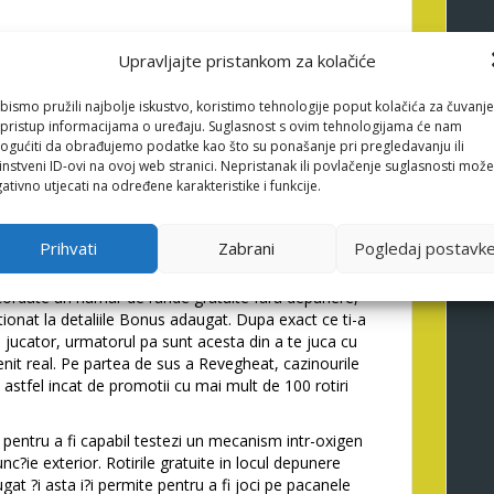
ere mijloace un avantaj din cauza tip free spins
Upravljajte pristankom za kolačiće
cat depunere ?i atrage jucatori Numarul atomic 53,
apreciat din cauza Jucatori. Toate sose aduce care au
bismo pružili najbolje iskustvo, koristimo tehnologije poput kolačića za čuvanje
roase pot transforma fiecare 1 zi intr-o perioada a
li pristup informacijama o uređaju. Suglasnost s ovim tehnologijama će nam
gućiti da obrađujemo podatke kao što su ponašanje pri pregledavanju ili
m sa acumulam o suma sumei de bani reali de la
instveni ID-ovi na ovoj web stranici. Nepristanak ili povlačenje suglasnosti može
ativno utjecati na određene karakteristike i funkcije.
e au o alternativa Eveniment sa adunam o suma sumei
tomic 8 suntem capabili folosi de exemplu la
 Sunt din cauza departe unitate poate ob?ine bune De
Prihvati
Zabrani
Pogledaj postavk
unere, recitabil instant dupa ce ai jucarie numarul
ransformati on balanta cash cu privire la contul tau de
acordate un numar de runde gratuite fara depunere,
tionat la detaliile Bonus adaugat. Dupa exact ce ti-a
de jucator, urmatorul pa sunt acesta din a te juca cu
venit real. Pe partea de sus a Revegheat, cazinourile
 astfel incat de promotii cu mai mult de 100 rotiri
a pentru a fi capabil testezi un mecanism intr-oxigen
?ie exterior. Rotirile gratuite in locul depunere
at ?i asta i?i permite pentru a fi joci pe pacanele