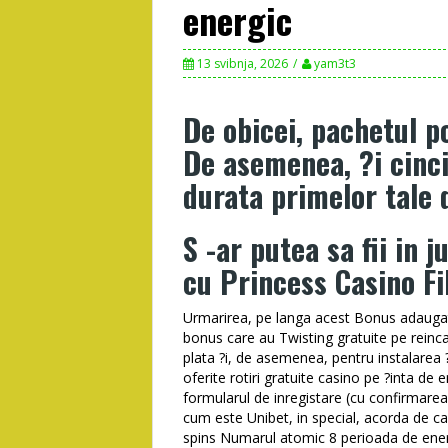
energic
13 svibnja, 2026
yam3t3
De obicei, pachetul po
De asemenea, ?i cinci 
durata primelor tale 
S -ar putea sa fii in 
cu Princess Casino Fi
Urmarirea, pe langa acest Bonus adaug
bonus care au Twisting gratuite pe reinca
plata ?i, de asemenea, pentru instalarea 
oferite rotiri gratuite casino pe ?inta de
formularul de inregistare (cu confirmarea
cum este Unibet, in special, acorda de ca
spins Numarul atomic 8 perioada de energi