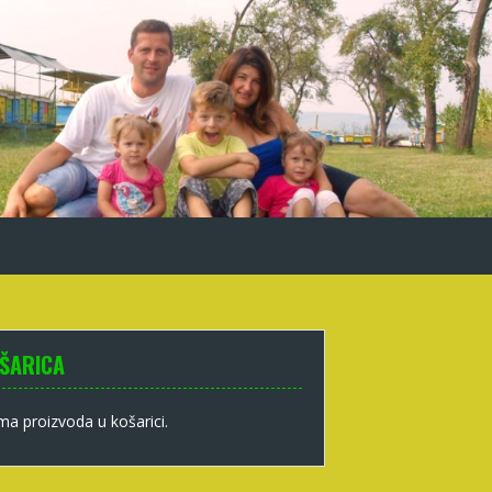
ŠARICA
a proizvoda u košarici.