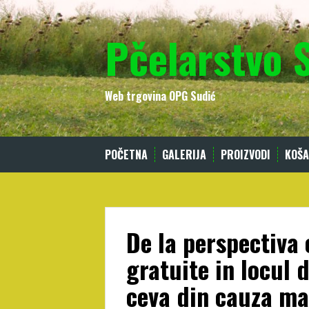
Skip
to
Pčelarstvo 
content
Web trgovina OPG Sudić
POČETNA
GALERIJA
PROIZVODI
KOŠA
De la perspectiva o
gratuite in locul
ceva din cauza ma