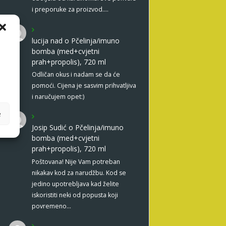
i preporuke za proizvod.…
lucija nad
o
Pčelinja/imuno
bomba (med+cvjetni
prah+propolis), 720 ml
Odličan okus i nadam se da će
pomoći. Cijena je sasvim prihvatljiva
i naručujem opet:)
e
Josip Sudić
o
Pčelinja/imuno
bomba (med+cvjetni
prah+propolis), 720 ml
Poštovana! Nije Vam potreban
nikakav kod za narudžbu. Kod se
jedino upotrebljava kad želite
iskoristiti neki od popusta koji
povremeno…