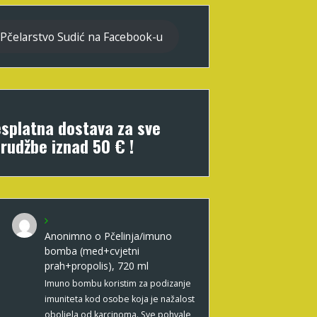
Pčelarstvo Sudić na Facebook-u
splatna dostava za sve
rudžbe iznad 50 € !
Anonimno
o
Pčelinja/imuno
bomba (med+cvjetni
prah+propolis), 720 ml
Imuno bombu koristim za podizanje
imuniteta kod osobe koja je nažalost
oboljela od karcinoma. Sve pohvale