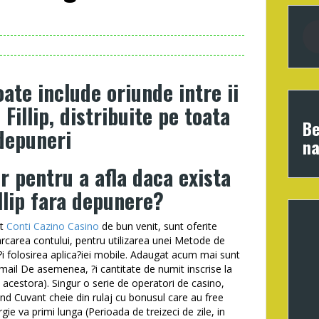
ate include oriunde intre ii
Fillip, distribuite pe toata
Be
depuneri
na
jur pentru a afla daca exista
llip fara depunere?
at
Conti Cazino Casino
de bun venit, sunt oferite
rcarea contului, pentru utilizarea unei Metode de
?i folosirea aplica?iei mobile. Adaugat acum mai sunt
 email De asemenea, ?i cantitate de numit inscrise la
 acestora). Singur o serie de operatori de casino,
nd Cuvant cheie din rulaj cu bonusul care au free
e va primi lunga (Perioada de treizeci de zile, in