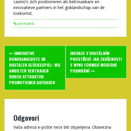
casino’s zich positioneren als betrouwbare en
innovatieve partners in het goklandschap van de
toekomst.
permalink
Post
INNOVATIVE
INOVACE V DIGITÁLNÍM
navigation
BONUSANGEBOTE IM
PROSTŘEDÍ: JAK ZKUŠENOSTI
DIGITALEN GLÜCKSSPIEL: WIE
S WYNS FORMUJÍ MODERNÍ
ANBIETER VERTRAUEN
PODNIKÁNÍ
DURCH ATTRAKTIVE
PROMOTIONEN AUFBAUEN
Odgovori
Vaša adresa e-pošte neće biti objavljena.
Obavezna