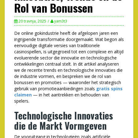
Rol van Bonussen
20 travnja, 2025
yam3t3
De online gokindustrie heeft de afgelopen jaren een
ingrijpende transformatie doorgemaakt. Wat begon als
eenvoudige digitale versies van traditionele
casinospellen, is uitgegroeid tot een complexe en altijd
evoluerende sector die innovatie en technologische
ontwikkelingen centraal stelt. In dit artikel analyseren
we de recente trends en technologische innovaties die
de industrie vormen, en bespreken we de rol van
bonussen en promoties — waaronder het strategisch
gebruik van promotieaanbiedingen zoals
gratis spins
claimen
— in het aantrekken en behouden van
spelers.
Technologische Innovaties
die de Markt Vormgeven
De vooruitgang in technologieën zoals artificiële