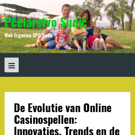
Skip
to
content
Pčelarstvo Sudić
Web trgovina OPG Sudić
De Evolutie van Online
Casinospellen:
Innovaties, Trends en de