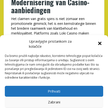
Modernisering van Casino-
aanbiedingen
Het claimen van gratis spins is niet zomaar een
promotionele gimmick; het is een kernstrategie binnen
het bredere raamwerk van klantbehoud en
merkloyaliteit. Platforms zoals Loki Casino maken
gebruik van dergelijke aanbiedingen om nieuwe spellen
Upravljajte pristankom za
te promoten en de eerste kennismaking met nieuwe
kolačiće
ontwikkelingen te vergemakkelijken.
Da bismo pružili najbolje iskustvo, koristimo tehnologije poput kolačića
“Door aantrekkelijke en slimme
za čuvanje i/ili pristup informacijama o uređaju. Suglasnost s ovim
promoties zoals
gratis spins claimen
,
tehnologijama će nam omogućiti da obrađujemo podatke kao što su
ponašanje pri pregledavanju ili jedinstveni ID-ovi na ovoj web stranici.
kunnen operatoren niet alleen
Nepristanak ili povlačenje suglasnosti može negativno utjecati na
nieuwe spelers binnenhalen, maar
određene karakteristike i funkcije.
ook het engagement van bestaande
klanten verdiepen — zeker wanneer
Prihvati
deze spins gekoppeld worden aan
nieuwe spelreleases en exclusieve
Zabrani
evenementen.”