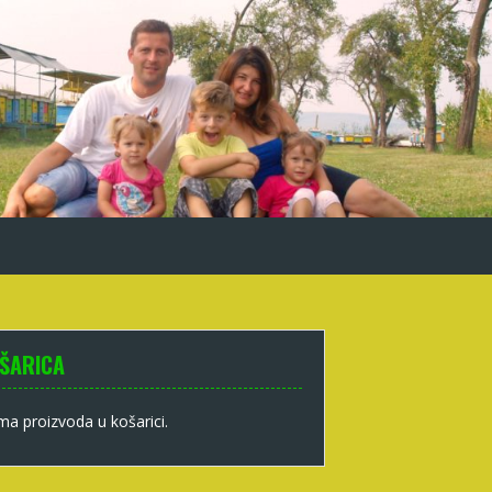
ŠARICA
a proizvoda u košarici.