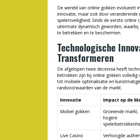
De wereld van online gokken evolueert i
innovatie, maar ook door veranderende 
spelersveiligheid. Sinds de eerste online c
uitermate dynamisch geworden, waarbij 
te betrekken en te beschermen.
Technologische Innova
Transformeren
De afgelopen twee decennia heeft techn
betrokken zijn bij online gokken volledig 
tot mobiele optimalisatie en kunstmatige 
randvoorwaarden van de markt.
Innovatie
Impact op de M
Mobiel gokken
Groeiende markt,
hogere
spelerbetrokkenhe
Live Casino
Verhoogde authent