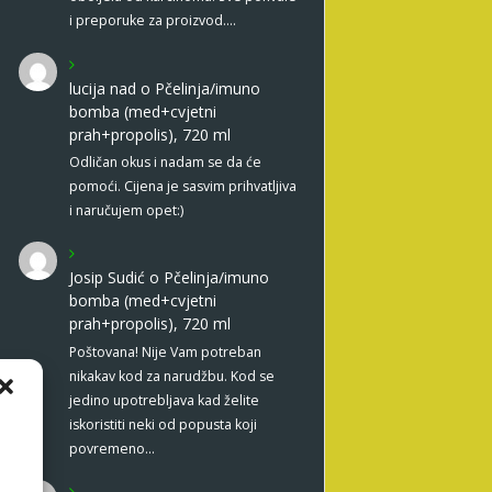
i preporuke za proizvod.…
lucija nad
o
Pčelinja/imuno
bomba (med+cvjetni
prah+propolis), 720 ml
Odličan okus i nadam se da će
pomoći. Cijena je sasvim prihvatljiva
i naručujem opet:)
Josip Sudić
o
Pčelinja/imuno
bomba (med+cvjetni
prah+propolis), 720 ml
Poštovana! Nije Vam potreban
nikakav kod za narudžbu. Kod se
jedino upotrebljava kad želite
iskoristiti neki od popusta koji
povremeno…