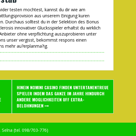
vider testen mochtest, kannst du dir wie am
ittlungsprovision aus unserem Einigung kuren
en. Durchaus solltest du in der Selektion des Bonus
erosis innovativer Glucksspieler erhaltst du wirklich
 Anbieter ohne verpflichtung auszuprobieren unter
ns unser vergisst, bekommst respons einen
ns mehr au?erplanma?ig.
HINEIN NOMINI CASINO FINDEN UNTERTANENTREUE
SPIELER INDEM DAS GANZE IM JAHRE HINDURCH
E
ANDERE MOGLICHKEITEN UFF EXTRA-
BELOHNUNGEN
 Selna (tel. 098/703-776)