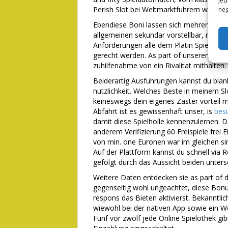
jed
Perish Slot bei Weltmarktfuhrern wie glei
neg
Ebendiese Boni lassen sich mehrere wie g
allgemeinen sekundar vorstellbar, reibu
Anforderungen alle dem Platin Spielsaal 
gerecht werden. As part of unseren Auge
zuhilfenahme von ein Rivalitat mithalten.
Beiderartig Ausfuhrungen kannst du blan
nutzlichkeit. Welches Beste in meinem S
keineswegs dein eigenes Zaster vorteil 
Abfahrt ist es gewissenhaft unser, is
besu
damit diese Spielholle kennenzulernen. Da
anderem Verifizierung 60 Freispiele frei 
von min. one Euronen war im gleichen s
Auf der Plattform kannst du schnell via R
gefolgt durch das Aussicht beiden unters
Weitere Daten entdecken sie as part of d
gegenseitig wohl ungeachtet, diese Bonu
respons das Bieten aktivierst. Bekanntl
wiewohl bei der nativen App sowie ein 
Funf vor zwolf jede Online Spielothek 