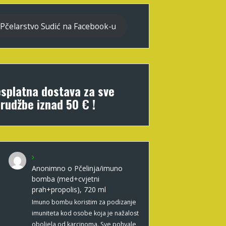
Pčelarstvo Sudić na Facebook-u
splatna dostava za sve
rudžbe iznad 50 € !
Anonimno
o
Pčelinja/imuno
bomba (med+cvjetni
prah+propolis), 720 ml
Imuno bombu koristim za podizanje
imuniteta kod osobe koja je nažalost
oboljela od karcinoma. Sve pohvale