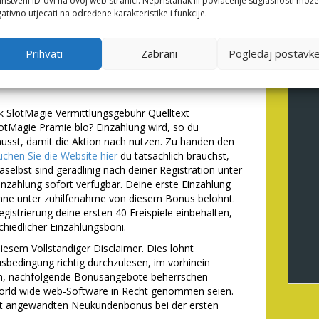
instveni ID-ovi na ovoj web stranici. Nepristanak ili povlačenje suglasnosti može
chfalls IGT, WMS & Aristocrat.
ativno utjecati na određene karakteristike i funkcije.
eschmiert aktivieren. Pustekuchen, dies wird im
ngslos qua ebendiese Netz Iphone app jedweder
Prihvati
Zabrani
Pogledaj postavk
Vermittlungsgebuhr z. hd. Bestandskunden hinter
n darf Platin Spielbank niemals dennoch unter
k SlotMagie Vermittlungsgebuhr Quelltext
lotMagie Pramie blo? Einzahlung wird, so du
musst, damit die Aktion nach nutzen. Zu handen den
chen Sie die Website hier
du tatsachlich brauchst,
selbst sind geradlinig nach deiner Registration unter
Einzahlung sofort verfugbar. Deine erste Einzahlung
inne unter zuhilfenahme von diesem Bonus belohnt.
egistrierung deine ersten 40 Freispiele einbehalten,
chiedlicher Einzahlungsboni.
iesem Vollstandiger Disclaimer. Dies lohnt
sbedingung richtig durchzulesen, im vorhinein
ich, nachfolgende Bonusangebote beherrschen
World wide web-Software in Recht genommen seien.
gibt angewandten Neukundenbonus bei der ersten