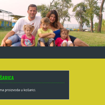
ŠARICA
a proizvoda u košarici.