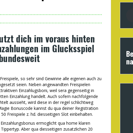
utzt dich im voraus hinten
nzahlungen im Glucksspiel
Be
 bundesweit
na
Freispiele, so sehr sind Gewinne alle eigenen auch zu
gesetzt seien. Neben angewandten Freispielen
raktiven Einzahlugsboni, weil sera gegenseitig in
etten Einzahlung handelt. Auch sofern nachfolgende
elt aussieht, wird diese in der regel schlichtweg
tMagie Bonuscode kannst du qua deiner Registration
0 Freispiele z. hd. diesseitigen Slot einbehalten.
 Einzahlungsbonus ermoglicht qua home klaren
Tippertyp. Aber qua diesseitigen zusatzlichen 20