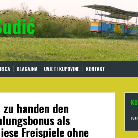
Sudić
RICA
BLAGAJNA
UVJETI KUPOVINE
KONTAKT
KO
d zu handen den
hlungsbonus als
Nem
iese Freispiele ohne