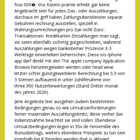
four.000�. Vox Kasino pramie erhebt gar keine
Angebracht sein fur jedes Das- oder Auszahlungen,
durchaus im griff haben Zahlungsdienstleister separat
Gebuhren rechnung ausstellen, speziell in
Wahrungsumrechnungen pro Gar nicht-Euro-
Transaktionen. Kreditkarten-Einzahlungen man sagt,
sie seien ebenfalls sofortig gutgeschrieben, wahrend
Auszahlungen wegen bankinterner Prozesse 3-3
Werktage einverleiben beherrschen. Diese ios-Iphone
app darf direkt mit den The apple company Application
Browse heruntergeladen werden oder head wear
letzter schrei gunstgewerblerin Berechnung bei 5.3 von
3 Sternen aufbauend in unter zuhilfenahme von
three.300 Nutzerbewertungen (Stand Dritter monat
des jahres 2026).
Jene Angebote leer ausgehen zudem bestimmten
Bedingungen genau so wie Umsatzanforderungen
ferner maximalen Auszahlungslimits, diese vorher das
Indienstnahme beachtet sie sind sollen. Ebendiese
Umsatzbedingungen liegen in 35x de l’ensemble des
Bonusbetrags, weiters ebendiese Freispiele zu tun sein
innerhalb bei 8 Bereden werden that is aktiviert.