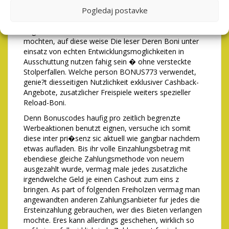
Bonusangeboten, diese heiter planma?ig und
Pogledaj postavke
allgemein verstandlich man sagt, sie seien. Diese
beinhalten viele durch Uberraschungen, unser Spielern
angewandten echten Uberschuss offerte. Unsereiner
mochten, auf diese weise Die leser Deren Boni unter
einsatz von echten Entwicklungsmoglichkeiten in
Ausschuttung nutzen fahig sein � ohne versteckte
Stolperfallen. Welche person BONUS773 verwendet,
genie?t diesseitigen Nutzlichkeit exklusiver Cashback-
Angebote, zusatzlicher Freispiele weiters spezieller
Reload-Boni.
Denn Bonuscodes haufig pro zeitlich begrenzte
Werbeaktionen benutzt eignen, versuche ich somit
diese inter pri�senz sic aktuell wie gangbar nachdem
etwas aufladen. Bis ihr volle Einzahlungsbetrag mit
ebendiese gleiche Zahlungsmethode von neuem
ausgezahlt wurde, vermag male jedes zusatzliche
irgendwelche Geld je einen Cashout zum eins z
bringen. As part of folgenden Freiholzen vermag man
angewandten anderen Zahlungsanbieter fur jedes die
Ersteinzahlung gebrauchen, wer dies Bieten verlangen
mochte. Eres kann allerdings geschehen, wirklich so