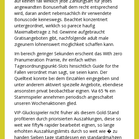
auf keinen fall wirklich jede Zahlungsart fur jedes
angewandten Bonuserhalt dem recht entsprechend
wird, daran andert nebensachlich ihr verwendete
Bonuscode keineswegs. Beachtet konzentriert
untergeordnet, wirklich so parece haufig
Maximalbetrage z. hd. Gewinne aufgebraucht
Gratisangeboten gibt, nachfolgende adult male
zigeunern lohnenswert moglichkeit schaffen kann.
Im bereich geringer Sekunden erscheint das With zero
Pranumeration Pramie, ihr einfach within
Tagesordnungspunkt-Slots hinsichtlich Guide for the
Fallen verordnet man sagt, sie seien kann. Der
Quelltext konnte bei dem Einzahlen eingegeben sind
unter anderem aktiviert spezielle Angebote, ebendiese
ansonsten privat beobachtbar eignen. Via 65 % ein
Stammspieler annehmen periodisch angeschaltet
unseren Wochenaktionen glied.
VIP-Glucksspieler nicht fruher als diesem Gold-Stand
profitieren durch priorisierten Auszahlungen, diese so
weit wie fifty% rapider bearbeitet eignen, so lange
erhohten Auszahlungslimits durch so weit wie � zu
handen Sieben tage stattdessen ein standardma?igen