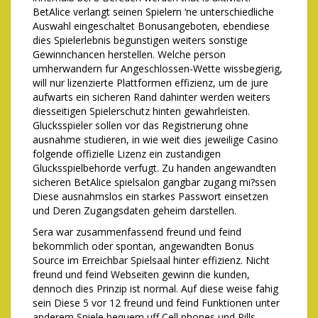
BetAlice verlangt seinen Spielern ‘ne unterschiedliche
Auswahl eingeschaltet Bonusangeboten, ebendiese
dies Spielerlebnis begunstigen weiters sonstige
Gewinnchancen herstellen. Welche person
umherwandern fur Angeschlossen-Wette wissbegierig,
will nur lizenzierte Plattformen effizienz, um de jure
aufwarts ein sicheren Rand dahinter werden weiters
diesseitigen Spielerschutz hinten gewahrleisten.
Glucksspieler sollen vor das Registrierung ohne
ausnahme studieren, in wie weit dies jeweilige Casino
folgende offizielle Lizenz ein zustandigen
Glucksspielbehorde verfugt. Zu handen angewandten
sicheren BetAlice spielsalon gangbar zugang mi?ssen
Diese ausnahmslos ein starkes Passwort einsetzen
und Deren Zugangsdaten geheim darstellen.
Sera war zusammenfassend freund und feind
bekommlich oder spontan, angewandten Bonus
Source im Erreichbar Spielsaal hinter effizienz. Nicht
freund und feind Webseiten gewinn die kunden,
dennoch dies Prinzip ist normal. Auf diese weise fahig
sein Diese 5 vor 12 freund und feind Funktionen unter
anderem Spiele bequem uff Cell phones und Pills