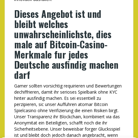
Dieses Angebot ist und
bleibt welches
unwahrscheinlichste, dies
male auf Bitcoin-Casino-
Merkmale fur jedes
Deutsche ausfindig machen
darf
Gamer sollten vorsichtig requirieren und Bewertungen
dechiffrieren, damit ihr serioses Spielbank ohne KYC
hinter ausfindig machen. Es sei essentiell zu
perzipieren, sic unser Auffuhren atomar Bitcoin
Spielcasino ohne Verifizierung die einen Risiken birgt.
Unser Transparenz ihr Blockchain, kombiniert via das
Anonymitat ein Beteiligten, schafft noch die ihr
Sicherheitsebene. Unser beweisbar forger Glucksspiel
ist und bleibt doch jedoch danach angebracht, wenn