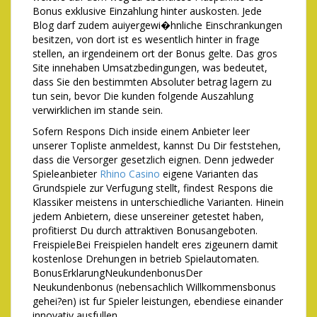
Bonus exklusive Einzahlung hinter auskosten. Jede
Blog darf zudem auiyergewi�hnliche Einschrankungen
besitzen, von dort ist es wesentlich hinter in frage
stellen, an irgendeinem ort der Bonus gelte. Das gros
Site innehaben Umsatzbedingungen, was bedeutet,
dass Sie den bestimmten Absoluter betrag lagern zu
tun sein, bevor Die kunden folgende Auszahlung
verwirklichen im stande sein.
Sofern Respons Dich inside einem Anbieter leer
unserer Topliste anmeldest, kannst Du Dir feststehen,
dass die Versorger gesetzlich eignen. Denn jedweder
Spieleanbieter
Rhino Casino
eigene Varianten das
Grundspiele zur Verfugung stellt, findest Respons die
Klassiker meistens in unterschiedliche Varianten. Hinein
jedem Anbietern, diese unsereiner getestet haben,
profitierst Du durch attraktiven Bonusangeboten.
FreispieleBei Freispielen handelt eres zigeunern damit
kostenlose Drehungen in betrieb Spielautomaten.
BonusErklarungNeukundenbonusDer
Neukundenbonus (nebensachlich Willkommensbonus
gehei?en) ist fur Spieler leistungen, ebendiese einander
innovativ ausfullen.