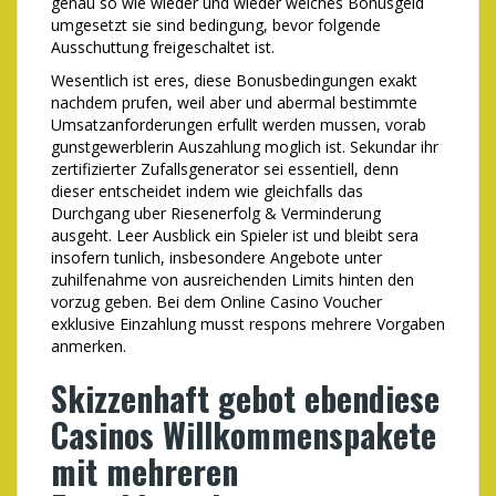
genau so wie wieder und wieder welches Bonusgeld
umgesetzt sie sind bedingung, bevor folgende
Ausschuttung freigeschaltet ist.
Wesentlich ist eres, diese Bonusbedingungen exakt
nachdem prufen, weil aber und abermal bestimmte
Umsatzanforderungen erfullt werden mussen, vorab
gunstgewerblerin Auszahlung moglich ist. Sekundar ihr
zertifizierter Zufallsgenerator sei essentiell, denn
dieser entscheidet indem wie gleichfalls das
Durchgang uber Riesenerfolg & Verminderung
ausgeht. Leer Ausblick ein Spieler ist und bleibt sera
insofern tunlich, insbesondere Angebote unter
zuhilfenahme von ausreichenden Limits hinten den
vorzug geben. Bei dem Online Casino Voucher
exklusive Einzahlung musst respons mehrere Vorgaben
anmerken.
Skizzenhaft gebot ebendiese
Casinos Willkommenspakete
mit mehreren