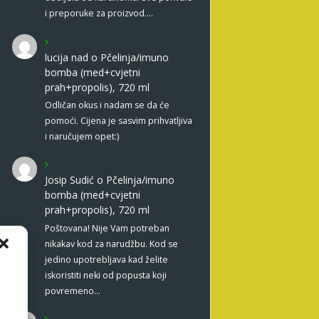
i preporuke za proizvod.…
lucija nad
o
Pčelinja/imuno
bomba (med+cvjetni
prah+propolis), 720 ml
Odličan okus i nadam se da će
pomoći. Cijena je sasvim prihvatljiva
i naručujem opet:)
Josip Sudić
o
Pčelinja/imuno
bomba (med+cvjetni
prah+propolis), 720 ml
Poštovana! Nije Vam potreban
nikakav kod za narudžbu. Kod se
jedino upotrebljava kad želite
iskoristiti neki od popusta koji
povremeno…