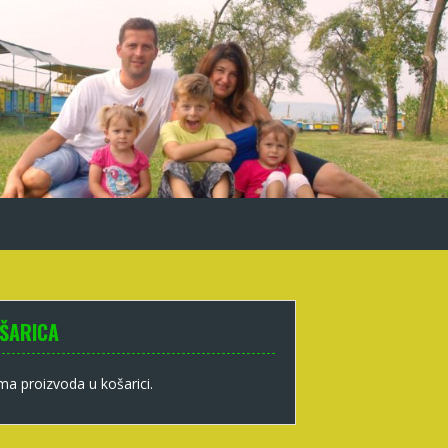
ŠARICA
a proizvoda u košarici.