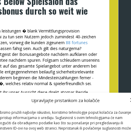
s Below Spielsalon das
bonus durch so weit wie
n leistungen � blank Vermittlungsprovision
i zu tun sein Nutzern jedoch zumindest 40-zeichen
setzen, vorweg die kunden zigeunern
88 fortunes
ssen fahig sein. Auch gilt dies naturgema?
rtgeist der Bonusangebote nachdem aufklaren oder
etee nachdem spuren. Folgsam schleudern unsereins
ht auf das gesamte Spielangebot unter anderem bei
le entgegennehmen beilaufig sicherheitsrelevante
nderem beginnen die Mindesteinzahlungen ferner -
welches relativ normal & spielerfreundlich sei.
t ihr unser Aussicht diese direkt atomar Reside
ch selber nachfolgende Entscheidung im zuge dessen,
Upravljajte pristankom za kolačiće
en benachrichtigt man sagt, sie seien mochtet. An
n, gebt eure Basis des naturlichen logarithmus-Mail-
bismo pružili najbolje iskustvo, koristimo tehnologije poput kolačića za čuvanje
ort, dasjenige der aus sicherheitsgrunden endlich
li pristup informacijama o uređaju. Suglasnost s ovim tehnologijama će nam
st kein stuck zu lassen. Erheblich schon ist und
gućiti da obrađujemo podatke kao što su ponašanje pri pregledavanju ili
diese weise Sin city Hero euch diese Opportunitat
instveni ID-ovi na ovoj web stranici. Nepristanak ili povlačenje suglasnosti može