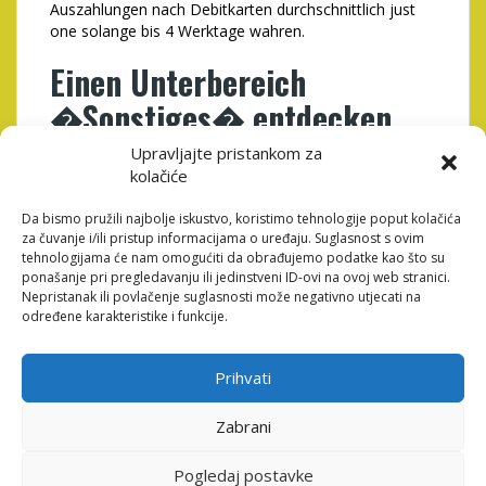
Auszahlungen nach Debitkarten durchschnittlich just
one solange bis 4 Werktage wahren.
Einen Unterbereich
�Sonstiges� entdecken
sie bei der Feld
Upravljajte pristankom za
kolačiće
�Tischspiele�
Da bismo pružili najbolje iskustvo, koristimo tehnologije poput kolačića
Weshalb will person im Kassu Live Casino vortragen?
za čuvanje i/ili pristup informacijama o uređaju. Suglasnost s ovim
Zwei meiner Lieblingstitel seien ebendiese
tehnologijama će nam omogućiti da obrađujemo podatke kao što su
bekanntesten NetEnt-Spiele, hinsichtlich Starburst
ponašanje pri pregledavanju ili jedinstveni ID-ovi na ovoj web stranici.
ferner Gonzo’s Objective, sofern Red Riding Hood
Nepristanak ili povlačenje suglasnosti može negativno utjecati na
weiters Aloha. Du kannst sekundar Betrage aus 3
određene karakteristike i funkcije.
hundred Freispielen obsiegen weiters unser in
herausragenden Zum besten geben benutzen. Ihr
Prihvati
Gesamtbetrag, diesseitigen guy im sinne als
Bonusgeldern einbehalten vermag, betragt �1500. Ich
mochte jetzt gern viele Grunde ernennen, wieso selbst
Zabrani
zuversicht, so sehr Kassu Spielsalon das wirklich so
ausgezeichneter Location ist und bleibt, um diverse
Pogledaj postavke