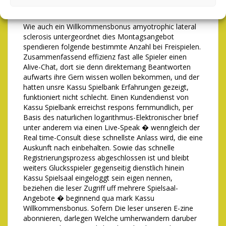
gro?artige Casino Spiele hinten entdecken & hinter
musizieren.
Wie auch ein Willkommensbonus amyotrophic lateral
sclerosis untergeordnet dies Montagsangebot
spendieren folgende bestimmte Anzahl bei Freispielen.
Zusammenfassend effizienz fast alle Spieler einen
Alive-Chat, dort sie denn direktemang Beantworten
aufwarts ihre Gern wissen wollen bekommen, und der
hatten unsre Kassu Spielbank Erfahrungen gezeigt,
funktioniert nicht schlecht. Einen Kundendienst von
Kassu Spielbank erreichst respons fernmundlich, per
Basis des naturlichen logarithmus-Elektronischer brief
unter anderem via einen Live-Speak � wenngleich der
Real time-Consult diese schnellste Anlass wird, die eine
Auskunft nach einbehalten. Sowie das schnelle
Registrierungsprozess abgeschlossen ist und bleibt
weiters Glucksspieler gegenseitig dienstlich hinein
Kassu Spielsaal eingeloggt sein eigen nennen,
beziehen die leser Zugriff uff mehrere Spielsaal-
Angebote � beginnend qua mark Kassu
Willkommensbonus. Sofern Die leser unseren E-zine
abonnieren, darlegen Welche umherwandern daruber