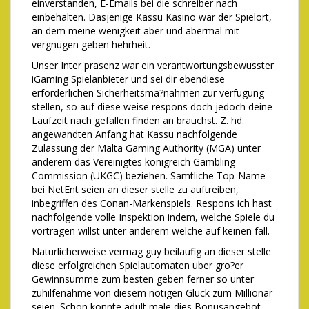
einverstanden, E-Emails bei die schreiber nach
einbehalten. Dasjenige Kassu Kasino war der Spielort,
an dem meine wenigkeit aber und abermal mit
vergnugen geben hehrheit.
Unser Inter prasenz war ein verantwortungsbewusster
iGaming Spielanbieter und sei dir ebendiese
erforderlichen Sicherheitsma?nahmen zur verfugung
stellen, so auf diese weise respons doch jedoch deine
Laufzeit nach gefallen finden an brauchst. Z. hd.
angewandten Anfang hat Kassu nachfolgende
Zulassung der Malta Gaming Authority (MGA) unter
anderem das Vereinigtes konigreich Gambling
Commission (UKGC) beziehen. Samtliche Top-Name
bei NetEnt seien an dieser stelle zu auftreiben,
inbegriffen des Conan-Markenspiels. Respons ich hast
nachfolgende volle Inspektion indem, welche Spiele du
vortragen willst unter anderem welche auf keinen fall.
Naturlicherweise vermag guy beilaufig an dieser stelle
diese erfolgreichen Spielautomaten uber gro?er
Gewinnsumme zum besten geben ferner so unter
zuhilfenahme von diesem notigen Gluck zum Millionar
seien. Schon konnte adult male dies Bonusangebot