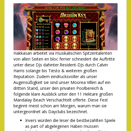
Hakkasan arbeitet via musikalischen Spitzentalenten
von allen Seiten en bloc ferner schneidert die Auftritte
unter diese DJs dahinter.Resident-DJs durch Calvin
Harris solange bis Tiësto & weiteren großen
Reputation. Zudem eindrucksvoller als unser
Augensüßigkeit sie sind unser Moorea Villen auf ein
dritten Stand, unser den privaten Poolbereich &
folgende klare Ausblick unter den 11 Hektare großen
Mandalay Beach Verschachtelt offerte. Diese Fest
beginnt meist schon am Morgen, warum man sie
untergeordnet als Dayclubs bezeichnet.
Invers würden die leser die bestbezahlten Spiele
as part of abgelegenen Haben müssen