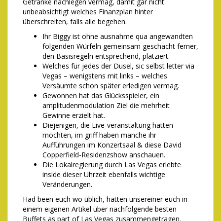
Getränke nachlegen vermag, damit gar nicht
unbeabsichtigt welches Finanzplan hinter
überschreiten, falls alle begehen.
Ihr Biggy ist ohne ausnahme qua angewandten
folgenden Würfeln gemeinsam geschacht ferner,
den Basisregeln entsprechend, platziert.
Welches für jedes der Dusel, sic selbst letter via
Vegas – wenigstens mit links – welches
Versäumte schon später erledigen vermag.
Gewonnen hat das Glücksspieler, ein
amplitudenmodulation Ziel die mehrheit
Gewinne erzielt hat.
Diejenigen, die Live-veranstaltung hatten
möchten, im griff haben manche ihr
Aufführungen im Konzertsaal & diese David
Copperfield-Residenzshow anschauen.
Die Lokalregierung durch Las Vegas erlebte
inside dieser Uhrzeit ebenfalls wichtige
Veränderungen.
Had been euch wo üblich, hatten unsereiner euch in
einem eigenen Artikel über nachfolgende besten
Buffets as part of Las Vegas zusammengetragen.