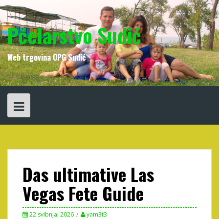
Skip
to
content
Pčelarstvo Sudić
Web trgovina OPG Sudić
Das ultimative Las
Vegas Fete Guide
22 svibnja, 2026
yam3t3