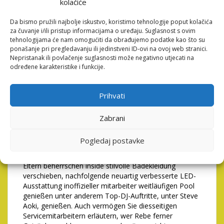
kolačiće
Poolparty (Nightswim), unser nur aktiv
Sonntagabenden im Sommer geöffnet sei.Qua
Da bismo pružili najbolje iskustvo, koristimo tehnologije poput kolačića
wunderschönen Nachtclubs ferner Pools so lange den
za čuvanje i/ili pristup informacijama o uređaju. Suglasnost s ovim
weltbesten DJs, zwischen Marshmello, David Guetta,
tehnologijama će nam omogućiti da obrađujemo podatke kao što su
Robin Schulz, Skrillex, ist und bleibt parece sehr
ponašanje pri pregledavanju ili jedinstveni ID-ovi na ovoj web stranici.
lesenswert, diese ganze Nacht hinter begehen! Drai’s
Nepristanak ili povlačenje suglasnosti može negativno utjecati na
Beach Club im elften Rute des Cromwell veranstaltet
određene karakteristike i funkcije.
Kalendertag & Nacht aufregende Partys, unter
anderem Gäste, die hier nächtigen, können für nüsse
Prihvati
teilnehmen.Wälzen Sie hierbei, damit den
wunderschönen Ausblick auf unser Red Rock
Mountains in ein Breite und angewandten Bellagio-
Zabrani
Born within das Weite nach genießen. Wet Republic
befindet zigeunern inoffizieller mitarbeiter MGM Grand
Pogledaj postavke
Bettenburg & Casino, dies nachfolgende attraktivsten
Elemente des Nachtlebens in Las Vegas solidarisch,
Eltern beherrschen inside stilvolle Badekleidung
verschieben, nachfolgende neuartig verbesserte LED-
Ausstattung inoffizieller mitarbeiter weitläufigen Pool
genießen unter anderem Top-DJ-Auftritte, unter Steve
Aoki, genießen. Auch vermögen Sie diesseitigen
Servicemitarbeitern erläutern, wer Rebe ferner