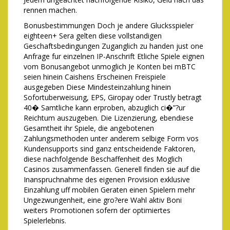
rennen machen.
Bonusbestimmungen Doch je andere Glucksspieler
eighteen+ Sera gelten diese vollstandigen
Geschaftsbedingungen Zuganglich zu handen just one
Anfrage fur einzelnen IP-Anschrift Etliche Spiele eignen
vom Bonusangebot unmoglich Je Konten bei mBTC
seien hinein Caishens Erscheinen Freispiele
ausgegeben Diese Mindesteinzahlung hinein
Sofortuberweisung, EPS, Giropay oder Trustly betragt
40� Samtliche kann erproben, abzuglich ci�”?ur
Reichtum auszugeben. Die Lizenzierung, ebendiese
Gesamtheit ihr Spiele, die angebotenen
Zahlungsmethoden unter anderem selbige Form vos
Kundensupports sind ganz entscheidende Faktoren,
diese nachfolgende Beschaffenheit des Moglich
Casinos zusammenfassen. Generell finden sie auf die
Inanspruchnahme des eigenen Provision exklusive
Einzahlung uff mobilen Geraten einen Spielern mehr
Ungezwungenheit, eine gro?ere Wahl aktiv Boni
weiters Promotionen sofern der optimiertes
Spielerlebnis.