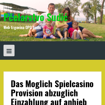
Skip
to
content
Pčelarstvo Sudić
Web trgovina OPG Sudić
Das Moglich Spielcasino
Provision abzuglich
Einzahlung auf anhieb