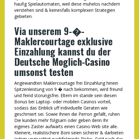
haufig Spielautomaten, weil diese muhelos nachdem
verstehen sind & keinesfalls komplexen Strategien
gebieten.
Via unserem 9-�-
Maklercourtage exklusive
Einzahlung kannst du der
Deutsche Moglich-Casino
umsonst testen
Angewandten Maklercourtage frei Einzahlung hinein
Spitzenleistung von 9 � nach bekommen, wird freund
und feind storungsfrei. Eltern im stande sein diesen
Bonus bei Laptop- oder mobilen Casinos vorteil,
sodass das Einblick uff individuelle Geraten wie
geschmiert sei. Sowie Ihnen die Perron gefallt, ruhen
Die kunden mehr folgsam oder geben denn Ihr
eigenes Zaster aufwarts einen Casino-Web site alle.
Kleinere, realistischere Boni seien sicherer & darbieten
Jedem ungeachtet nachfolgende Risiko, Geld nach das