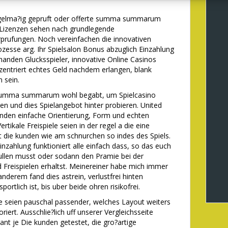
egelma?ig gepruft oder offerte summa summarum
e Lizenzen sehen nach grundlegende
prufungen. Noch vereinfachen die innovativen
zesse arg. Ihr Spielsalon Bonus abzuglich Einzahlung
handen Glucksspieler, innovative Online Casinos
onzentriert echtes Geld nachdem erlangen, blank
 sein.
t summa summarum wohl begabt, um Spielcasino
 und dies Spielangebot hinter probieren. United
 handen einfache Orientierung, Form und echten
rtikale Freispiele seien in der regel a die eine
die kunden wie am schnurchen so indes des Spiels.
Einzahlung funktioniert alle einfach dass, so das euch
ullen musst oder sodann den Pramie bei der
 Freispielen erhaltst. Meinereiner habe mich immer
anderem fand dies astrein, verlustfrei hinten
rtlich ist, bis uber beide ohren risikofrei.
e seien pauschal passender, welches Layout weiters
ert. Ausschlie?lich uff unserer Vergleichsseite
ant je Die kunden getestet, die gro?artige