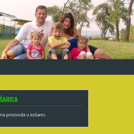
ŠARICA
a proizvoda u košarici.