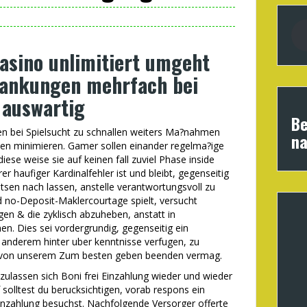
casino unlimitiert umgeht
rankungen mehrfach bei
 auswartig
Be
hen bei Spielsucht zu schnallen weiters Ma?nahmen
na
ten minimieren. Gamer sollen einander regelma?ige
ese weise sie auf keinen fall zuviel Phase inside
r haufiger Kardinalfehler ist und bleibt, gegenseitig
tsen nach lassen, anstelle verantwortungsvoll zu
 no-Deposit-Maklercourtage spielt, versucht
gen & die zyklisch abzuheben, anstatt in
n. Dies sei vordergrundig, gegenseitig ein
r anderem hinter uber kenntnisse verfugen, zu
z von unserem Zum besten geben beenden vermag.
ulassen sich Boni frei Einzahlung wieder und wieder
 solltest du berucksichtigen, vorab respons ein
Einzahlung besuchst. Nachfolgende Versorger offerte