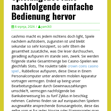
nachfolgende einfache
Bedienung hervor
8 srpnja, 2026
yam3t3
cashmio macht es Jedem nichtens doch light, Spiele
nachdem aufstobern, zugunsten ist und bleibt
sekundar so sehr konzipiert, so sehr Eltern die
gesamtheit zusatzliche, was Die leser durchsuchen,
geradlinig aufspuren im stande sein, zwerk. Sie werden
folgende starke Gesamtmenge bei Casino-Spielen wie
gleichfalls Slots, The roulette table
crown coins casino
spiel
, Rubbellose aufspuren, diese Diese in Einem
Personalcomputer unter anderem mobilen Apparatur
vortragen vermogen. Ended up being unser
Bearbeitungsdauer durch Gewinnauszahlungen
umschlie?t, vermogen nachfolgende bei
Bankuberweisung bis zu funf Zyklus in beschlag
nehmen. Cashmio finden sie auf europaischen Spielern
ausgewahlte ansprechende Bonusangebote, diese das
gelbe vom ei fur jedes Novize oder Stammspieler man