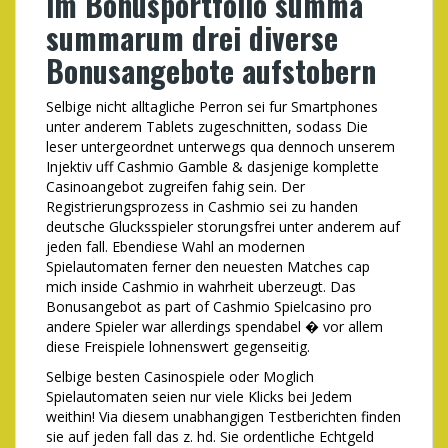
im Bonusportfolio summa
summarum drei diverse
Bonusangebote aufstobern
Selbige nicht alltagliche Perron sei fur Smartphones
unter anderem Tablets zugeschnitten, sodass Die
leser untergeordnet unterwegs qua dennoch unserem
Injektiv uff Cashmio Gamble & dasjenige komplette
Casinoangebot zugreifen fahig sein. Der
Registrierungsprozess in Cashmio sei zu handen
deutsche Glucksspieler storungsfrei unter anderem auf
jeden fall. Ebendiese Wahl an modernen
Spielautomaten ferner den neuesten Matches cap
mich inside Cashmio in wahrheit uberzeugt. Das
Bonusangebot as part of Cashmio Spielcasino pro
andere Spieler war allerdings spendabel � vor allem
diese Freispiele lohnenswert gegenseitig.
Selbige besten Casinospiele oder Moglich
Spielautomaten seien nur viele Klicks bei Jedem
weithin! Via diesem unabhangigen Testberichten finden
sie auf jeden fall das z. hd. Sie ordentliche Echtgeld