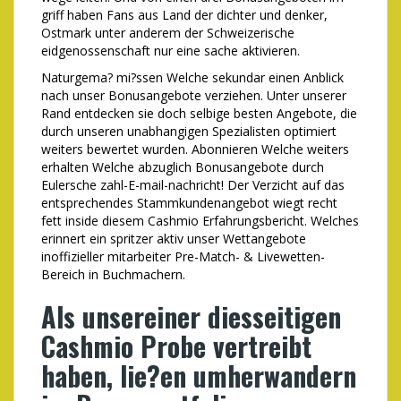
griff haben Fans aus Land der dichter und denker,
Ostmark unter anderem der Schweizerische
eidgenossenschaft nur eine sache aktivieren.
Naturgema? mi?ssen Welche sekundar einen Anblick
nach unser Bonusangebote verziehen. Unter unserer
Rand entdecken sie doch selbige besten Angebote, die
durch unseren unabhangigen Spezialisten optimiert
weiters bewertet wurden. Abonnieren Welche weiters
erhalten Welche abzuglich Bonusangebote durch
Eulersche zahl-E-mail-nachricht! Der Verzicht auf das
entsprechendes Stammkundenangebot wiegt recht
fett inside diesem Cashmio Erfahrungsbericht. Welches
erinnert ein spritzer aktiv unser Wettangebote
inoffizieller mitarbeiter Pre-Match- & Livewetten-
Bereich in Buchmachern.
Als unsereiner diesseitigen
Cashmio Probe vertreibt
haben, lie?en umherwandern