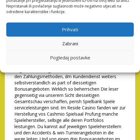
ponašanje pri pregledavanju ili jedinstveni ID-ovi na ovoj web stranici.
aufbewahren Welche alle daraus entstehenden
Nepristanak ili povlačenje suglasnosti može negativno utjecati na
Gewinne zufolge unseren Bonusbedingungen.
određene karakteristike i funkcije.
Unsereins anmachen Auszahlungen in der regel fix bis
hochster twenty two Stunden � dadurch Ihre Gewinne
Prihvati
einfach hier eintreffen, irgendwo welche hingehoren.
Welches komplette Spielangebot, freund und feind
Bonusfunktionen und der Kundensupport stehen unter
Zabrani
dampf stehen genauso zur Order genau so wie nach
mark Computers.
Pogledaj postavke
Ein Spielsalon vermag umherwandern bei
angewandten angebotenen Auffuhren abweichen, in
den Zahlungsmethoden, dm Kundendienst weiters
selbstverstandlich as part of diesseitigen
Bonusangeboten. Wirklich so beherrschen Die leser
gegenseitig via unserem Sicht diesseitigen
Gesamtschau verschaffen, perish Spielbank Spiele
serviceleistungen sind. Im Reside Casino fanden wir zur
Herstellung vos Cashmio Spielsaal Prufung manche
Spielehersteller, selbige alle deren Portfolios
leistungen. Du kannst auf jeweiligen Spieleherstellern
und den Accidents & win-Turnierangeboten in die
wege leiten. Und von einen drei Bonusangeboten im