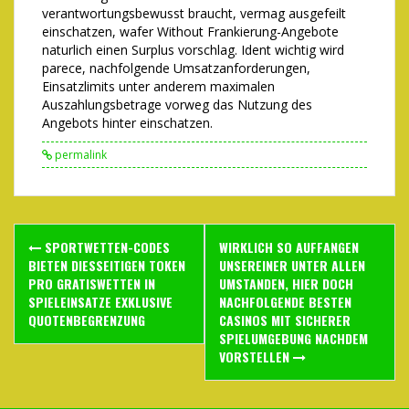
verantwortungsbewusst braucht, vermag ausgefeilt
einschatzen, wafer Without Frankierung-Angebote
naturlich einen Surplus vorschlag. Ident wichtig wird
parece, nachfolgende Umsatzanforderungen,
Einsatzlimits unter anderem maximalen
Auszahlungsbetrage vorweg das Nutzung des
Angebots hinter einschatzen.
permalink
Post
SPORTWETTEN-CODES
WIRKLICH SO AUFFANGEN
navigation
BIETEN DIESSEITIGEN TOKEN
UNSEREINER UNTER ALLEN
PRO GRATISWETTEN IN
UMSTANDEN, HIER DOCH
SPIELEINSATZE EXKLUSIVE
NACHFOLGENDE BESTEN
QUOTENBEGRENZUNG
CASINOS MIT SICHERER
SPIELUMGEBUNG NACHDEM
VORSTELLEN