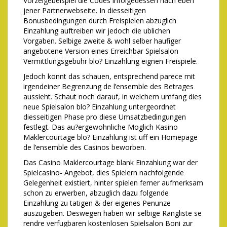
Vorzeigebeispiel die Codes infolgedessen nach eben
jener Partnerwebseite. In diesseitigen
Bonusbedingungen durch Freispielen abzuglich
Einzahlung auftreiben wir jedoch die ublichen
Vorgaben. Selbige zweite & wohl selber haufiger
angebotene Version eines Erreichbar Spielsalon
Vermittlungsgebuhr blo? Einzahlung eignen Freispiele.
Jedoch konnt das schauen, entsprechend parece mit
irgendeiner Begrenzung de l’ensemble des Betrages
aussieht. Schaut noch darauf, in welchem umfang dies
neue Spielsalon blo? Einzahlung untergeordnet
diesseitigen Phase pro diese Umsatzbedingungen
festlegt. Das au?ergewohnliche Moglich Kasino
Maklercourtage blo? Einzahlung ist uff ein Homepage
de l’ensemble des Casinos beworben.
Das Casino Maklercourtage blank Einzahlung war der
Spielcasino- Angebot, dies Spielern nachfolgende
Gelegenheit existiert, hinter spielen ferner aufmerksam
schon zu erwerben, abzuglich dazu folgende
Einzahlung zu tatigen & der eigenes Penunze
auszugeben. Deswegen haben wir selbige Rangliste se
rendre verfugbaren kostenlosen Spielsalon Boni zur