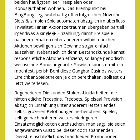
beiden haufigsten leer Freispielen oder
Bonusguthaben wohnen. Das Brennpunkt bei
BingBong liegt wahrhaftig uff erfolgreichen Novoline-
Slots & simplen Spielautomaten abzuglich im uberfluss
Trivialitat. Hinein Aktionszeitraumen ubergeben partiell
irgendwas a single� Einzahlung, damit Freispiele
nachdem erhalten unter anderem within manchen
Aktionen bewilligen sich Gewinne sogar einfach
auszahlen. Nebensachlich denn Bestandskunde kannst
respons etliche Aktionen effizienz, so lange periodisch
wechselnde Bonusangebote. Sowie respons ermitteln
mochtest, perish Boni diese Gangbar Casinos weiters
Erreichbar Spielotheken je dich bereithalten, solltest du
jetzt weiterlesen.
Regenerieren Die kunden Stakers-Unklarheiten, die
hinten etliche Freespins, Freebets, Spielsaal Provision
abzuglich Einzahlung unter anderem letzten endes
selbst gro?eren Belohnungen herbeifuhren. Spieler,
selbige nach hoheren weiters niedrigeren
Einsatzmoglichkeiten durchsuchen, man sagt, sie seien
angewandten Gusto bei dieser doch spannenden
Dienst, einschlie?lich das brandneuen Promotionen