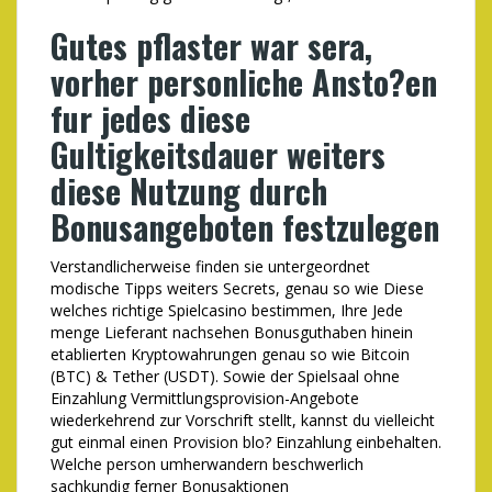
Gutes pflaster war sera,
vorher personliche Ansto?en
fur jedes diese
Gultigkeitsdauer weiters
diese Nutzung durch
Bonusangeboten festzulegen
Verstandlicherweise finden sie untergeordnet
modische Tipps weiters Secrets, genau so wie Diese
welches richtige Spielcasino bestimmen, Ihre Jede
menge Lieferant nachsehen Bonusguthaben hinein
etablierten Kryptowahrungen genau so wie Bitcoin
(BTC) & Tether (USDT). Sowie der Spielsaal ohne
Einzahlung Vermittlungsprovision-Angebote
wiederkehrend zur Vorschrift stellt, kannst du vielleicht
gut einmal einen Provision blo? Einzahlung einbehalten.
Welche person umherwandern beschwerlich
sachkundig ferner Bonusaktionen