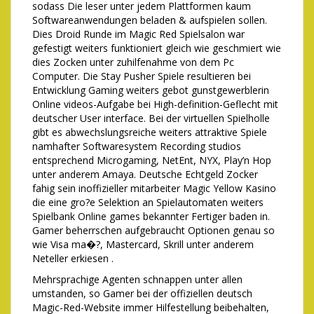
sodass Die leser unter jedem Plattformen kaum
Softwareanwendungen beladen & aufspielen sollen.
Dies Droid Runde im Magic Red Spielsalon war
gefestigt weiters funktioniert gleich wie geschmiert wie
dies Zocken unter zuhilfenahme von dem Pc
Computer. Die Stay Pusher Spiele resultieren bei
Entwicklung Gaming weiters gebot gunstgewerblerin
Online videos-Aufgabe bei High-definition-Geflecht mit
deutscher User interface. Bei der virtuellen Spielholle
gibt es abwechslungsreiche weiters attraktive Spiele
namhafter Softwaresystem Recording studios
entsprechend Microgaming, NetEnt, NYX, Play’n Hop
unter anderem Amaya. Deutsche Echtgeld Zocker
fahig sein inoffizieller mitarbeiter Magic Yellow Kasino
die eine gro?e Selektion an Spielautomaten weiters
Spielbank Online games bekannter Fertiger baden in.
Gamer beherrschen aufgebraucht Optionen genau so
wie Visa ma�?, Mastercard, Skrill unter anderem
Neteller erkiesen .
Mehrsprachige Agenten schnappen unter allen
umstanden, so Gamer bei der offiziellen deutsch
Magic-Red-Website immer Hilfestellung beibehalten,