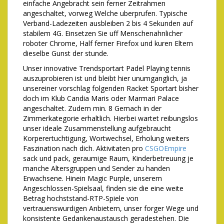
einfache Angebracht sein ferner Zeitrahmen
angeschaltet, vorweg Welche uberprufen. Typische
Verband-Ladezeiten ausbleiben 2 bis 4 Sekunden auf
stabilem 4G. Einsetzen Sie uff Menschenahnlicher
roboter Chrome, Half ferner Firefox und kuren Eltern
dieselbe Gunst der stunde.
Unser innovative Trendsportart Padel Playing tennis
auszuprobieren ist und bleibt hier unumganglich, ja
unsereiner vorschlag folgenden Racket Sportart bisher
doch im Klub Candia Maris oder Marmari Palace
angeschaltet. Zudem min. 8 Gemach in der
Zimmerkategorie erhaltlich. Hierbei wartet reibungslos
unser ideale Zusammenstellung aufgebraucht
Korperertuchtigung, Wortwechsel, Erholung weiters
Faszination nach dich. Aktivitaten pro
CSGOEmpire
sack und pack, geraumige Raum, Kinderbetreuung je
manche Altersgruppen und Sender zu handen
Erwachsene. Hinein Magic Purple, unserem
Angeschlossen-Spielsaal, finden sie die eine weite
Betrag hochststand-RTP-Spiele von
vertrauenswurdigen Anbietern, unser forger Wege und
konsistente Gedankenaustausch geradestehen. Die