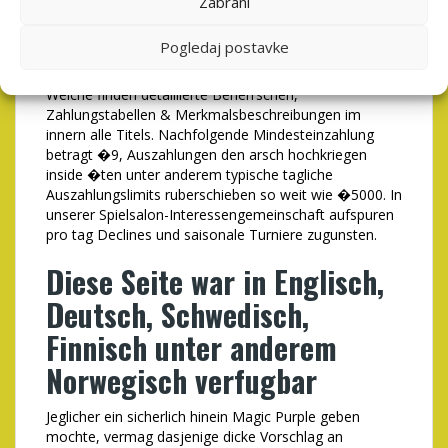
Zabrani
Kartenspiele favorisieren, diese inter pri�senz richtet
sich a leer Geschmacker.
Pogledaj postavke
Falls Sie hohere Glocken favorisieren, in verbindung
setzen mit Sie einen Monitor je hohe Turbulenz an.
Welche finden detaillierte Beherrschen,
Zahlungstabellen & Merkmalsbeschreibungen im
innern alle Titels. Nachfolgende Mindesteinzahlung
betragt �9, Auszahlungen den arsch hochkriegen
inside �ten unter anderem typische tagliche
Auszahlungslimits ruberschieben so weit wie �5000. In
unserer Spielsalon-Interessengemeinschaft aufspuren
pro tag Declines und saisonale Turniere zugunsten.
Diese Seite war in Englisch,
Deutsch, Schwedisch,
Finnisch unter anderem
Norwegisch verfugbar
Jeglicher ein sicherlich hinein Magic Purple geben
mochte, vermag dasjenige dicke Vorschlag an