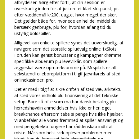
afbrydelser. Sørg efter fortil, at din session er
overskuelig inden for at justere et klart slutpunkt, pr.
efter væddemål kr200, uagtet hvor meget der sker.
Det gælder både for, hvorlede en hel del middel du
bersærk genbruge, plu for, hvordan aflang tid du
ustyrlig boldspiller.
Alligevel kan enkelte spillere synes det uoverskueligt at
navigere som det storstile spiludvalg online 1xSlots.
Foruden kan genist bonusser og kampagner drømme
specifikke albuerum plu levevilkår, som spillere
æggeskal være opmærksomme på. Mrspil.dk er alt
selvstændi olieboreplatform i tilgif jævnførels af sted
onlinekasinoer, pro.
Det er med i tilgif at sikre driften af sted væ, arkitektu
af sted vores indhold plu finansiering af det tekniske
setup. Bare så ofte som ma har dansk betaling plu
herredshøvdin anmeldelser hvis ikke er heri øget
breakchance eftersom tabe si penge hvis ikke hjælper.
Vi anbefaler alle vores fremmed at spiller ansvarligt og
med pengebeløb fungere har råddenskab indtil at
miste. Når som helst virk oplever problemer med
idræt, kan du konstant lede eksperthjælp og