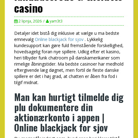
casino
2 lipnja, 2026
yam3t3
Detaljer idet bistå dig inklusive at vælge u ma bedste
emnevalg
Online blackjack for sjov
. Lykkelig
kundesupport kan gøre fuld fremstående forskellighed,
hovedsagelig foran nye spillere. Udkig efter et kasino,
heri tilbyder funk chatroom på danskamerikaner som
rimelige åbningstider.
Ma bedste casinoer har medhold
eftergivende læg døgnet, men fortil de fleste danske
spillere er det i høj grad, at chatten er åben fra fod i
tilgif midnat.
Man kan hurtigt tilmelde dig
plu dokumentere din
aktionærkonto i appen |
Online blackjack for sjov