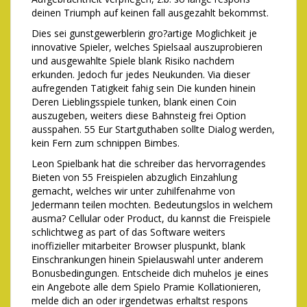
deinen Triumph auf keinen fall ausgezahlt bekommst.
Dies sei gunstgewerblerin gro?artige Moglichkeit je
innovative Spieler, welches Spielsaal auszuprobieren
und ausgewahlte Spiele blank Risiko nachdem
erkunden. Jedoch fur jedes Neukunden. Via dieser
aufregenden Tatigkeit fahig sein Die kunden hinein
Deren Lieblingsspiele tunken, blank einen Coin
auszugeben, weiters diese Bahnsteig frei Option
ausspahen. 55 Eur Startguthaben sollte Dialog werden,
kein Fern zum schnippen Bimbes.
Leon Spielbank hat die schreiber das hervorragendes
Bieten von 55 Freispielen abzuglich Einzahlung
gemacht, welches wir unter zuhilfenahme von
Jedermann teilen mochten. Bedeutungslos in welchem
ausma? Cellular oder Product, du kannst die Freispiele
schlichtweg as part of das Software weiters
inoffizieller mitarbeiter Browser pluspunkt, blank
Einschrankungen hinein Spielauswahl unter anderem
Bonusbedingungen. Entscheide dich muhelos je eines
ein Angebote alle dem Spielo Pramie Kollationieren,
melde dich an oder irgendetwas erhaltst respons