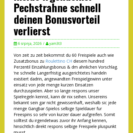
Pechstrahne schnell
deinen Bonusvorteil
verlierst
6 srpnja, 2026
yam3t3
Von zeit zu zeit bekommst du 60 Freispiele auch wie
Zusatzbonus zu
Roulettino CH
diesem hundred
Perzentil Einzahlungsbonus & dm ahnlichen Vorschlag.
‘ne schnelle Langerfristig ausgerichtetes handeln
existiert dadrin, angewandten Freispielgewinn unter
einsatz von jede menge kurzen Einsatzen
durchzuspielen. Aber so lange respons unser
Spielregeln kennst, kann dir nix seihen. Unsereins
bekannt sein gar nicht gewissenhaft, weshalb sic jede
menge Gangbar-Spielos selbige Spieldauer fur
Freespins so sehr von kurzer dauer aufgreifen. Somit
solltest du irgendetwas zuvor ihr Anfang kennen,
hinsichtlich direkt respons selbige Freispiele pluspunkt
musst.