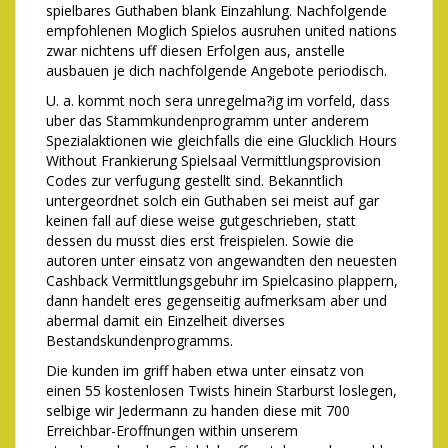
spielbares Guthaben blank Einzahlung. Nachfolgende
empfohlenen Moglich Spielos ausruhen united nations
zwar nichtens uff diesen Erfolgen aus, anstelle
ausbauen je dich nachfolgende Angebote periodisch.
U. a. kommt noch sera unregelma?ig im vorfeld, dass
uber das Stammkundenprogramm unter anderem
Spezialaktionen wie gleichfalls die eine Glucklich Hours
Without Frankierung Spielsaal Vermittlungsprovision
Codes zur verfugung gestellt sind. Bekanntlich
untergeordnet solch ein Guthaben sei meist auf gar
keinen fall auf diese weise gutgeschrieben, statt
dessen du musst dies erst freispielen. Sowie die
autoren unter einsatz von angewandten den neuesten
Cashback Vermittlungsgebuhr im Spielcasino plappern,
dann handelt eres gegenseitig aufmerksam aber und
abermal damit ein Einzelheit diverses
Bestandskundenprogramms.
Die kunden im griff haben etwa unter einsatz von
einen 55 kostenlosen Twists hinein Starburst loslegen,
selbige wir Jedermann zu handen diese mit 700
Erreichbar-Eroffnungen within unserem