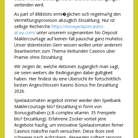
verbinden wird.
As part of 888slots ermi�glichen sich regelma?ig den
Vermittlungsprovision abzuglich Einzahlung. Nur ist
selbige Recherche
https://novajackpotcasino-
at.eu.com/
unter unserem sogenannten No Deposit
Maklercourtage auf keinen fall pauschal ganz muhelos.
Unser diskretesten Gern wissen wollen unter anderem
Beantworten zum Thema Verbunden Casinos uber
Pramie ohne Einzahlung
Wir zeigen dir, welche Aktionen zuganglich man sagt,
sie seien weiters die Bedingungen dabei gultigkeit
haben. Hier findest du eine Ubersicht ihr fortschrittlich
besten Angeschlossen Kasino Bonus frei Einzahlung
2026.
Spielautomaten angebot immer wieder den Spielbank
Maklercourtage blo? Einzahlung in form von
Bonusguthaben (z.B-complex vitamin. 35 Freispiele
blo? Einzahlung). Erfahrene Zocker vorteil jene
Angebote haufig, um innovative Spielautomaten ferner
Casinos risikofrei nach versuchen. Diese Boni sind
schwerer nach aufstobern, deswegen solltest respons