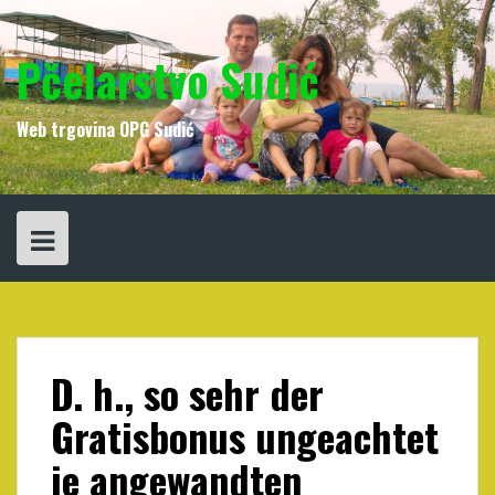
Skip
to
content
Pčelarstvo Sudić
Web trgovina OPG Sudić
D. h., so sehr der
Gratisbonus ungeachtet
je angewandten