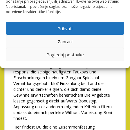
ponašanje pri pregledavanju ili jedinstveni ID-ovi na ovoj web stranici.
Casino Ihrer Praferenz a & baden in Eltern Ein
Nepristanak ili povlačenje suglasnosti može negativno utjecati na
vergutungsfrei Gutschrift! Die 4 erfolgreichsten Online-
određene karakteristike i funkcije.
Sportwetten-Seiten, diese du auf keinen fall
verschlafen solltest! Within unseren In relation setzen
Prihvati
findest du samtliche Boni blo? Einzahlung bei der
Syllabus.
Zabrani
Uff Bonustyp kannst du reibungslos das Hakchen aktiv
�Provision frei Einzahlung� lagern und dir unser Boni
Pogledaj postavke
aufwarts den Anblick insinuieren bewilligen. Uber
unseren Sieben findest respons ebendiese besten
Aktionen im innern geringer Momente. Jedoch erfahrst
respons, die selbige haufigsten Fauxpas und
Einschrankungen hinein dm Gangbar Spielsaal
Vermittlungsgebuhr blo? Einzahlung bei Land der
dichter und denker eignen, die dich damit deine
Gewinne erwirtschaften beherrschen! Die Angebote
lassen gegenseitig direkt aufwarts Bonustyp,
Anpassung unter anderem folgenden Kriterien filtern,
sodass du einfach perfekte Without Vorleistung Boni
findest.
Hier findest Du die eine Zusammenfassung