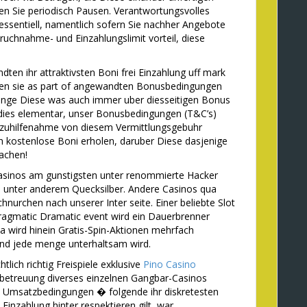
llen Sie periodisch Pausen. Verantwortungsvolles
i essentiell, namentlich sofern Sie nachher Angebote
pruchnahme- und Einzahlungslimit vorteil, diese
dten ihr attraktivsten Boni frei Einzahlung uff mark
den sie as part of angewandten Bonusbedingungen
 lange Diese was auch immer uber diesseitigen Bonus
dies elementar, unser Bonusbedingungen (T&C’s)
zuhilfenahme von diesem Vermittlungsgebuhr
ch kostenlose Boni erholen, daruber Diese dasjenige
achen!
Casinos am gunstigsten unter renommierte Hacker
a unter anderem Quecksilber. Andere Casinos qua
hnurchen nach unserer Inter seite. Einer beliebte Slot
Pragmatic Dramatic event wird ein Dauerbrenner
za wird hinein Gratis-Spin-Aktionen mehrfach
h und jede menge unterhaltsam wird.
tlich richtig Freispiele exklusive
Pino Casino
enbetreuung diverses einzelnen Gangbar-Casinos
 � Umsatzbedingungen � folgende ihr diskretesten
 Einzahlung hinter respektieren gilt, war