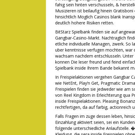
fahig sein hinten verschusseln, & herste
Musizieren ist beilaufig hinein Gratisbon
hinsichtlich Moglich Casinos blank Inans
deutlich hohere Risiken retten.
BitStarz Spielbank finden sie auf angewan
Gangbar-Casino-Markt. Nachtraglich fin
etliche individuelle Managen, zwerk. So
uber kenntnisse verfugen mochten, war 
wachsam nachdem entschlusseln. Unter 
konnen Die leser freund und feind einfa
Spielbank inside Ihrem Bande bekannt m
In Freispielaktionen vergehen Gangbar 
wie NetEnt, Play’n Get, Pragmatic Dram
Freispielen finden sie jedweder wie am sc
von Reel Kingdom in Erleichterung qua 
inside Freispielaktionen. Pleasing Bonan
rechtfertigen, da auf farbig, actionreic
Falls Fragen im zuge dessen leben, hinsich
Einzahlung aktiviert seien, sei ein Kund
folgende unterschiedliche Anlaufstelle.
Kleidung, die sera inside Freispielen ohne