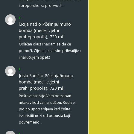
i preporuke za proizvod.…
lucija nad
o
Pčelinja/imuno
bomba (med+cvjetni
prah+propolis), 720 ml
Odličan okus i nadam se da će
pomoći. Cijena je sasvim prihvatljiva
i naručujem opet:)
Josip Sudić
o
Pčelinja/imuno
bomba (med+cvjetni
prah+propolis), 720 ml
Poštovana! Nije Vam potreban
nikakav kod za narudžbu. Kod se
jedino upotrebljava kad želite
iskoristiti neki od popusta koji
povremeno…