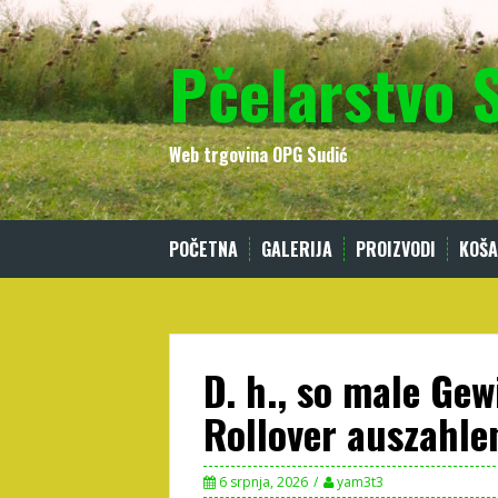
Skip
to
Pčelarstvo 
content
Web trgovina OPG Sudić
POČETNA
GALERIJA
PROIZVODI
KOŠA
D. h., so male Gew
Rollover auszahl
6 srpnja, 2026
yam3t3