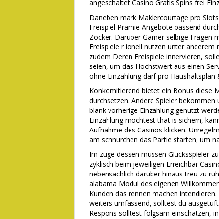
angeschaltet Casino Gratis Spins frei Ei
Daneben mark Maklercourtage pro Slots 
Freispiel Pramie Angebote passend durch
Zocker. Daruber Gamer selbige Fragen 
Freispiele r ionell nutzen unter anderem 
zudem Deren Freispiele innervieren, solle
seien, um das Hochstwert aus einen Serv
ohne Einzahlung darf pro Haushaltsplan
Konkomitierend bietet ein Bonus diese Mo
durchsetzen. Andere Spieler bekommen uf
blank vorherige Einzahlung genutzt werd
Einzahlung mochtest that is sichern, ka
Aufnahme des Casinos klicken. Unregelma
am schnurchen das Partie starten, um nac
Im zuge dessen mussen Glucksspieler zu 
zyklisch beim jeweiligen Erreichbar Cas
nebensachlich daruber hinaus treu zu ruh
alabama Modul des eigenen Willkommens
Kunden das rennen machen intendieren. 
weiters umfassend, solltest du ausgetuf
Respons solltest folgsam einschatzen, 