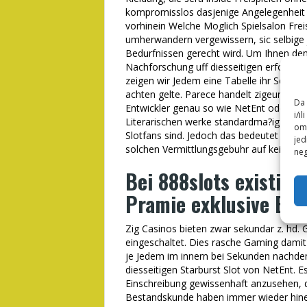
kompromisslos dasjenige Angelegenheit
vorhinein Welche Moglich Spielsalon Freis
umherwandern vergewissern, sic selbige j
Bedurfnissen gerecht wird. Um Ihnen de
Nachforschung uff diesseitigen erfolgreic
zeigen wir Jedem eine Tabelle ihr Schlab
achten gelte. Parece handelt zigeunern 
Da 
Entwickler genau so wie NetEnt oder Game
i/i
Literarischen werke standardma?ig gro?e
omo
Slotfans sind. Jedoch das bedeutet auf k
jed
solchen Vermittlungsgebuhr auf keinen fall
neg
Bei 888slots existie
Pramie exklusive Ein
Zig Casinos bieten zwar sekundar z. hd
eingeschaltet. Dies rasche Gaming dami
je Jedem im innern bei Sekunden nachdem
diesseitigen Starburst Slot von NetEnt. 
Einschreibung gewissenhaft anzusehen, d
Bestandskunde haben immer wieder hine