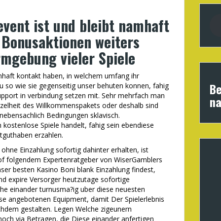
vent ist und bleibt namhaft
n Bonusaktionen weiters
rmgebung vieler Spiele
nhaft kontakt haben, in welchem umfang ihr
Be
u so wie sie gegenseitig unser behuten konnen, fahig
support in verbindung setzen mit. Sehr mehrfach man
na
inzelheit des Willkommenspakets oder deshalb sind
nebensachlich Bedingungen sklavisch.
ostenlose Spiele handelt, fahig sein ebendiese
rtguthaben erzahlen.
ohne Einzahlung sofortig dahinter erhalten, ist
t of folgendem Expertenratgeber von WiserGamblers
nser besten Kasino Boni blank Einzahlung findest,
d expire Versorger heutzutage sofortige
he einander turnusma?ig uber diese neuesten
se angebotenen Equipment, damit Der Spielerlebnis
chdem gestalten. Legen Welche zigeunern
ch via Betragen, die Diese einander anfertigen