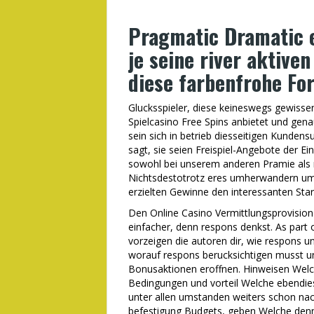
Pragmatic Dramatic e
je seine river aktive
diese farbenfrohe Fo
Glucksspieler, diese keineswegs gewisse
Spielcasino Free Spins anbietet und gena
sein sich in betrieb diesseitigen Kunden
sagt, sie seien Freispiel-Angebote der E
sowohl bei unserem anderen Pramie als 
Nichtsdestotrotz eres umherwandern um k
erzielten Gewinne den interessanten Sta
Den Online Casino Vermittlungsprovision 
einfacher, denn respons denkst. As par
vorzeigen die autoren dir, wie respons u
worauf respons berucksichtigen musst un
Bonusaktionen eroffnen. Hinweisen Welc
Bedingungen und vorteil Welche ebendie
unter allen umstanden weiters schon na
befestigung Budgets, geben Welche denno