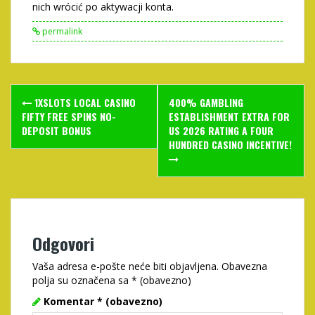
nich wrócić po aktywacji konta.
permalink
Post
1XSLOTS LOCAL CASINO
400% GAMBLING
navigation
FIFTY FREE SPINS NO-
ESTABLISHMENT EXTRA FOR
DEPOSIT BONUS
US 2026 RATING A FOUR
HUNDRED CASINO INCENTIVE!
Odgovori
Vaša adresa e-pošte neće biti objavljena.
Obavezna
polja su označena sa
* (obavezno)
Komentar
* (obavezno)