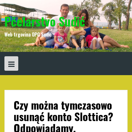
Skip
to
content
Pčelarstvo Sudić
Web trgovina OPG Sudić
Czy można tymczasowo
usunąć konto Slottica?
Odpowiadamy.