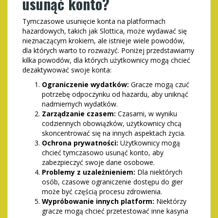
usunąć konto?
Tymczasowe usunięcie konta na platformach
hazardowych, takich jak Slottica, może wydawać się
nieznaczącym krokiem, ale istnieje wiele powodów,
dla których warto to rozważyć. Poniżej przedstawiamy
kilka powodów, dla których użytkownicy mogą chcieć
dezaktywować swoje konta:
Ograniczenie wydatków:
Gracze mogą czuć
potrzebę odpoczynku od hazardu, aby uniknąć
nadmiernych wydatków.
Zarządzanie czasem:
Czasami, w wyniku
codziennych obowiązków, użytkownicy chcą
skoncentrować się na innych aspektach życia.
Ochrona prywatności:
Użytkownicy mogą
chcieć tymczasowo usunąć konto, aby
zabezpieczyć swoje dane osobowe.
Problemy z uzależnieniem:
Dla niektórych
osób, czasowe ograniczenie dostępu do gier
może być częścią procesu zdrowienia.
Wypróbowanie innych platform:
Niektórzy
gracze mogą chcieć przetestować inne kasyna