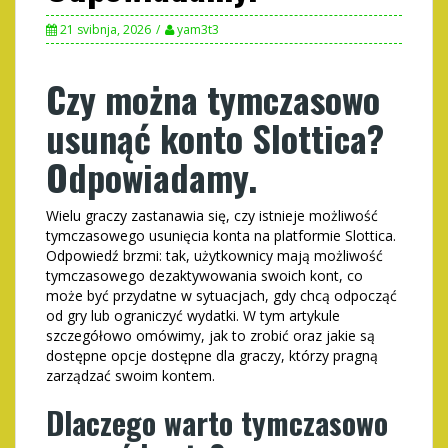
21 svibnja, 2026
yam3t3
Czy można tymczasowo
usunąć konto Slottica?
Odpowiadamy.
Wielu graczy zastanawia się, czy istnieje możliwość
tymczasowego usunięcia konta na platformie Slottica.
Odpowiedź brzmi: tak, użytkownicy mają możliwość
tymczasowego dezaktywowania swoich kont, co
może być przydatne w sytuacjach, gdy chcą odpocząć
od gry lub ograniczyć wydatki. W tym artykule
szczegółowo omówimy, jak to zrobić oraz jakie są
dostępne opcje dostępne dla graczy, którzy pragną
zarządzać swoim kontem.
Dlaczego warto tymczasowo