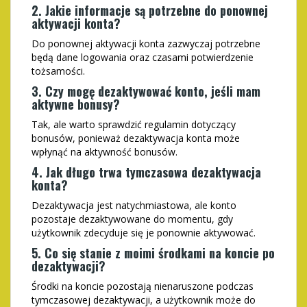
2. Jakie informacje są potrzebne do ponownej
aktywacji konta?
Do ponownej aktywacji konta zazwyczaj potrzebne
będą dane logowania oraz czasami potwierdzenie
tożsamości.
3. Czy mogę dezaktywować konto, jeśli mam
aktywne bonusy?
Tak, ale warto sprawdzić regulamin dotyczący
bonusów, ponieważ dezaktywacja konta może
wpłynąć na aktywność bonusów.
4. Jak długo trwa tymczasowa dezaktywacja
konta?
Dezaktywacja jest natychmiastowa, ale konto
pozostaje dezaktywowane do momentu, gdy
użytkownik zdecyduje się je ponownie aktywować.
5. Co się stanie z moimi środkami na koncie po
dezaktywacji?
Środki na koncie pozostają nienaruszone podczas
tymczasowej dezaktywacji, a użytkownik może do