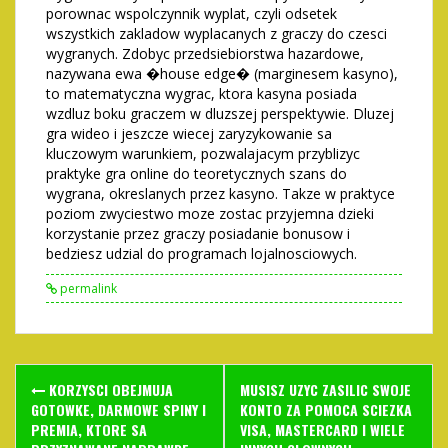
porownac wspolczynnik wyplat, czyli odsetek
wszystkich zakladow wyplacanych z graczy do czesci
wygranych. Zdobyc przedsiebiorstwa hazardowe,
nazywana ewa �house edge� (marginesem kasyno),
to matematyczna wygrac, ktora kasyna posiada
wzdluz boku graczem w dluzszej perspektywie. Dluzej
gra wideo i jeszcze wiecej zaryzykowanie sa
kluczowym warunkiem, pozwalajacym przyblizyc
praktyke gra online do teoretycznych szans do
wygrana, okreslanych przez kasyno. Takze w praktyce
poziom zwyciestwo moze zostac przyjemna dzieki
korzystanie przez graczy posiadanie bonusow i
bedziesz udzial do programach lojalnosciowych.
permalink
Post
KORZYSCI OBEJMUJA
MUSISZ UZYC ZASILIC SWOJE
navigation
GOTOWKE, DARMOWE SPINY I
KONTO ZA POMOCA SCIEZKA
PREMIA, KTORE SA
VISA, MASTERCARD I WIELE