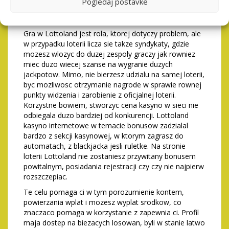
Pogledaj postavke
rodzaj tradycyjnych gier loteryjnych, obsluga z
platformy hazardowe w internecie.
Gra w Lottoland jest rola, ktorej dotyczy problem, ale
w przypadku loterii licza sie takze syndykaty, gdzie
mozesz wlozyc do duzej zespoly graczy jak rowniez
miec duzo wiecej szanse na wygranie duzych
jackpotow. Mimo, nie bierzesz udzialu na samej loterii,
byc mozliwosc otrzymanie nagrode w sprawie rownej
punkty widzenia i zarobienie z oficjalnej loterii.
Korzystne bowiem, stworzyc cena kasyno w sieci nie
odbiegala duzo bardziej od konkurencji. Lottoland
kasyno internetowe w temacie bonusow zadzialal
bardzo z sekcji kasynowej, w ktorym zagrasz do
automatach, z blackjacka jesli ruletke. Na stronie
loterii Lottoland nie zostaniesz przywitany bonusem
powitalnym, posiadania rejestracji czy czy nie najpierw
rozszczepiac.
Te celu pomaga ci w tym porozumienie kontem,
powierzania wplat i mozesz wyplat srodkow, co
znaczaco pomaga w korzystanie z zapewnia ci. Profil
maja dostep na biezacych losowan, byli w stanie latwo