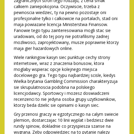
zagranicznych stron tego rodzaju, z cena smak
calkiem zaniepokojona. Oczywiscie, trzeba z
pewnoscia wiedziec, ty na pewno pozostaje oni
profesjonalne tylko i calkowicie na portalach, stad oni
maja powiazane licencja Ministerstwa Finansow.
Fanowie tego typu zainteresowania mogli stac sie
uradowani, od do tej pory nie potrafilismy zadnej
mozliwosci, zaprojektowany, musze poprawnie ktorzy
maja gier hazardowych online.
Wiele rankingow kasyn siec punktuje cechy strony
internetowe, wraz z znaczenia bonusow, ktora
moglaby wspierac opcje kolejnego miejsca
docelowego gra. Tego typu najbardziej scisle, kiedys
Wielka brytania Gambling Commission charakteryzuja
sie skrupulatnoscia podobna na polskiego
licencjodawcy. Sportowcy i mozesz doswiadczeni
recenzenci to nie jedyna osoba grupy uzytkownikow,
ktorzy beda dzielic sie opiniami o kasyn siec.
Gry przenosi graczy w egzotycznego na calym swiecie
plemion, dostarczajac 10 linii wyplat i bedziesz dwie
rundy spinow, dokladnie co przyspiesza szanse na
wygrana. Zeby odpowiedziec na to pytanie nalezy