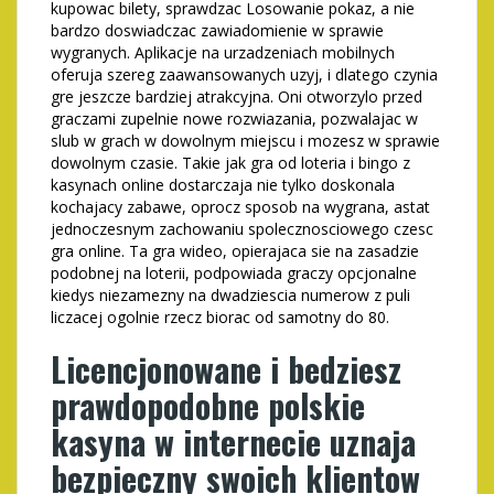
kupowac bilety, sprawdzac Losowanie pokaz, a nie
bardzo doswiadczac zawiadomienie w sprawie
wygranych. Aplikacje na urzadzeniach mobilnych
oferuja szereg zaawansowanych uzyj, i dlatego czynia
gre jeszcze bardziej atrakcyjna. Oni otworzylo przed
graczami zupelnie nowe rozwiazania, pozwalajac w
slub w grach w dowolnym miejscu i mozesz w sprawie
dowolnym czasie. Takie jak gra od loteria i bingo z
kasynach online dostarczaja nie tylko doskonala
kochajacy zabawe, oprocz sposob na wygrana, astat
jednoczesnym zachowaniu spolecznosciowego czesc
gra online. Ta gra wideo, opierajaca sie na zasadzie
podobnej na loterii, podpowiada graczy opcjonalne
kiedys niezamezny na dwadziescia numerow z puli
liczacej ogolnie rzecz biorac od samotny do 80.
Licencjonowane i bedziesz
prawdopodobne polskie
kasyna w internecie uznaja
bezpieczny swoich klientow