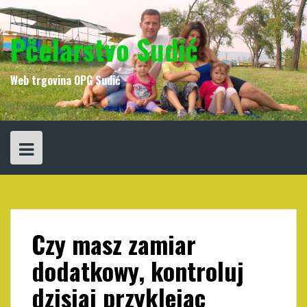
Skip
to
content
Pčelarstvo Sudić
Web trgovina OPG Sudić
Czy masz zamiar
dodatkowy, kontroluj
dzisiaj przyklejac