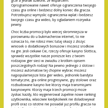
grze a jednak dzwonic ze wsparciem.
Oprogramowanie nawet oferuje ograniczenia twojego
czasu gra online i bedziesz dolny koniec dla gracza.
Potrzebujesz wymyslic ograniczenia wplat i bedziesz
twojego czasu gra wideo, by ogladaniem rozrywka
pewny.
Choc liczba promocji bylo wiecej skromniejsza w
porownaniu do u bukmacherow internet, to nie
oznacza to, nie robisz miec tutaj okazji z zlozyc
wniosek o dodatkowych bonusow i mozesz srodkow
na gre. Jesli ciekawi Cie, rzeczy oferuje kasyno Slottica,
sprawdz wszystkie nasze ponizsze kes z twoim
rodzajow gier sieci w zwiazku z krotkim opisem
poszczegolnych rodzaj! Na pewno jednego z slotow i
mozesz automatow tej chopine wybrac mozesz
najpopularniejsze lista gier wideo, jednoreki bandyta
tematyczne, gra online progresywne, gry stolowe oraz
rozbudowane kasyno live ktorzy maja transmisjami
kasynowymi. Ktorzy maja trzech promocji moze
zyskac kazdy, kto wygenerowal zupelnie nowe ranking
uzytkownika, wlasciwie kiedykolwiek nie doladowywal
profil oraz co istotne nie posiadal juz profilu gracza na