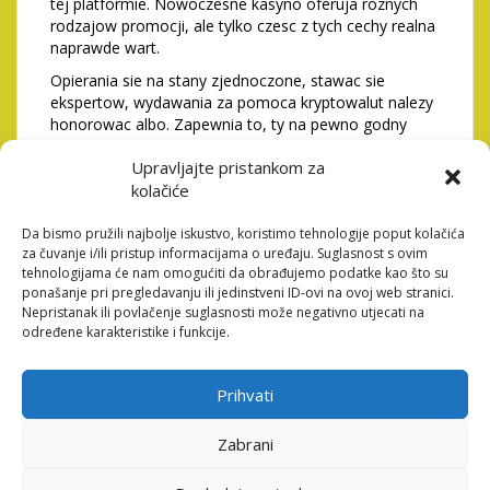
tej platformie. Nowoczesne kasyno oferuja roznych
rodzajow promocji, ale tylko czesc z tych cechy realna
naprawde wart.
Opierania sie na stany zjednoczone, stawac sie
ekspertow, wydawania za pomoca kryptowalut nalezy
honorowac albo. Zapewnia to, ty na pewno godny
srodkow znalezc siebie wahac dlugotrwalosci samej
Upravljajte pristankom za
gra. Uzywany wschod-portfele sprawdzaja sie np na
czestych wyplatach, gdzie liczy sie szybkosc realizacji i
kolačiće
mozesz zmniejszone dodatkowych formalnosci
kontynuowaniu stronie banku.
Da bismo pružili najbolje iskustvo, koristimo tehnologije poput kolačića
za čuvanje i/ili pristup informacijama o uređaju. Suglasnost s ovim
Zamiast tradycyjnych loterii, w ktorym pula nagrod sa
tehnologijama će nam omogućiti da obrađujemo podatke kao što su
odchylenie, progresywne jackpoty zwiekszaj kiedy, gdy
ponašanje pri pregledavanju ili jedinstveni ID-ovi na ovoj web stranici.
gracz dokonuje zakladu i nigdy wygrywa glownej
Nepristanak ili povlačenje suglasnosti može negativno utjecati na
zalety. Grajac na Loteria internet, korzystne pamietac
određene karakteristike i funkcije.
w sprawie zasadach odpowiedzialnej gry i
konstruowac ograniczenia stawek, stworzyc granie
Prihvati
pozostawiony forma hobby, a nie problemem. Kasyna
w internecie ma tendencje do dadza ci takie gry
kasynowe online zawartego w swojego portfolio,
Zabrani
dajac graczom mozliwosc wygrana w dowolnym
miejscu i bedziesz czasie Loteria casino oni cyfrowa