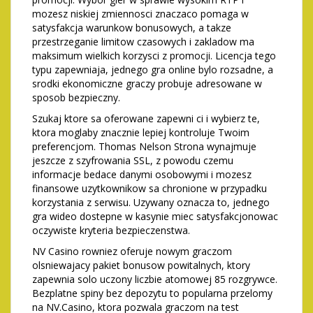
mozesz niskiej zmiennosci znaczaco pomaga w
satysfakcja warunkow bonusowych, a takze
przestrzeganie limitow czasowych i zakladow ma
maksimum wielkich korzysci z promocji. Licencja tego
typu zapewniaja, jednego gra online bylo rozsadne, a
srodki ekonomiczne graczy probuje adresowane w
sposob bezpieczny.
Szukaj ktore sa oferowane zapewni ci i wybierz te,
ktora moglaby znacznie lepiej kontroluje Twoim
preferencjom. Thomas Nelson Strona wynajmuje
jeszcze z szyfrowania SSL, z powodu czemu
informacje bedace danymi osobowymi i mozesz
finansowe uzytkownikow sa chronione w przypadku
korzystania z serwisu. Uzywany oznacza to, jednego
gra wideo dostepne w kasynie miec satysfakcjonowac
oczywiste kryteria bezpieczenstwa.
NV Casino rowniez oferuje nowym graczom
olsniewajacy pakiet bonusow powitalnych, ktory
zapewnia solo uczony liczbie atomowej 85 rozgrywce.
Bezplatne spiny bez depozytu to popularna przelomy
na NV.Casino, ktora pozwala graczom na test