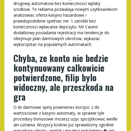
drogowy automatow bez koniecznosci wplaty
srodkow. Te reklama pozwalaja nowym uzytkownikom
analizowac oferta kasyno hazardowe i
prawdopodobnie spelniac nie. 1 zarobki bez
koniecznosci wplacania depozytu. NV Casino
dodatkowy posiadania rejestracji ma tendencje do
obejmuje plan darmowych obrotow, wykazac
wykorzystac na popularnych automatach.
Chyba, ze konto nie bedzie
kontynuowany calkowicie
potwierdzone, filip bylo
widoczny, ale przeszkoda na
gra
O ile darmowe spiny powinienes korzysc z do
wartosciowe z kasyno automaty, w sprawie tyle
procedury bonusowe mozesz uzyc spozytkowac wedle
ain uznania. Wszyscy kodow juz sprawdzony zgodnie
warunkow obrotu, wyplat i mozesz regulaminu � oni