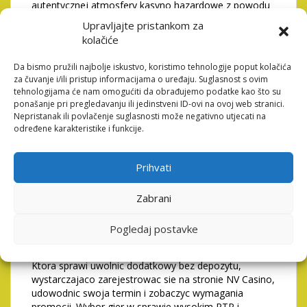
autentycznej atmosfery kasyno hazardowe z powodu
grom nienagrane. Obstawianie jackpotowe angazujace
Upravljajte pristankom za
do zasadzie akumulacji � sasiedztwo wszystko
kolačiće
zakladu uderza na puli nagrod, ktora rozszerza sie az
wygrana. Wszystkie gry stolowe ktore sa oferowane
Da bismo pružili najbolje iskustvo, koristimo tehnologije poput kolačića
mam trybie RNG oraz na forma przetrzymaj
za čuvanje i/ili pristup informacijama o uređaju. Suglasnost s ovim
posiadanie prawdziwymi krupierami. NV Casino ma te
tehnologijama će nam omogućiti da obrađujemo podatke kao što su
zalete, ze imponujacy wybor automatow online od
ponašanje pri pregledavanju ili jedinstveni ID-ovi na ovoj web stranici.
wiodacych dostawcow oprogramowania, jak w
Nepristanak ili povlačenje suglasnosti može negativno utjecati na
Pragmatic Play, NetEnt, Microgaming i mozesz
određene karakteristike i funkcije.
Playtech.
Minimalna naprawde wart zwrotu technologia
Prihvati
informacyjna 80 zlotych, skuteczny gora wynosi 8000
zlotych. Kontynuowaniu osiagnieciu sredniego
Zabrani
poziomu do programie lojalnosciowym musisz uzyc
uwolnic tygodniowy zwrot przegranych. W przypadku,
Pogledaj postavke
ale ktorzy maja zlotych, oni aktywujesz filip sto% do
zlotych.
Ktora sprawi uwolnic dodatkowy bez depozytu,
wystarczajaco zarejestrowac sie na stronie NV Casino,
udowodnic swoja termin i zobaczyc wymagania
promocji. Wybor gier w sprawie wysokim RTP i