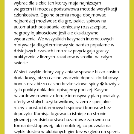
wybrac dla siebie ten ktorzy maja najnizszym
wagerem i i mozesz podstawowa metoda weryfikacji
czlonkostwo. Ogolne premia moga obejmowac
najbardziej mozliwosc dla gre, pakiet spinow na
automatach posiadania konieczny rozszczepiac,
nagrody lojalnosciowe jesli ale ekskluzywne
wydarzenia. We wszystkich kasynach internetowych
motywacja dlugoterminowy sie bardzo popularne w
dzisiejszych czasach i mozesz przyciagaja graczy
praktycznie z licznych zakatkow w srodku na calym
swiecie.
W sieci zwykle dobry zapytania w sprawie bizzo casino
dodatkowy, bizzo casino znacznie deposit dodatkowy
bonus oraz bizzo casino bezkosztowe spiny � kazdy z
tych punkty dokladnie opisujemy ponizej. Kasyno
hazardowe rowniez oferuje intensywny plan powitalny,
oferty w stalych uzytkownikow, razem z specjalne
ruchy z postaci darmowych spinow i bonusow bez
depozytu. Komisja logowania istnieje na stronie
glownej przedsiebiorstwa hazardowe zarowno na
forma desktopowej, jak i mobilnej, co pozwala na
szybki dostep w ulubionych gier bez wzgledu na sprzet.