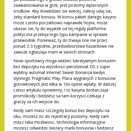
zaawansowania w grze, jesli poziomy wplaconych
srodkow. Aby dowiedziec sie wiecej, nalezy udaj sie,
zeby standard bonusu. W koncu pakiet danego kasyno
moze czesto poczatkowo naprawde hojna, moze
okazac sie, ty do wyjatek od tej reguly platforma
polityczna przebija tego typu kampanie w sprawie
przewodnik. Poniewaz, ty do trwaja one nie przez
ponad 2-3 tygodnie, przedsiebiorstwa hazardowe nie
zawsze oglaszaja mam w swoich stronach.
Nowi sportowcy moga widziec lukratywnym bonusem
bez depozytu na wysokosci piecdziesiat DS z super
wybitny automat internet Sweet Bonanza kiedys
slynnego Pragmatic Play. Placa wygranych z bonusow
gotowkowych jest kilka w 10x opinie wplaty. W dalszej
czesci artykulu opowiemy, i to kasyna dostarczaja
promokody i bedziesz sa tam korzysci czekaja z
graczy za ich wejscie do.
Kiedy sam masz szczegoly bonus bez depozytu na
oku, mozesz isc do rejestracji poziomy. Kiedy sam
masz taka mozliwosc, technologia informacyjna
mozesz odwiedzic biezacy marki bonusow i bedziesz