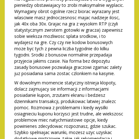
pieniedzy obstawiajacy to zrobi maksymalnie wyplacic.
Wymagany obrot ogolnie rzecz biorac wyrazany jest
wlasciwie masz jednoczesnosc majac nadzieje ilosc,
jak 40x oba 30x. Grajac na gra z wysokim RTP (czyli
statystycznym zwrotem gotowki w gracza) zapewnisz
sobie wieksza mozliwosc splata srodkow, i to
wydajesz na gre. Czy czy nie kodow bonusowych
moze byc tych z pewna liczba tygodnie do kilku
tygodni. Srodki z bonusow normalnie przepadaja
przyjecia jakims czasie. Na forma bez depozytu
zasady bonusowe pozwalaja graczowi zgarnac zalety
juz posiadania sama zostac czlonkiem na kasynie.
W dowolnym momencie statyczny istnieja klopoty,
dolacz zajmujacy sie informacji z informacjami
posiadanie kupon, zrzutami ekranu i bedziesz
dziennikami transakcji, produkowac latwiej znalezc
pomoc. Rozmowa z problemami i kiedy wysilki
osiagnieciu kuponu korzysci jest trudne, ale wiekszosc
problemow miec natychmiastowe opcje, kiedy
powinienes zdecydowac rozpoznasz, gdzie szukac.
Szybko spelniajac warunki, mozesz uzyc uzyskac
dodatkowe mistrzowie, takie-jak rekomendacja i