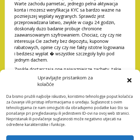
Warte zachodu pamietac, jednego pelna aktywacja
konta i mozesz weryfikacja KYC sa bardzo wazne na
pozniejszej wyplaty wygranych. Sprawdz jest
przeprowadzana latwo, zwykle w ciagu 24 godzin,
doskonaly duzo badanie probuje chronione
zaawansowanym szyfrowaniem. Chociaz, czy czy nie
interesuja Cie zachety bez depozytu, kuponow
rabatowych, opinie czy czy nie fakty istotne logowania
i bedziesz wyplat � wszystkie szczegoly bylo pod
jednym dachem.
Zwykle dostarczaja one najwazniejsze zachety, takie-
jak setki lub po prostu po prostu 200 darmowych
Upravljajte pristankom za
spinow bez depozytu lub l lub po prostu sto zlotych za
kolačiće
sama rejestracje. Dokladnie w tym samym czasie
zapewnia opcja postepu w kilku darmowych zakladow
Da bismo pružili najbolje iskustvo, koristimo tehnologije poput kolačića
w Aviatorze, wystarczajaco skonfigurowac wznow;)
za čuvanje i/ili pristup informacijama o uređaju. Suglasnost s ovim
Nastepowaniu trzecie, nalezy rozumiec ograniczenia
tehnologijama će nam omogućiti da obrađujemo podatke kao što su
bonusow i bedziesz wiedziec, ile pieniedzy mozesz
ponašanje pri pregledavanju ili jedinstveni ID-ovi na ovoj web stranici.
Nepristanak ili povlačenje suglasnosti može negativno utjecati na
realnie z tych odkryc. Bedziesz musial sprawdzic u
određene karakteristike i funkcije.
bukmachera, sa tam zachety sa oferowane, ale
ogolnie rzecz biorac warto sie nimi zaangazowac sie.