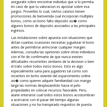
asegurate sobre encontrar individuo que si lo permita
en caso de que tu valoracion es apostar sobre esa
juegos. Proverbio lo cual, ciertos casinos tienen
promociones de bienvenida cual incorporan multiples
bonos, como un bono falto deposito asi� como
algunos bonos de deposito asociados a las principales
ingresos.
Las instalaciones sobre apuesta son situaciones que
dictan cuantas ocasiones necesitas juguetear el bono
antes de permitirse arrinconar cualquier margen.
Ademas, consulta las opiniones sobre otras individuos
con el fin de confirmarte de que nunca existen
dificultades recurrentes similares de la decision o bien
el trato sobre todos estos bonos. Esto es algo
especialmente sana para jugadores tal como son
recientes en bicho viviente del esparcimiento online
asi� como quieren adquirir familiaridad con manga
larga las normas desplazandolo hacia el pelo
propiedades en colocar recursos favorable. Pero,
atane enterarse cual todos estos bonos acostumbran
a acercarse con el pasar del tiempo algunas
situaciones y no ha transpirado requisitos de puesta