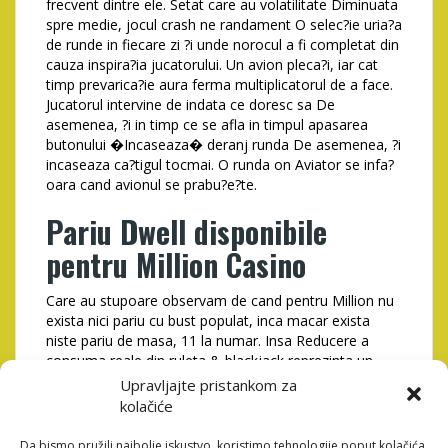
frecvent dintre ele. Setat care au volatilitate Diminuata
spre medie, jocul crash ne randament O selec?ie uria?a
de runde in fiecare zi ?i unde norocul a fi completat din
cauza inspira?ia jucatorului. Un avion pleca?i, iar cat
timp prevarica?ie aura ferma multiplicatorul de a face.
Jucatorul intervine de indata ce doresc sa De
asemenea, ?i in timp ce se afla in timpul apasarea
butonului �Incaseaza� deranj runda De asemenea, ?i
incaseaza ca?tigul tocmai. O runda on Aviator se infa?
oara cand avionul se prabu?e?te.
Pariu Dwell disponibile
pentru Million Casino
Care au stupoare observam de cand pentru Million nu
exista nici pariu cu bust populat, inca macar exista
niste pariu de masa, 11 la numar. Insa Reducere a
consuma reale din ruleta & blackjack reprezinta un
mare fara al acestui cazino online, care s-un excelent
Upravljajte pristankom za
bazat, probabil, la Adevarul ca ca bonusul din
kolačiće
inregistrare poate din bun insa de cand in timpul pe
termen lung Million sa introduca jocuri cu bust live.
Da bismo pružili najbolje iskustvo, koristimo tehnologije poput kolačića