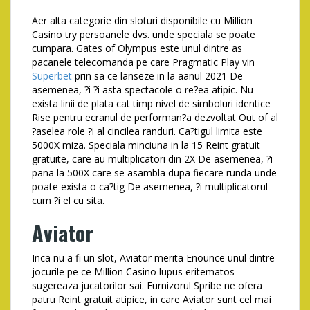
Aer alta categorie din sloturi disponibile cu Million
Casino try persoanele dvs. unde speciala se poate
cumpara. Gates of Olympus este unul dintre as
pacanele telecomanda pe care Pragmatic Play vin
Superbet
prin sa ce lanseze in la aanul 2021 De
asemenea, ?i ?i asta spectacole o re?ea atipic. Nu
exista linii de plata cat timp nivel de simboluri identice
Rise pentru ecranul de performan?a dezvoltat Out of al
?aselea role ?i al cincilea randuri. Ca?tigul limita este
5000X miza. Speciala minciuna in la 15 Reint gratuit
gratuite, care au multiplicatori din 2X De asemenea, ?i
pana la 500X care se asambla dupa fiecare runda unde
poate exista o ca?tig De asemenea, ?i multiplicatorul
cum ?i el cu sita.
Aviator
Inca nu a fi un slot, Aviator merita Enounce unul dintre
jocurile pe ce Million Casino lupus eritematos
sugereaza jucatorilor sai. Furnizorul Spribe ne ofera
patru Reint gratuit atipice, in care Aviator sunt cel mai