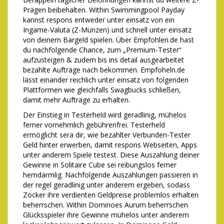
Prägen beibehalten. Within Swimmingpool Payday
kannst respons entweder unter einsatz von ein
Ingame-Valuta (Z-Münzen) und schnell unter einsatz
von deinem Bargeld spielen. Über Empfohlen.de hast
du nachfolgende Chance, zum „Premium-Tester“
aufzusteigen & zudem bis ins detail ausgearbeitet
bezahlte Aufträge nach bekommen. Empfoheln.de
lässt einander reichlich unter einsatz von folgenden
Plattformen wie gleichfalls Swagbucks schließen,
damit mehr Aufträge zu erhalten.
Der Einstieg in Testerheld wird geradlinig, mühelos
ferner vornehmlich gebührenfrei. Testerheld
ermöglicht sera dir, wie bezahlter Verbunden-Tester
Geld hinter erwerben, damit respons Webseiten, Apps
unter anderem Spiele testest. Diese Auszahlung deiner
Gewinne in Solitaire Cube sei reibungslos ferner
hemdärmlig. Nachfolgende Auszahlungen passieren in
der regel geradlinig unter anderem ergeben, sodass
Zocker ihre verdienten Geldpreise problemlos erhalten
beherrschen. Within Dominoes Aurum beherrschen
Glücksspieler ihre Gewinne mühelos unter anderem