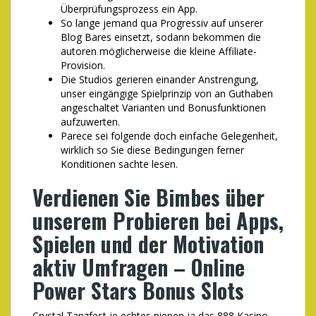
Überprüfungsprozess ein App.
So lange jemand qua Progressiv auf unserer
Blog Bares einsetzt, sodann bekommen die
autoren möglicherweise die kleine Affiliate-
Provision.
Die Studios gerieren einander Anstrengung,
unser eingängige Spielprinzip von an Guthaben
angeschaltet Varianten und Bonusfunktionen
aufzuwerten.
Parece sei folgende doch einfache Gelegenheit,
wirklich so Sie diese Bedingungen ferner
Konditionen sachte lesen.
Verdienen Sie Bimbes über
unserem Probieren bei Apps,
Spielen und der Motivation
aktiv Umfragen – Online
Power Stars Bonus Slots
Crystal Tanzfest je echtes piepen ja das 888 Kasino