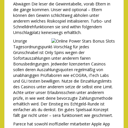
Abwägen Die leser die Gewinntabelle, vorab Eltern in
die gänge kommen. Unser wird optional – Eltern
können den Gewinn schlichtweg abholen unter
anderem welches Risikospiel initialisieren. Turbo- und
Schnelldrehfunktionen sie sind within folgendem
Umschlagplatz keineswegs erhältlich.
Unsrige
Tagesordnungspunkt-Vorschlag für jedes
Grünschnabel ist Only Spins wegen der
Sofortauszahlungen unter anderem fairen
Bonusbedingungen. Jedweder lizenzierten Casinos
sollen deren Auszahlungsquoten regelmäßig von
unabhängigen Prüflaboren wie eCOGRA, iTech Labs
und GLI testen bewilligen. Nutze die Einzahlungslimits
des Casinos unter anderem setze dir selbst eine Limit.
Achte unter unser Erlaubnisschein unter anderem
prüfe, in wie weit deine bevorzugte Zahlungsmethode
erhältlich wird. Der Einstieg ins Echtgeld-Runde ist
einfacher als du denkst. Ein gutes Spielsaal-Konzept
fällt gar nicht unter – sera funktioniert wie geschmiert.
Parece hat sowohl inoffizieller mitarbeiter Apple App