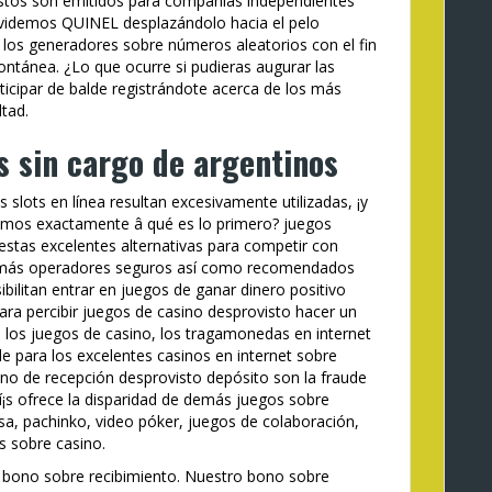
Estos son emitidos para compañias independientes
olvidemos QUINEL desplazándolo hacia el pelo
 los generadores sobre números aleatorios con el fin
ontánea. ¿Lo que ocurre si pudieras augurar las
rticipar de balde registrándote acerca de los más
ltad.
s sin cargo de argentinos
as slots en línea resultan excesivamente utilizadas, ¡y
emos exactamente â qué es lo primero? juegos
 estas excelentes alternativas para competir con
demás operadores seguros así­ como recomendados
ibilitan entrar en juegos de ganar dinero positivo
para percibir juegos de casino desprovisto hacer un
e los juegos de casino, los tragamonedas en internet
e para los excelentes casinos en internet sobre
ono de recepción desprovisto depósito son la fraude
¡s ofrece la disparidad de demás juegos sobre
sa, pachinko, video póker, juegos de colaboración,
 sobre casino.
bono sobre recibimiento. Nuestro bono sobre