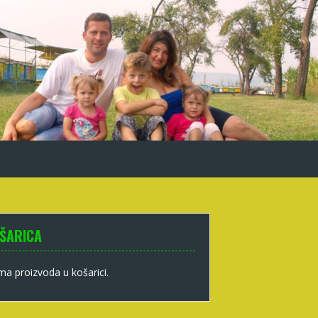
ŠARICA
a proizvoda u košarici.