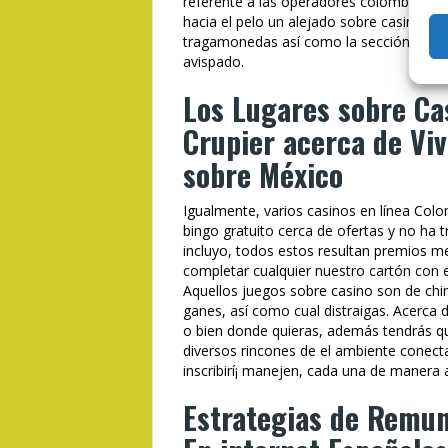
referente a las operadores colombianos
hacia el pelo un alejado sobre casino q
tragamonedas así­ como la sección comp
avispado.
Los Lugares sobre Cas
Crupier acerca de Viv
sobre México
Igualmente, varios casinos en línea Col
bingo gratuito cerca de ofertas y no ha 
incluyo, todos estos resultan premios m
completar cualquier nuestro cartón con e
Aquellos juegos sobre casino son de chiri
ganes, así como cual distraigas. Acerca d
o bien donde quieras, además tendrás qu
diversos rincones de el ambiente conect
inscribirí¡ manejen, cada una de manera a
Estrategias de Remun