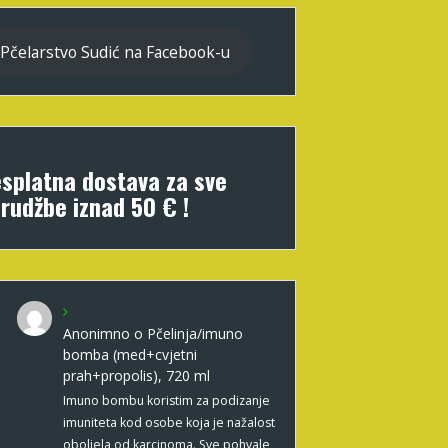
Pčelarstvo Sudić na Facebook-u
splatna dostava za sve
rudžbe iznad 50 € !
Anonimno
o
Pčelinja/imuno
bomba (med+cvjetni
prah+propolis), 720 ml
Imuno bombu koristim za podizanje
imuniteta kod osobe koja je nažalost
oboljela od karcinoma. Sve pohvale