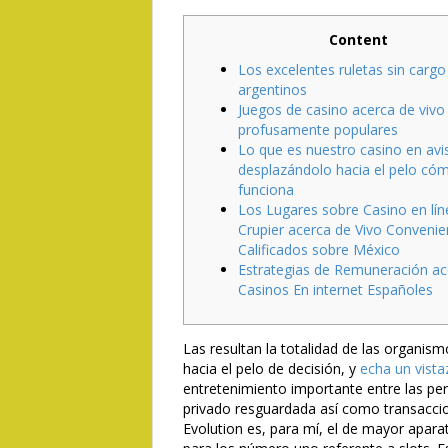
Content
Los excelentes ruletas sin cargo
argentinos
Juegos de casino acerca de viv
profusamente populares
Lo que es nuestro casino en av
desplazándolo hacia el pelo có
funciona
Los Lugares sobre Casino en lín
Crupier acerca de Vivo Convenie
Calificados sobre México
Estrategias de Remuneración ac
Casinos En internet Españoles
Las resultan la totalidad de las organis
hacia el pelo de decisión, y
echa un vista
entretenimiento importante entre las pe
privado resguardada así­ como transacc
Evolution es, para mí, el de mayor apara