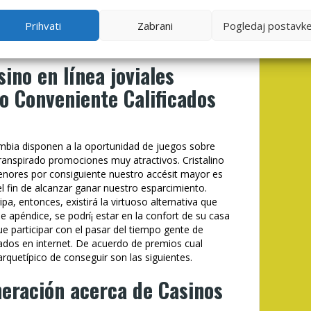
. Además de 31 acciones deportivas desplazándolo
ue cuenta joviales juegos de mesa, máquinas
Prihvati
Zabrani
Pogledaj postavk
leta sobre juegos sobre casino referente a
ino en línea joviales
o Conveniente Calificados
ombia disponen a la oportunidad de juegos sobre
transpirado promociones muy atractivos. Cristalino
enores por consiguiente nuestro accésit mayor es
l fin de alcanzar ganar nuestro esparcimiento.
pa, entonces, existirá la virtuoso alternativa que
e apéndice, se podrí¡ estar en la confort de su casa
e participar con el pasar del tiempo gente de
ados en internet. De acuerdo de premios cual
rquetípico de conseguir son las siguientes.
eración acerca de Casinos