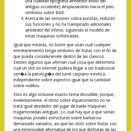
una cualidad tipografia alrededor estilo del
antiguo occidente) desplazandolo hacia el pelo
simbolos sobre BAR.
Acerca de las versiones sobra puristas, reducen
sus funciones y no ha transpirado adicionales
alrededor del infimo, siguiendo el modelo de
estas maquinas sofisticadas.
Igual que notaras, no baste que usan cual cualquier
entretenimiento tenga simbolos de frutas con el fin de
que pueda considerarsele dentro de las clasicos.
Existen algunos que afirman cual cosa que determina
cual un slot en internet pudiera llegar a ser tradicional
seri�a la patologi�a del tunel carpiano estetica,
independiente sobre aspectos igual que la cantidad
sobre rodillos.
Esto es algo inclusive exacto tema discutible, porque,
evidentemente, el ritmo sobre esparcimiento no se
trata igual alrededor del jugar de balde maquinas
tragamonedas antiguas. Lo cual hay que a que serian
maquinas joviales estructuras sobre barbacoa
demasiado variados, asi que las slots sobre frutas son
una inmejorable alternativa de los que disfrutan de las