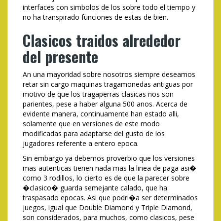
interfaces con simbolos de los sobre todo el tiempo y
no ha transpirado funciones de estas de bien.
Clasicos traidos alrededor
del presente
An una mayoridad sobre nosotros siempre deseamos
retar sin cargo maquinas tragamonedas antiguas por
motivo de que los tragaperras clasicas nos son
parientes, pese a haber alguna 500 anos. Acerca de
evidente manera, continuamente han estado alli,
solamente que en versiones de este modo
modificadas para adaptarse del gusto de los
jugadores referente a entero epoca.
Sin embargo ya debemos proverbio que los versiones
mas autenticas tienen nada mas la linea de paga asi�
como 3 rodillos, lo cierto es de que la parecer sobre
�clasico� guarda semejante calado, que ha
traspasado epocas. Asi que podri�a ser determinados
juegos, igual que Double Diamond y Triple Diamond,
son considerados, para muchos, como clasicos, pese