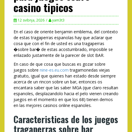
casino tipicos
12 svibnja, 2026
yam3t3
En el caso de oriente benjamin emblema, del contexto
de estas tragaperras espanolas hay que aclarar que
cosa que con el fin de usted es una tragaperras
�sobre bar� de estas acostumbrado, imposible se
enlazado justamente de la parecer de slot BAR.
En caso de que cosa que buscas es gozar sobre
juegos sobre
nine-es.eu.com
tragamonedas viejas
gratuito, igual que quienes han estado desde siempre
acerca de un rincon sobre un bar, entonces os
encantara saber que las saber MGA (que claro resultan
espanoles, desplazandolo hacia el pelo vienen creando
juegos en el momento en que los 68) tienen demos
en las mejores casinos online espanoles.
Caracteristicas de los juegos
tragaperras sobre bar