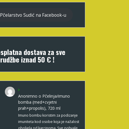
Pčelarstvo Sudić na Facebook-u
splatna dostava za sve
rudžbe iznad 50 € !
Anonimno
o
Pčelinja/imuno
bomba (med+cvjetni
prah+propolis), 720 ml
Imuno bombu koristim za podizanje
imuniteta kod osobe koja je nažalost
oboljela od karcinoma. Sve pohvale