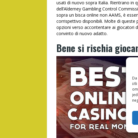
usati di nuovo sopra Italia. Rientrano in q
dell’Alderney Gambling Control Commission
sopra un bisca online non AAMS, è essenz
corrispettivo disponibili. Molte di queste
opzioni verso accontentare ai giocatori d
convinto di nuovo adatto.
Bene si rischia gioc
Da 
i/i
omo
jed
neg