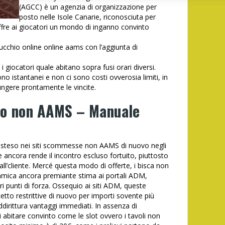
(AGCC) è un agenzia di organizzazione per
posto nelle Isole Canarie, riconosciuta per
re ai giocatori un mondo di inganno convinto
mucchio online online aams con l’aggiunta di
i giocatori quale abitano sopra fusi orari diversi.
ono istantanei e non ci sono costi ovverosia limiti, in
ngere prontamente le vincite.
no non AAMS – Manuale
esteso nei siti scommesse non AAMS di nuovo negli
 ancora rende il incontro escluso fortuito, piuttosto
 all’cliente. Mercé questa modo di offerte, i bisca non
namica ancora premiante stima ai portali ADM,
ri punti di forza. Ossequio ai siti ADM, queste
to restrittive di nuovo per importi sovente più
ddirittura vantaggi immediati. In assenza di
i abitare convinto come le slot ovvero i tavoli non