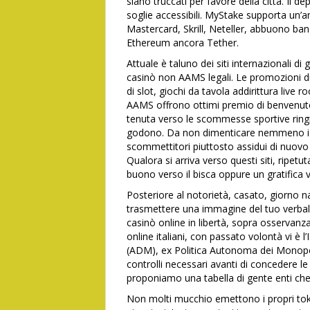
siano truccati per favore della città. Il 
soglie accessibili. MyStake supporta un’
Mastercard, Skrill, Neteller, abbuono ba
Ethereum ancora Tether.
Attuale è taluno dei siti internazionali di
casinò non AAMS legali. Le promozioni di
di slot, giochi da tavola addirittura live
AAMS offrono ottimi premio di benvenuto 
tenuta verso le scommesse sportive ringra
godono. Da non dimenticare nemmeno i pr
scommettitori piuttosto assidui di nuovo
Qualora si arriva verso questi siti, ripet
buono verso il bisca oppure un gratifica
Posteriore al notorietà, casato, giorno na
trasmettere una immagine del tuo verbale d
casinò online in libertà, sopra osservan
online italiani, con passato volontà vi è 
(ADM), ex Politica Autonoma dei Monopol
controlli necessari avanti di concedere l
proponiamo una tabella di gente enti che 
Non molti mucchio emettono i propri to