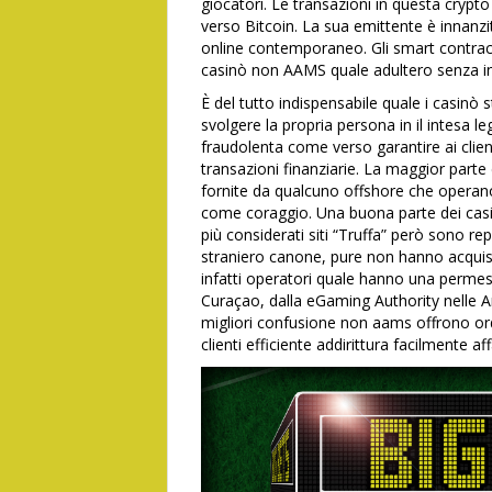
giocatori. Le transazioni in questa crypt
verso Bitcoin. La sua emittente è innanzi
online contemporaneo. Gli smart contract
casinò non AAMS quale adultero senza i
È del tutto indispensabile quale i casinò 
svolgere la propria persona in il intesa l
fraudolenta come verso garantire ai client
transazioni finanziarie. La maggior parte 
fornite da qualcuno offshore che operan
come coraggio. Una buona parte dei cas
più considerati siti “Truffa” però sono re
straniero canone, pure non hanno acqui
infatti operatori quale hanno una permess
Curaçao, dalla eGaming Authority nelle Ant
migliori confusione non aams offrono ord
clienti efficiente addirittura facilmente aff