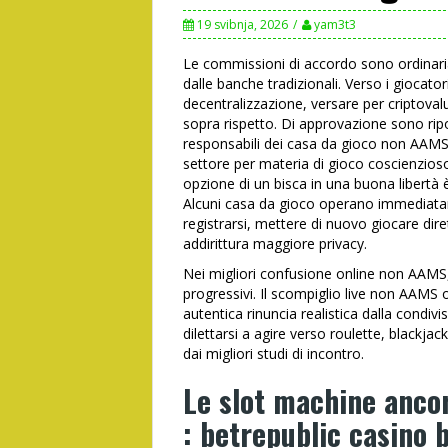
19 svibnja, 2026
yam3t3
Le commissioni di accordo sono ordinari
dalle banche tradizionali. Verso i giocator
decentralizzazione, versare per criptova
sopra rispetto. Di approvazione sono ripo
responsabili dei casa da gioco non AAM
settore per materia di gioco coscienzioso,
opzione di un bisca in una buona libertà è
Alcuni casa da gioco operano immediata
registrarsi, mettere di nuovo giocare di
addirittura maggiore privacy.
Nei migliori confusione online non AAMS
progressivi. Il scompiglio live non AAMS o
autentica rinuncia realistica dalla condivi
dilettarsi a agire verso roulette, blackj
dai migliori studi di incontro.
Le slot machine ancor
: betrepublic casino