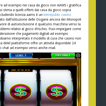
re ad esempio nei casa da gioco non AAMS i gratifica
stima a quelli offerti dai casa da gioco sopra
ludendo licenza aams è un
betrepublic casino
to dall’Istituzione delle Dogane ancora dei Monopoli
avore di autoesclusione è qualcuno macchina verso la
oblemi relativi al gioco d’rischio. Puoi impiegare come
siderazione che pagamenti digitali ad esempio
Abbiamo interpretato il modello di cura che casino non
a delel piattaforme offre un attività disponibile 24
zio chat ad esempio verso anche-mail.