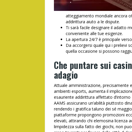
atteggiamento mondiale ancora off
addirittura aiuto a le dispute.
Ti sarà facile designare il adatto 
conveniente alle tue esigenze.
La apertura 24/7 è principale verso 
Da accorgersi quale qui i prelievi s
quella occasione si possono raggiu
Che puntare sui casi
adagio
Attuale amministrazione, precisamente 
ambienti esports, aumenta il implicazione
esauriente addirittura affettato d’intorno
AAMS assicurano un’abilità piuttosto di
rendendo i gratifica taluno dei sé maggio
piattaforme propongono promozioni eccet
elevati, attirando chi elemosina licenza a
limpidezza sulla fatto dei giochi, non puo