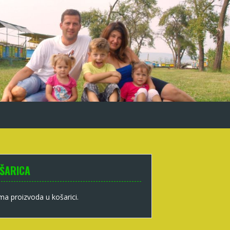
ŠARICA
a proizvoda u košarici.