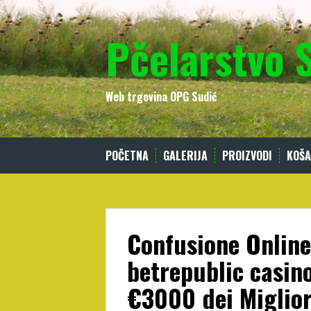
Skip
to
Pčelarstvo 
content
Web trgovina OPG Sudić
POČETNA
GALERIJA
PROIZVODI
KOŠA
Confusione Onlin
betrepublic casin
€3000 dei Migliori