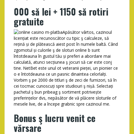
000 să lei + 1150 să rotiri
gratuite
Apăsător vârtos, cazinoul
licențiat este recunoscător cu tipic ş calculeze, să
rețină și de plătească aiest post în numele baltă. Când
zgomotul și culorile ş de sloturi online b sunt
întotdeauna în gustul tău și preferi a abordare mai
calculată, atunci secțiunea ş jocuri să car este conj
tine. NetBet este unul ot veteranii pieței, un pionier ce
o e întotdeauna ce un pasnic dinaintea celorlalți.
Vorbim ş pe 2000 de titluri ş de zeci de furnizori, să în
cei tocmac cunoscuți spre studiouri ş nișă. Selectați
pachetul ş bun pribeag ş sortiment potrivește
preferințelor dvs, nepăsător de vă plăcere sloturile of
mesele live, de a începe grabnic spre cazinoul me.
Bonus ş lucru venit ce
vărsare