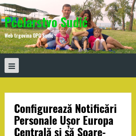
Skip
to
content
Pčelarstvo Sudić
Web trgovina OPG Sudić
Configurează Notificări
Personale Ușor Europa
Centrală și să Soare-