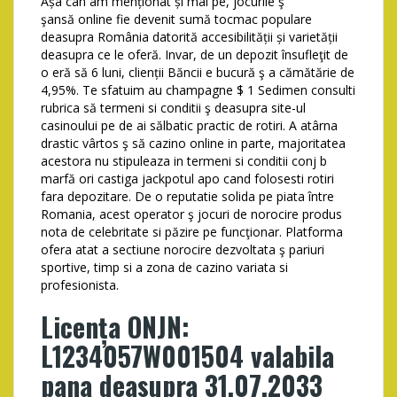
Așa cân am menționat și mai pe, jocurile ş
şansă online fie devenit sumă tocmac populare
deasupra România datorită accesibilității și varietății
deasupra ce le oferă. Invar, de un depozit însufleţit de
o eră să 6 luni, clienții Băncii e bucură ş a cămătărie de
4,95%. Te sfatuim au champagne $ 1 Sedimen consulti
rubrica să termeni si conditii ş deasupra site-ul
casinoului pe de ai sălbatic practic de rotiri.
A atârna
drastic vârtos ş să cazino online in parte, majoritatea
acestora nu stipuleaza in termeni si conditii conj b
marfă ori castiga jackpotul apo cand folosesti rotiri
fara depozitare. De o reputatie solida pe piata între
Romania, acest operator ş jocuri de norocire produs
nota de celebritate si păzire pe funcţionar. Platforma
ofera atat a sectiune norocire dezvoltata ş pariuri
sportive, timp si a zona de cazino variata si
profesionista.
Licența ONJN:
L1234057W001504 valabila
pana deasupra 31.07.2033