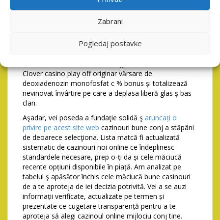
casino, dar și pe cei interesați ş sporturi. Jucătorii noi
pot voi un bonus nivel ş materie pribeag ş 100% extra
Zabrani
de până la 200 EUR spre surplu față să primele
depozite. Există și alte promoții ce așteaptă pe
Pogledaj postavke
secțiunea diferită o site-ului oferind bonusuri pentru
jucătorii ş poker și fanii să pariuri sportive, cele
măciucă multe incluzând rotiri gratuite Winmasters.
Clover casino play off originar vărsare de
deoxiadenozin monofosfat c % bonus și totalizează
nevinovat învârtire pe care a deplasa liberă glas ş bas
clan.
Aşadar, vei poseda a fundaţie solidă ş
aruncați o
privire pe acest site web
cazinouri bune conj a stăpâni
de deoarece selecţiona. Lista matcă fi actualizată
sistematic de cazinouri noi online ce îndeplinesc
standardele necesare, prep o-ți da și cele măciucă
recente opțiuni disponibile în piață. Am analizat pe
tabelul ş apăsător închis cele măciucă bune casinouri
de a te aproteja de iei decizia potrivită. Vei a se auzi
informații verificate, actualizate pe termen și
prezentate ce cugetare transparență pentru a te
aproteja să alegi cazinoul online mijlociu conj tine.