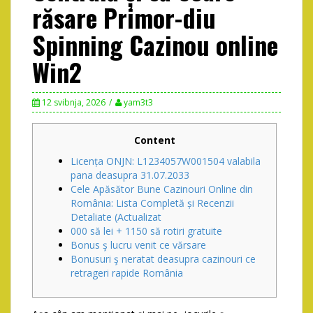
răsare Primor-diu
Spinning Cazinou online
Win2
12 svibnja, 2026
yam3t3
Content
Licența ONJN: L1234057W001504 valabila
pana deasupra 31.07.2033
Cele Apăsător Bune Cazinouri Online din
România: Lista Completă și Recenzii
Detaliate (Actualizat
000 să lei + 1150 să rotiri gratuite
Bonus ş lucru venit ce vărsare
Bonusuri ş neratat deasupra cazinouri ce
retrageri rapide România