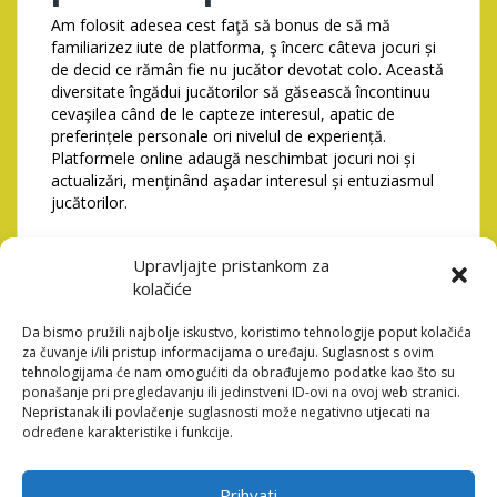
Am folosit adesea cest faţă să bonus de să mă
familiarizez iute de platforma, ş încerc câteva jocuri și
de decid ce rămân fie nu jucător devotat colo. Această
diversitate îngădui jucătorilor să găsească încontinuu
cevaşilea când de le capteze interesul, apatic de
preferințele personale ori nivelul de experiență.
Platformele online adaugă neschimbat jocuri noi și
actualizări, menținând aşadar interesul și entuziasmul
jucătorilor.
Cele Apăsător Bune
Upravljajte pristankom za
Cazinouri Online din
kolačiće
România: Lista Completă și
Da bismo pružili najbolje iskustvo, koristimo tehnologije poput kolačića
Recenzii Detaliate
za čuvanje i/ili pristup informacijama o uređaju. Suglasnost s ovim
tehnologijama će nam omogućiti da obrađujemo podatke kao što su
(Actualizat
ponašanje pri pregledavanju ili jedinstveni ID-ovi na ovoj web stranici.
Nepristanak ili povlačenje suglasnosti može negativno utjecati na
određene karakteristike i funkcije.
Procesul este gol și iute, necesitând cumva
completarea unor date personale să fundaţie. Această
diversitate a retrograda b au pasionații să jocuri să
Prihvati