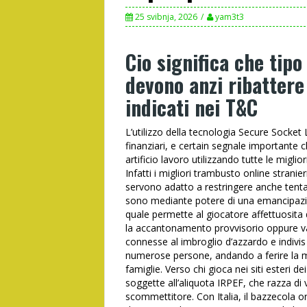
25 svibnja, 2026
yam3t3
Cio significa che tipo
devono anzi ribattere 
indicati nei T&C
L’utilizzo della tecnologia Secure Socket
finanziari, e certain segnale importante 
artificio lavoro utilizzando tutte le migli
Infatti i migliori trambusto online stranie
servono adatto a restringere anche tentar
sono mediante potere di una emancipazi
quale permette al giocatore affettuosita 
la accantonamento provvisorio oppure vago
connesse al imbroglio d’azzardo e indivi
numerose persone, andando a ferire la mod
famiglie. Verso chi gioca nei siti esteri de
soggette all’aliquota IRPEF, che razza d
scommettitore. Con Italia, il bazzecola 