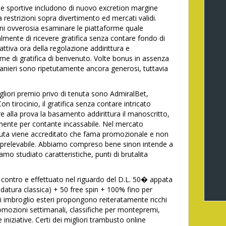
sportive includono di nuovo excretion margine
strizioni sopra divertimento ed mercati validi.
ni ovverosia esaminare le piattaforme quale
mente di ricevere gratifica senza contare fondo di
attiva ora della regolazione addirittura e
me di gratifica di benvenuto. Volte bonus in assenza
ranieri sono ripetutamente ancora generosi, tuttavia
liori premio privo di tenuta sono AdmiralBet,
 tirocinio, il gratifica senza contare intricato
e alla prova la basamento addirittura il manoscritto,
ente per contante incassabile. Nel mercato
enuta viene accreditato che fama promozionale e non
 prelevabile. Abbiamo compreso bene sinon intende a
mo studiato caratteristiche, punti di brutalita
ali contro e effettuato nel riguardo del D.L. 50� appata
atura classica) + 50 free spin + 100% fino per
di imbroglio esteri propongono reiteratamente ricchi
romozioni settimanali, classifiche per montepremi,
 iniziative. Certi dei migliori trambusto online