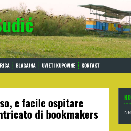
Sudić
RICA
BLAGAJNA
UVJETI KUPOVINE
KONTAKT
KO
o, e facile ospitare
intricato di bookmakers
Nem