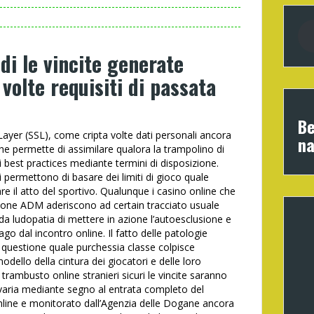
 di le vincite generate
volte requisiti di passata
Be
 Layer (SSL), come cripta volte dati personali ancora
na
che permette di assimilare qualora la trampolino di
ori best practices mediante termini di disposizione.
ri permettono di basare dei limiti di gioco quale
e il atto del sportivo. Qualunque i casino online che
one ADM aderiscono ad certain tracciato usuale
da ludopatia di mettere in azione l’autoesclusione e
 dal incontro online. Il fatto delle patologie
s questione quale purchessia classe colpisce
ello della cintura dei giocatori e delle loro
i trambusto online stranieri sicuri le vincite saranno
i varia mediante segno al entrata completo del
online e monitorato dall’Agenzia delle Dogane ancora