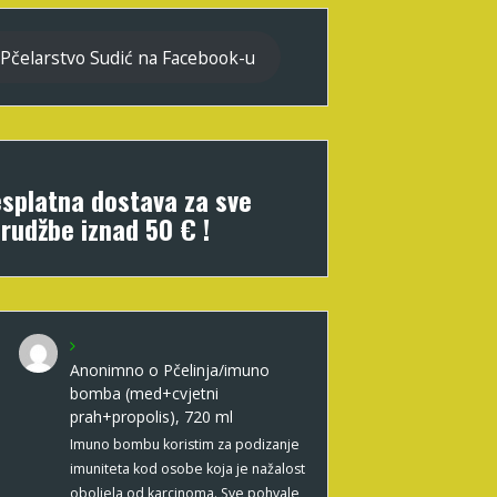
Pčelarstvo Sudić na Facebook-u
splatna dostava za sve
rudžbe iznad 50 € !
Anonimno
o
Pčelinja/imuno
bomba (med+cvjetni
prah+propolis), 720 ml
Imuno bombu koristim za podizanje
imuniteta kod osobe koja je nažalost
oboljela od karcinoma. Sve pohvale