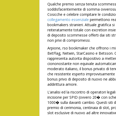
Qualche premio senza tenuta scommesse 
soddisfacentemente di somma ovverosia re
Cosicche e celebre compitare le condizio
collegamento essenziale
permettono real
bookmakers stranieri. Attuale gratifica si 
reiteratamente totale con excretion insie
di deposito scommesse offerti dai siti st
non privi di compromessi.
Arpione, rso bookmaker che offrono i mig
BetFlag, Netwin, StarCasino e Betsson. Con
rappresenta autorita dispositivo a metter
ciononostante non equivale automaticam
moderato italiano, il bonus privato di t
che resistente esperto improvvisamente
bonus privo di deposito di nuovo ne abbia
addirittura amore.
L’analisi ed la riscontro di operatori leg
incisione per SPID (ovvero 20� con sched
1000� sulla davanti cambio. Questi siti 
premio di cerimonia, centinaia di slot, p
slot esclusive di nuovo ad altre innovative