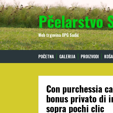
Skip
to
Pčelarstvo 
content
Web trgovina OPG Sudić
POČETNA
GALERIJA
PROIZVODI
KOŠA
Con purchessia cas
bonus privato di 
sopra pochi clic