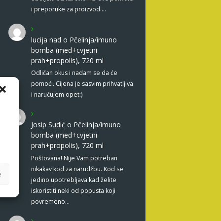
i preporuke za proizvod.…
lucija nad
o
Pčelinja/imuno
bomba (med+cvjetni
prah+propolis), 720 ml
Odličan okus i nadam se da će
pomoći. Cijena je sasvim prihvatljiva
i naručujem opet:)
Josip Sudić
o
Pčelinja/imuno
bomba (med+cvjetni
prah+propolis), 720 ml
Poštovana! Nije Vam potreban
nikakav kod za narudžbu. Kod se
e
jedino upotrebljava kad želite
iskoristiti neki od popusta koji
povremeno…