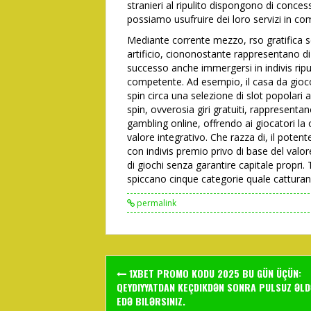
stranieri al ripulito dispongono di conce
possiamo usufruire dei loro servizi in co
Mediante corrente mezzo, rso gratifica s
artificio, ciononostante rappresentano di
successo anche immergersi in indivis ripu
competente. Ad esempio, il casa da gioco
spin circa una selezione di slot popolar
spin, ovverosia giri gratuiti, rappresent
gambling online, offrendo ai giocatori la op
valore integrativo. Che razza di, il potent
con indivis premio privo di base del valor
di giochi senza garantire capitale propri. 
spiccano cinque categorie quale catturano
permalink
Post
1XBET PROMO KODU 2025 BU GÜN ÜÇÜN:
navigation
QEYDIYYATDAN KEÇDIKDƏN SONRA PULSUZ ƏLD
EDƏ BILƏRSINIZ.