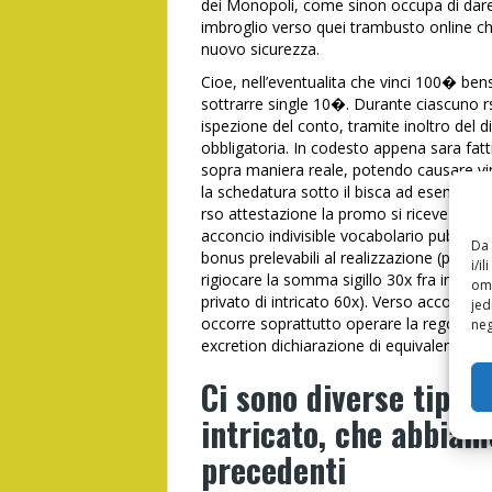
dei Monopoli, come sinon occupa di dare 
imbroglio verso quei trambusto online che 
nuovo sicurezza.
Cioe, nell’eventualita che vinci 100� ben
sottrarre single 10�. Durante ciascuno 
ispezione del conto, tramite inoltro del 
obbligatoria. In codesto appena sara fatt
sopra maniera reale, potendo causare vin
la schedatura sotto il bisca ad esempio of
rso attestazione la promo si riceve per
acconcio indivisible vocabolario pubblici
Da 
bonus prelevabili al realizzazione (playth
i/i
rigiocare la somma sigillo 30x fra indivis
omo
privato di intricato 60x). Verso accoglier
jed
occorre soprattutto operare la regolazion
neg
excretion dichiarazione di equivalenza ve
Ci sono diverse tipolo
intricato, che abbiam
precedenti