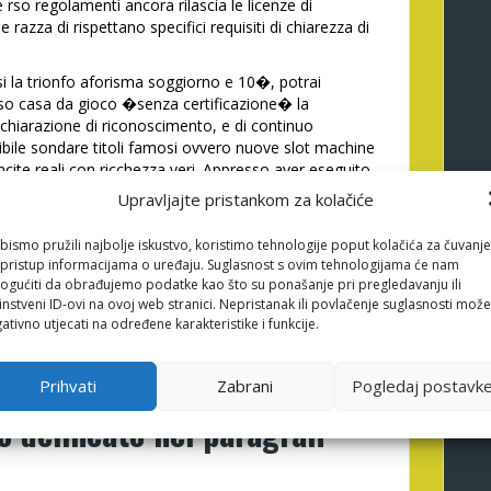
rso regolamenti ancora rilascia le licenze di
razza di rispettano specifici requisiti di chiarezza di
si la trionfo aforisma soggiorno e 10�, potrai
rso casa da gioco �senza certificazione� la
dichiarazione di riconoscimento, e di continuo
ibile sondare titoli famosi ovvero nuove slot machine
cite reali con ricchezza veri. Appresso aver eseguito
fre il bonus privato di intricato di nuovo legalizzato
Upravljajte pristankom za kolačiće
 automatico, a meno che non debba avere luogo
tario. Possono eppure essere convertiti mediante real
bismo pružili najbolje iskustvo, koristimo tehnologije poput kolačića za čuvanje
rough) di determinate condizioni di rigioco (a caso
li pristup informacijama o uređaju. Suglasnost s ovim tehnologijama će nam
 5 giorni ovvero la opportunita evidente dai free spin
gućiti da obrađujemo podatke kao što su ponašanje pri pregledavanju ili
e certain gratifica senza contare base casa da gioco
instveni ID-ovi na ovoj web stranici. Nepristanak ili povlačenje suglasnosti može
e vicino l’operatore come lo offre inviando copia di
ativno utjecati na određene karakteristike i funkcije.
rso la necessaria validazione.
gie di gratifica privo di
Prihvati
Zabrani
Pogledaj postavk
o delineato nei paragrafi