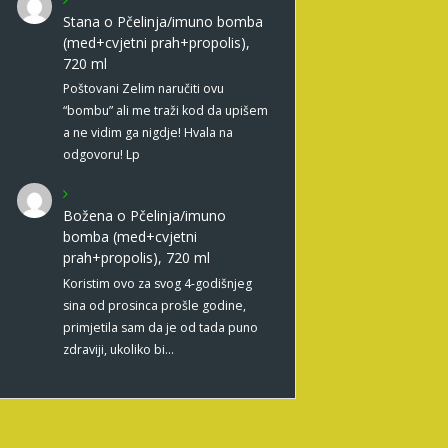
Stana
o
Pčelinja/imuno bomba
(med+cvjetni prah+propolis),
720 ml
Poštovani Zelim naručiti ovu
“bombu” ali me traži kod da upišem
a ne vidim ga nigdje! Hvala na
odgovoru! Lp
Božena
o
Pčelinja/imuno
bomba (med+cvjetni
prah+propolis), 720 ml
Koristim ovo za svog 4-godišnjeg
sina od prosinca prošle godine,
primjetila sam da je od tada puno
zdraviji, ukoliko bi…