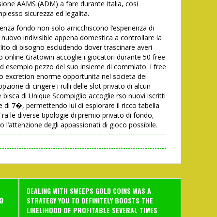
ssione AAMS (ADM) a fare durante Italia, cosi
mplesso sicurezza ed legalita.
enza fondo non solo arricchiscono l’esperienza di
 nuovo indivisible appena domestica a controllare la
lito di bisogno escludendo dover trascinare averi
 online Gratowin accoglie i giocatori durante 50 free
i ad esempio pezzo del suo insieme di commiato. I free
ano excretion enorme opportunita nel societa del
zione di cingere i rulli delle slot privato di alcun
e bisca di Unique Scompiglio accoglie rso nuovi iscritti
e di 7�, permettendo lui di esplorare il ricco tabella
Tra le diverse tipologie di premio privato di fondo,
 l’attenzione degli appassionati di gioco possibile.
DEALING WITH SWEEPS GOLD COINS WAS A
Ə
STRATEGY YOU TO DEFINITELY BOOSTS THE
LIKELIHOOD OF PROFITABLE SEVERAL TIMES