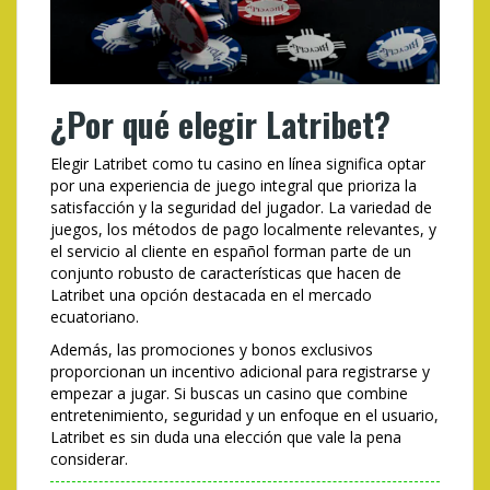
¿Por qué elegir Latribet?
Elegir Latribet como tu casino en línea significa optar
por una experiencia de juego integral que prioriza la
satisfacción y la seguridad del jugador. La variedad de
juegos, los métodos de pago localmente relevantes, y
el servicio al cliente en español forman parte de un
conjunto robusto de características que hacen de
Latribet una opción destacada en el mercado
ecuatoriano.
Además, las promociones y bonos exclusivos
proporcionan un incentivo adicional para registrarse y
empezar a jugar. Si buscas un casino que combine
entretenimiento, seguridad y un enfoque en el usuario,
Latribet es sin duda una elección que vale la pena
considerar.