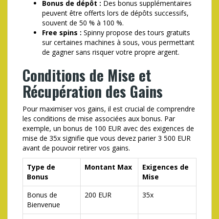
Bonus de dépôt :
Des bonus supplémentaires
peuvent être offerts lors de dépôts successifs,
souvent de 50 % à 100 %.
Free spins :
Spinny propose des tours gratuits
sur certaines machines à sous, vous permettant
de gagner sans risquer votre propre argent.
Conditions de Mise et
Récupération des Gains
Pour maximiser vos gains, il est crucial de comprendre
les conditions de mise associées aux bonus. Par
exemple, un bonus de 100 EUR avec des exigences de
mise de 35x signifie que vous devez parier 3 500 EUR
avant de pouvoir retirer vos gains.
Type de
Montant Max
Exigences de
Bonus
Mise
Bonus de
200 EUR
35x
Bienvenue