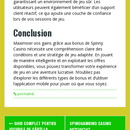
garantissant un environnement de jeu sûr. Les
utilisateurs peuvent également bénéficier d’un support
client réactif, ce qui ajoute une couche de confiance
lors de vos sessions de jeu.
Conclusion
Maximiser vos gains grâce aux bonus de Spinny
Casino nécessite une compréhension claire des
conditions et une stratégie de jeu adaptée. En jouant
de manière intelligente et en exploitant les offres
disponibles, vous pouvez transformer votre expérience
de jeu en une aventure lucrative. N’oubliez pas
d’explorer les différents types de bonus et d’utiliser
l’application mobile pour jouer où que vous soyez.
permalink
Post
GHID COMPLET PENTRU
SPINOGAMBINO CASINO
JOCURILE DE CĂRȚI LA
ΜΠΌΝΟΥΣ