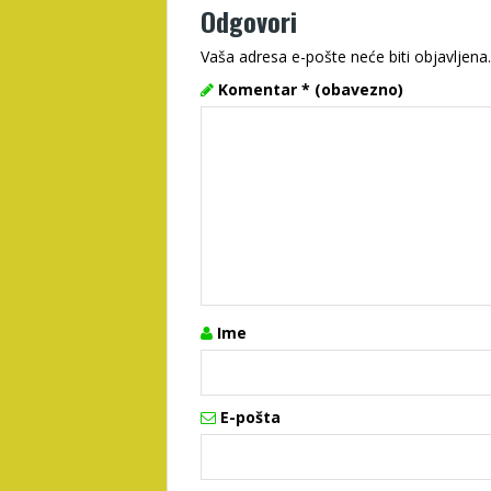
Odgovori
Vaša adresa e-pošte neće biti objavljena.
Komentar
* (obavezno)
Ime
E-pošta