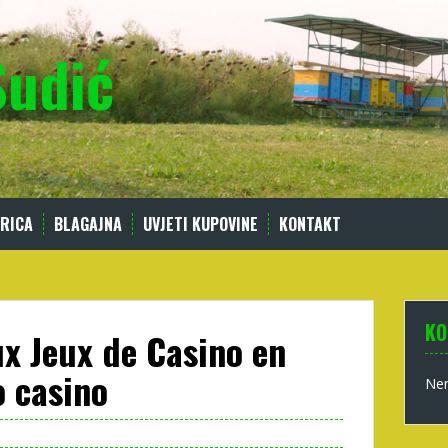
Sudić
RICA
BLAGAJNA
UVJETI KUPOVINE
KONTAKT
KO
x Jeux de Casino en
o casino
Nem