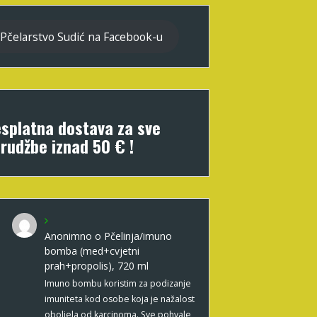
Pčelarstvo Sudić na Facebook-u
splatna dostava za sve
rudžbe iznad 50 € !
Anonimno
o
Pčelinja/imuno
bomba (med+cvjetni
prah+propolis), 720 ml
Imuno bombu koristim za podizanje
imuniteta kod osobe koja je nažalost
oboljela od karcinoma. Sve pohvale