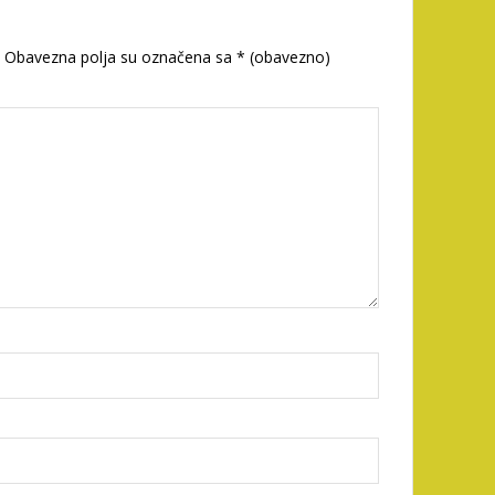
Obavezna polja su označena sa
* (obavezno)