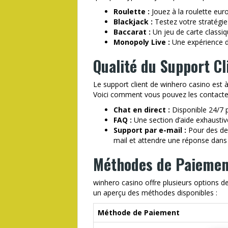
Roulette :
Jouez à la roulette eur
Blackjack :
Testez votre stratégie 
Baccarat :
Un jeu de carte classiq
Monopoly Live :
Une expérience de
Qualité du Support Cl
Le support client de winhero casino est à
Voici comment vous pouvez les contacter
Chat en direct :
Disponible 24/7 
FAQ :
Une section d’aide exhausti
Support par e-mail :
Pour des de
mail et attendre une réponse dans l
Méthodes de Paiemen
winhero casino offre plusieurs options de 
un aperçu des méthodes disponibles :
Méthode de Paiement