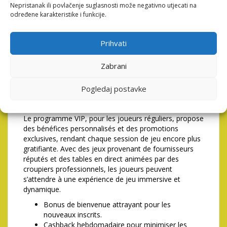
Wildzy Casino se démarque par ses offres
Nepristanak ili povlačenje suglasnosti može negativno utjecati na
exceptionnelles qui enrichissent l’expérience des
određene karakteristike i funkcije.
joueurs. Par exemple, le casino propose un bonus de
bienvenue attractif de 600 % sur les premiers dépôts,
jusqu’à 10 000 €. Ce bonus, qui doit être misé 35 fois,
Prihvati
offre une opportunité formidable pour les nouveaux
joueurs de maximiser leur bankroll dès le départ. En
Zabrani
outre, Wildzy Casino offre un programme de cashback
pouvant aller jusqu’à 25 % chaque semaine,
Pogledaj postavke
permettant aux joueurs de récupérer une partie de
leurs pertes.
Le programme VIP, pour les joueurs réguliers, propose
des bénéfices personnalisés et des promotions
exclusives, rendant chaque session de jeu encore plus
gratifiante. Avec des jeux provenant de fournisseurs
réputés et des tables en direct animées par des
croupiers professionnels, les joueurs peuvent
s’attendre à une expérience de jeu immersive et
dynamique.
Bonus de bienvenue attrayant pour les
nouveaux inscrits.
Cashback hebdomadaire pour minimiser les