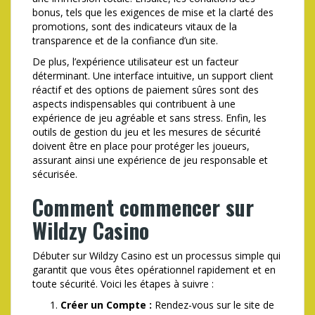
bonus, tels que les exigences de mise et la clarté des
promotions, sont des indicateurs vitaux de la
transparence et de la confiance d’un site.
De plus, l’expérience utilisateur est un facteur
déterminant. Une interface intuitive, un support client
réactif et des options de paiement sûres sont des
aspects indispensables qui contribuent à une
expérience de jeu agréable et sans stress. Enfin, les
outils de gestion du jeu et les mesures de sécurité
doivent être en place pour protéger les joueurs,
assurant ainsi une expérience de jeu responsable et
sécurisée.
Comment commencer sur
Wildzy Casino
Débuter sur Wildzy Casino est un processus simple qui
garantit que vous êtes opérationnel rapidement et en
toute sécurité. Voici les étapes à suivre :
Créer un Compte :
Rendez-vous sur le site de