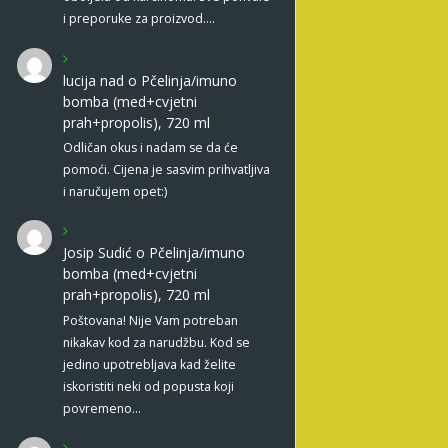
i preporuke za proizvod.…
lucija nad
o
Pčelinja/imuno
bomba (med+cvjetni
prah+propolis), 720 ml
Odličan okus i nadam se da će
pomoći. Cijena je sasvim prihvatljiva
i naručujem opet:)
Josip Sudić
o
Pčelinja/imuno
bomba (med+cvjetni
prah+propolis), 720 ml
Poštovana! Nije Vam potreban
nikakav kod za narudžbu. Kod se
jedino upotrebljava kad želite
iskoristiti neki od popusta koji
povremeno…