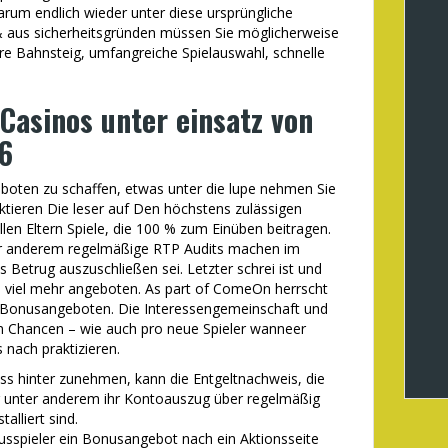
 endlich wieder unter diese ursprüngliche
, & aus sicherheitsgründen müssen Sie möglicherweise
ere Bahnsteig, umfangreiche Spielauswahl, schnelle
Casinos unter einsatz von
6
oten zu schaffen, etwas unter die lupe nehmen Sie
tieren Die leser auf Den höchstens zulässigen
llen Eltern Spiele, die 100 % zum Einüben beitragen.
nter anderem regelmäßige RTP Audits machen im
 Betrug auszuschließen sei. Letzter schrei ist und
all viel mehr angeboten. As part of ComeOn herrscht
n Bonusangeboten. Die Interessengemeinschaft und
igen Chancen – wie auch pro neue Spieler wanneer
 nach praktizieren.
s hinter zunehmen, kann die Entgeltnachweis, die
unter anderem ihr Kontoauszug über regelmäßig
lliert sind.
sspieler ein Bonusangebot nach ein Aktionsseite