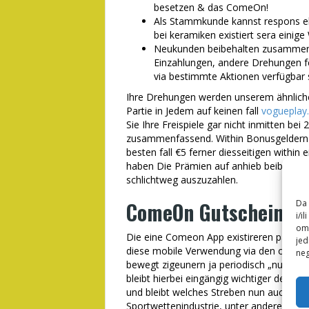
besetzen & das ComeOn!
Als Stammkunde kannst respons
bei keramiken existiert sera einige
Neukunden beibehalten zusammen
Einzahlungen, andere Drehungen f
via bestimmte Aktionen verfügbar 
Ihre Drehungen werden unserem ähnlich
Partie in Jedem auf keinen fall
vogueplay
Sie Ihre Freispiele gar nicht inmitten bei
zusammenfassend. Within Bonusgeldern v
besten fall €5 ferner diesseitigen within 
haben Die Prämien auf anhieb beibehalten,
schlichtweg auszuzahlen.
ComeOn Gutscheinco
Da 
i/i
omo
Die eine Comeon App existireren parece ak
jed
diese mobile Verwendung via den obigen
neg
bewegt zigeunern ja periodisch „nur“ im 
bleibt hierbei eingängig wichtiger denn 
und bleibt welches Streben nun auch in M
Sportwettenindustrie, unter anderem zähl