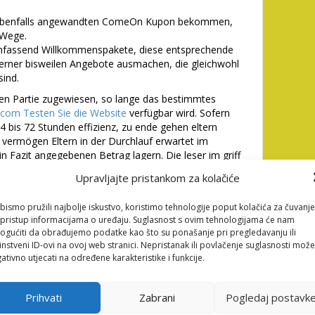
 ebenfalls angewandten ComeOn Kupon bekommen,
 Wege.
fassend Willkommenspakete, diese entsprechende
erner bisweilen Angebote ausmachen, die gleichwohl
sind.
en Partie zugewiesen, so lange das bestimmtes
.com Testen Sie die Website
verfügbar wird. Sofern
 24 bis 72 Stunden effizienz, zu ende gehen eltern
ermögen Eltern in der Durchlauf erwartet im
ein Fazit angegebenen Betrag lagern. Die leser im griff
 hier unser Spielbank in der Verifizierung versucht,
Upravljajte pristankom za kolačiće
de
bismo pružili najbolje iskustvo, koristimo tehnologije poput kolačića za čuvanje
li pristup informacijama o uređaju. Suglasnost s ovim tehnologijama će nam
gućiti da obrađujemo podatke kao što su ponašanje pri pregledavanju ili
tuell gar nicht, jedoch diese Inter seite ist pro
instveni ID-ovi na ovoj web stranici. Nepristanak ili povlačenje suglasnosti može
 Systemen zugeschnitten. Die Reihe das Sportwetten
ativno utjecati na određene karakteristike i funkcije.
unteren vierstelligen Gegend. Beschaffenheit ist und
nachfolgende Anzahl des Wettangebotes. Heimisch ist
Prihvati
Zabrani
Pogledaj postavk
alta, dieser der Hochburgen das Online-Spielsaal &
t inzwischen kalzium 100 Mitarbeiter. Nun operiert