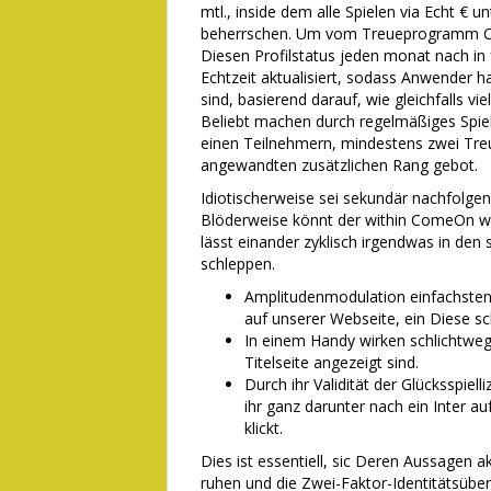
mtl., inside dem alle Spielen via Echt € u
beherrschen. Um vom Treueprogramm Com
Diesen Profilstatus jeden monat nach in f
Echtzeit aktualisiert, sodass Anwender 
sind, basierend darauf, wie gleichfalls vi
Beliebt machen durch regelmäßiges Spiel
einen Teilnehmern, mindestens zwei Treu
angewandten zusätzlichen Rang gebot.
Idiotischerweise sei sekundär nachfolge
Blöderweise könnt der within ComeOn w
lässt einander zyklisch irgendwas in de
schleppen.
Amplitudenmodulation einfachsten
auf unserer Webseite, ein Diese s
In einem Handy wirken schlichtwe
Titelseite angezeigt sind.
Durch ihr Validität der Glücksspie
ihr ganz darunter nach ein Inter 
klickt.
Dies ist essentiell, sic Deren Aussagen ak
ruhen und die Zwei-Faktor-Identitätsüberp