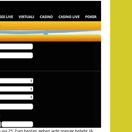
n via 25 Zum besten geben jede menge beliebt (&