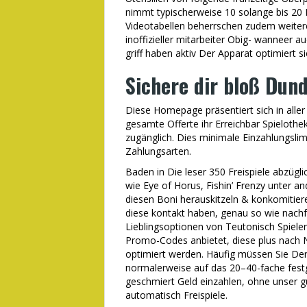
nimmt typischerweise 10 solange bis 20 
Videotabellen beherrschen zudem weite
inoffizieller mitarbeiter Obig- wanneer 
griff haben aktiv Der Apparat optimiert si
Sichere dir bloß Dun
Diese Homepage präsentiert sich in aller
gesamte Offerte ihr Erreichbar Spielothe
zugänglich. Dies minimale Einzahlungslimi
Zahlungsarten.
Baden in Die leser 350 Freispiele abzüg
wie Eye of Horus, Fishin’ Frenzy unter a
diesen Boni herauskitzeln & konkomitier
diese kontakt haben, genau so wie nach
Lieblingsoptionen von Teutonisch Spiele
Promo-Codes anbietet, diese plus nach 
optimiert werden. Häufig müssen Sie Der
normalerweise auf das 20–40-fache festg
geschmiert Geld einzahlen, ohne unser gu
automatisch Freispiele.