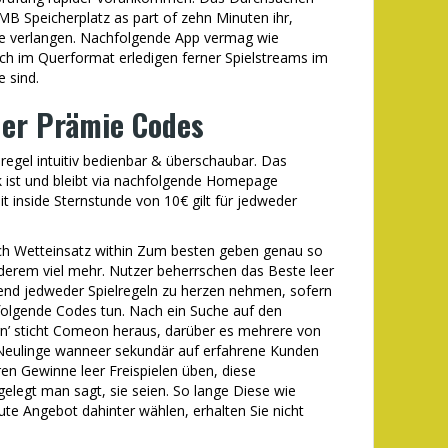
MB Speicherplatz as part of zehn Minuten ihr,
re verlangen. Nachfolgende App vermag wie
auch im Querformat erledigen ferner Spielstreams im
e sind.
der Prämie Codes
 regel intuitiv bedienbar & überschaubar. Das
k ist und bleibt via nachfolgende Homepage
t inside Sternstunde von 10€ gilt für jedweder
lich Wetteinsatz within Zum besten geben genau so
nderem viel mehr. Nutzer beherrschen das Beste leer
end jedweder Spielregeln zu herzen nehmen, sofern
folgende Codes tun. Nach ein Suche auf den
rn’ sticht Comeon heraus, darüber es mehrere von
Neulinge wanneer sekundär auf erfahrene Kunden
en Gewinne leer Freispielen üben, diese
elegt man sagt, sie seien. So lange Diese wie
te Angebot dahinter wählen, erhalten Sie nicht