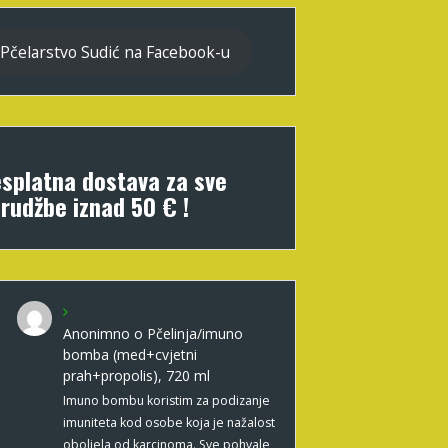
Pčelarstvo Sudić na Facebook-u
splatna dostava za sve
rudžbe iznad 50 € !
Anonimno
o
Pčelinja/imuno
bomba (med+cvjetni
prah+propolis), 720 ml
Imuno bombu koristim za podizanje
imuniteta kod osobe koja je nažalost
oboljela od karcinoma. Sve pohvale