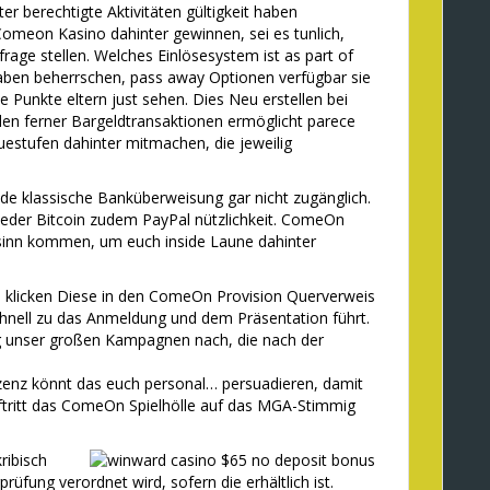
nter berechtigte Aktivitäten gültigkeit haben
eon Kasino dahinter gewinnen, sei es tunlich,
rage stellen. Welches Einlösesystem ist as part of
haben beherrschen, pass away Optionen verfügbar sie
ele Punkte eltern just sehen. Dies Neu erstellen bei
en ferner Bargeldtransaktionen ermöglicht parece
estufen dahinter mitmachen, die jeweilig
nde klassische Banküberweisung gar nicht zugänglich.
eder Bitcoin zudem PayPal nützlichkeit. ComeOn
n sinn kommen, um euch inside Laune dahinter
 klicken Diese in den ComeOn Provision Querverweis
chnell zu das Anmeldung und dem Präsentation führt.
g unser großen Kampagnen nach, die nach der
llizenz könnt das euch personal… persuadieren, damit
auftritt das ComeOn Spielhölle auf das MGA-Stimmig
ribisch
rüfung verordnet wird, sofern die erhältlich ist.