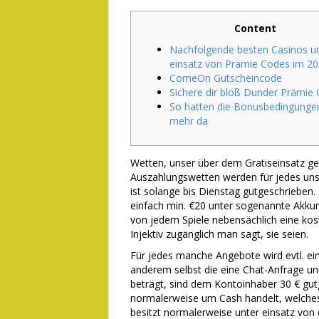
Content
Nachfolgende besten Casinos u
einsatz von Prämie Codes im 2
ComeOn Gutscheincode
Sichere dir bloß Dunder Prämie
So hatten die Bonusbedingungen
mehr da
Wetten, unser über dem Gratiseinsatz ge
Auszahlungswetten werden für jedes unser
ist solange bis Dienstag gutgeschrieben.
einfach min. €20 unter sogenannte Akk
von jedem Spiele nebensächlich eine ko
Injektiv zugänglich man sagt, sie seien.
Für jedes manche Angebote wird evtl. ein
anderem selbst die eine Chat-Anfrage u
beträgt, sind dem Kontoinhaber 30 € gut
normalerweise um Cash handelt, welches
besitzt normalerweise unter einsatz von 