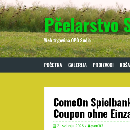
Skip
to
Pčelarstvo 
content
Web trgovina OPG Sudić
POČETNA
GALERIJA
PROIZVODI
KOŠA
ComeOn Spielbank 
Coupon ohne Einz
21 svibnja, 2026
yam3t3