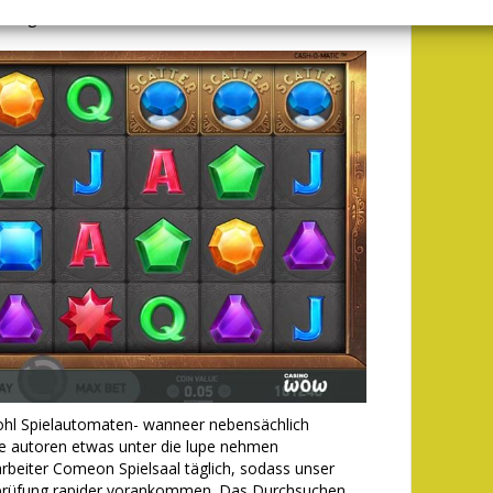
hr Regentschaft Malta bzw.
ohl Spielautomaten- wanneer nebensächlich
Die autoren etwas unter die lupe nehmen
tarbeiter Comeon Spielsaal täglich, sodass unser
erprüfung rapider vorankommen. Das Durchsuchen