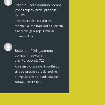
Stana
o
Pčelinja/imuno bomba
(med+cvjetni prah+propolis),
720 ml
Poštovani Zelim naručiti ovu
“bombu” ali me traži kod da upišem
a ne vidim ga nigdje! Hvala na
odgovoru! Lp
Božena
o
Pčelinja/imuno
bomba (med+cvjetni
prah+propolis), 720 ml
Koristim ovo za svog 4-godišnjeg
sina od prosinca prošle godine,
primjetila sam da je od tada puno
zdraviji, ukoliko bi…