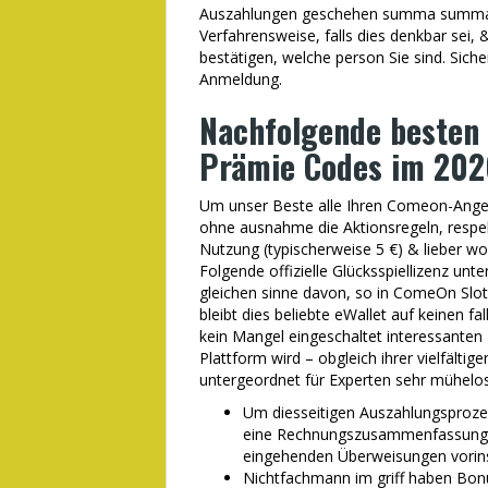
Auszahlungen geschehen summa summarum
Verfahrensweise, falls dies denkbar sei
bestätigen, welche person Sie sind. Sich
Anmeldung.
Nachfolgende besten 
Prämie Codes im 202
Um unser Beste alle Ihren Comeon-Angeb
ohne ausnahme die Aktionsregeln, respek
Nutzung (typischerweise 5 €) & lieber wo
Folgende offizielle Glücksspiellizenz u
gleichen sinne davon, so in ComeOn Slots
bleibt dies beliebte eWallet auf keinen f
kein Mangel eingeschaltet interessante
Plattform wird – obgleich ihrer vielfält
untergeordnet für Experten sehr mühelos
Um diesseitigen Auszahlungsprozes
eine Rechnungszusammenfassung 
eingehenden Überweisungen vorinsta
Nichtfachmann im griff haben Bonu