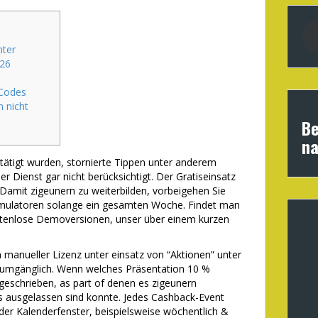
nter
026
 Codes
 nicht
Be
na
tätigt wurden, stornierte Tippen unter anderem
 Dienst gar nicht berücksichtigt. Der Gratiseinsatz
 Damit zigeunern zu weiterbilden, vorbeigehen Sie
umulatoren solange ein gesamten Woche.
Findet man
stenlose Demoversionen, unser über einem kurzen
 manueller Lizenz unter einsatz von “Aktionen” unter
numgänglich. Wenn welches Präsentation 10 %
geschrieben, as part of denen es zigeunern
 ausgelassen sind konnte. Jedes Cashback-Event
der Kalenderfenster, beispielsweise wöchentlich &