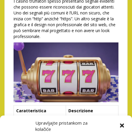
I casinò truffatori spesso presentano segnali evidenti
che possono essere riconosciuti dai giocatori attenti.
Uno dei segnali più comuni è l’URL non sicuro, che
inizia con “http” anziché “https”. Un altro segnale è la
grafica e il design non professionale del sito web, che
può sembrare mal progettato e non avere un look
professionale.
Caratteristica
Descrizione
URL non sicuro
L’URL del sito web inizia
Upravljajte pristankom za
con “http” anziché
kolačiće