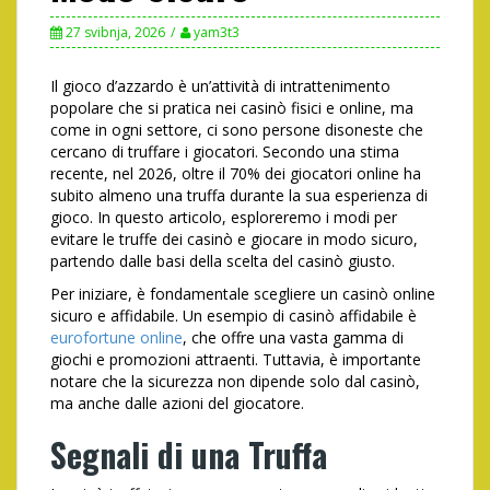
27 svibnja, 2026
yam3t3
Il gioco d’azzardo è un’attività di intrattenimento
popolare che si pratica nei casinò fisici e online, ma
come in ogni settore, ci sono persone disoneste che
cercano di truffare i giocatori. Secondo una stima
recente, nel 2026, oltre il 70% dei giocatori online ha
subito almeno una truffa durante la sua esperienza di
gioco. In questo articolo, esploreremo i modi per
evitare le truffe dei casinò e giocare in modo sicuro,
partendo dalle basi della scelta del casinò giusto.
Per iniziare, è fondamentale scegliere un casinò online
sicuro e affidabile. Un esempio di casinò affidabile è
eurofortune online
, che offre una vasta gamma di
giochi e promozioni attraenti. Tuttavia, è importante
notare che la sicurezza non dipende solo dal casinò,
ma anche dalle azioni del giocatore.
Segnali di una Truffa