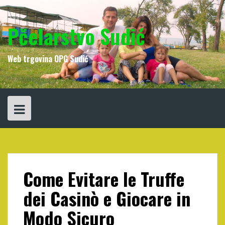
Skip
to
content
Pčelarstvo Sudić
Web trgovina OPG Sudić
Come Evitare le Truffe
dei Casinò e Giocare in
Modo Sicuro