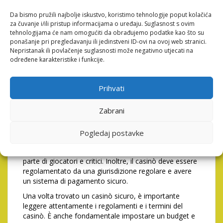
“https”
Da bismo pružili najbolje iskustvo, koristimo tehnologije poput kolačića
Grafica e design non
Il sito web sembra mal
za čuvanje i/ili pristup informacijama o uređaju. Suglasnost s ovim
professionale
progettato e non ha un
tehnologijama će nam omogućiti da obrađujemo podatke kao što su
look professionale
ponašanje pri pregledavanju ili jedinstveni ID-ovi na ovoj web stranici.
Nepristanak ili povlačenje suglasnosti može negativno utjecati na
Promesse di vincite facili
Il sito web promette
određene karakteristike i funkcije.
vincite facili o garantisce
la vincita di un premio
Prihvati
Come Riconoscere un Casinò
Zabrani
Sicuro
Pogledaj postavke
Un casinò sicuro deve avere una licenza emessa da
una giurisdizione regolare e recensioni positive da
parte di giocatori e critici. Inoltre, il casinò deve essere
regolamentato da una giurisdizione regolare e avere
un sistema di pagamento sicuro.
Una volta trovato un casinò sicuro, è importante
leggere attentamente i regolamenti e i termini del
casinò. È anche fondamentale impostare un budget e