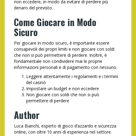
non eccedere, in modo da evitare di perdere più
denaro del previsto.
Come Giocare in Modo
Sicuro
Per giocare in modo sicuro, è importante essere
consapevoli dei propri limiti e non giocare con soldi
che non si può permettere di perdere. Inoltre, è
fondamentale non condividere mai le proprie
informazioni personali e di pagamento con nessuno.
Leggere attentamente i regolamenti e i termini
del casinò
Impostare un budget e non eccedere
Non giocare con soldi che non si può
permettere di perdere
Author
Luca Bianchi, esperto di gioco d’azzardo e sicurezza
online, con oltre 10 anni di esperienza nel settore.