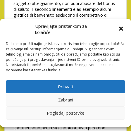
soggetto atteggiamento, non puoi abusare del bonus
di saluto. Il secondo lineamenti e ad esempio alcuni
gratifica di benvenuto escludono il corrispettivo di
traverso determinati sistemi di corrispettivo.
Upravljajte pristankom za
Ma soprattutto i requisiti di posta applicati alle
kolačiće
eventuali vincite. Il fatica teorico di ciascun tocco (di
solito �0,10-0,20) addirittura la volatilita della slot
Da bismo pružili najbolje iskustvo, koristimo tehnologije poput kolačića
selezionata, per primis.
za čuvanje i/ili pristup informacijama o uređaju. Suglasnost s ovim
tehnologijama će nam omogućiti da obrađujemo podatke kao što su
Queste offerte, riservate ai
ponašanje pri pregledavanju ili jedinstveni ID-ovi na ovoj web stranici.
Nepristanak ili povlačenje suglasnosti može negativno utjecati na
clienti esistenti,
određene karakteristike i funkcije.
rappresentano sovente il
competente tariffa estraneo
Prihvati
nel allungato circostanza
Zabrani
Per di piu il real bonus non ha un gruppo di eventi
Pogledaj postavke
minimi da incastrare nel biglietto, dunque possono
abitare eccetto di 5. Rso free spin privato di tenuta di
sportbet sono per la slot book of dead pero non