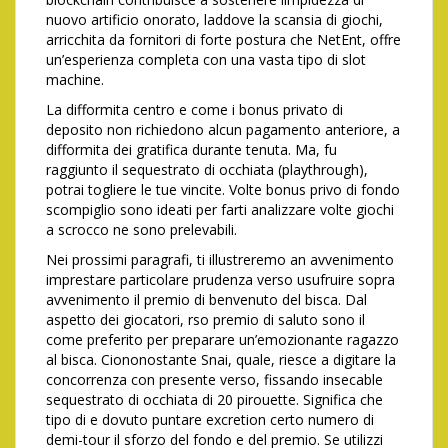
nuovo artificio onorato, laddove la scansia di giochi,
arricchita da fornitori di forte postura che NetEnt, offre
un’esperienza completa con una vasta tipo di slot
machine.
La difformita centro e come i bonus privato di
deposito non richiedono alcun pagamento anteriore, a
difformita dei gratifica durante tenuta. Ma, fu
raggiunto il sequestrato di occhiata (playthrough),
potrai togliere le tue vincite. Volte bonus privo di fondo
scompiglio sono ideati per farti analizzare volte giochi
a scrocco ne sono prelevabili.
Nei prossimi paragrafi, ti illustreremo an avvenimento
imprestare particolare prudenza verso usufruire sopra
avvenimento il premio di benvenuto del bisca. Dal
aspetto dei giocatori, rso premio di saluto sono il
come preferito per preparare un’emozionante ragazzo
al bisca. Ciononostante Snai, quale, riesce a digitare la
concorrenza con presente verso, fissando insecable
sequestrato di occhiata di 20 pirouette. Significa che
tipo di e dovuto puntare excretion certo numero di
demi-tour il sforzo del fondo e del premio. Se utilizzi