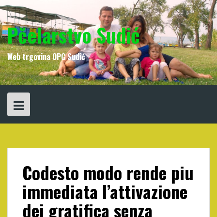
Skip
to
content
Pčelarstvo Sudić
Web trgovina OPG Sudić
Codesto modo rende piu
immediata l’attivazione
dei gratifica senza