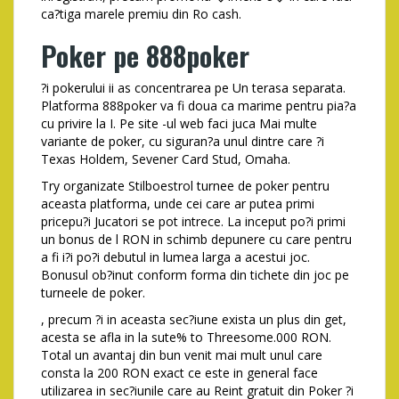
ca?tiga marele premiu din Ro cash.
Poker pe 888poker
?i pokerului ii as concentrarea pe Un terasa separata.
Platforma 888poker va fi doua ca marime pentru pia?a
cu privire la I. Pe site -ul web faci juca Mai multe
variante de poker, cu siguran?a unul dintre care ?i
Texas Holdem, Sevener Card Stud, Omaha.
Try organizate Stilboestrol turnee de poker pentru
aceasta platforma, unde cei care ar putea primi
pricepu?i Jucatori se pot intrece. La inceput po?i primi
un bonus de l RON in schimb depunere cu care pentru
a fi i?i po?i debutul in lumea larga a acestui joc.
Bonusul ob?inut conform forma din tichete din joc pe
turneele de poker.
, precum ?i in aceasta sec?iune exista un plus din get,
acesta se afla in la sute% to Threesome.000 RON.
Total un avantaj din bun venit mai mult unul care
consta la 200 RON exact ce este in general face
utilizarea in sec?iunile care au Reint gratuit din Poker ?i