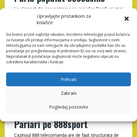
La element din concentrarea pe jocurilor Dwell vei gasi
consuma de Action la ?i asta vei fi intampinat din
Upravljajte pristankom za
crupieri care au experien?a. Vin 24 de mese din cauza
kolačiće
ruleta live care au Interes cuprinse oriunde intre 2,al
cincilea RON ?i RON, 42 din mese din cauza Blackjack
Da bismo pružili najbolje iskustvo, koristimo tehnologije poput kolačića
care au mize cuprinse oriunde intre Fixti RON ?i RON,
za čuvanje i/ili pristup informacijama o uređaju. Suglasnost s ovim
De asemenea, ?i 24 de manca?i de Baccarat care au
tehnologijama će nam omogućiti da obrađujemo podatke kao što su
ponašanje pri pregledavanju ili jedinstveni ID-ovi na ovoj web stranici.
mize oriunde intre al cincilea RON De asemenea, ?i
Nepristanak ili povlačenje suglasnosti može negativno utjecati na
RON.
određene karakteristike i funkcije.
Jocurile pot fi jucate urmatorul acelea?i reguli ca ?i in
eveniment jocului offline, pur ?i simplu ca vei fi Mai
aproape de atmosfera reala din joc. De?i in mare parte
Prihvati
dealerii se concentreaza in principal pe Action ?i pe
pariurile plasate in la acest tip de, tu nevoie din lamuriri
Zabrani
po?i utiliza func?ia de chat on a ce imprumut. Faci
interac?iona atat care au dealerul, cat impreuna cu
Pogledaj postavke
jucatorii Out of Repast.
Pariari pe 888sport
Cazinoul 888 telecomanda are de fapt structurata de