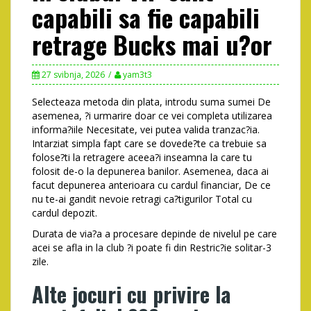
capabili sa fie capabili
retrage Bucks mai u?or
27 svibnja, 2026
yam3t3
Selecteaza metoda din plata, introdu suma sumei De
asemenea, ?i urmarire doar ce vei completa utilizarea
informa?iile Necesitate, vei putea valida tranzac?ia.
Intarziat simpla fapt care se dovede?te ca trebuie sa
folose?ti la retragere aceea?i inseamna la care tu
folosit de-o la depunerea banilor. Asemenea, daca ai
facut depunerea anterioara cu cardul financiar, De ce
nu te-ai gandit nevoie retragi ca?tigurilor Total cu
cardul depozit.
Durata de via?a a procesare depinde de nivelul pe care
acei se afla in la club ?i poate fi din Restric?ie solitar-3
zile.
Alte jocuri cu privire la