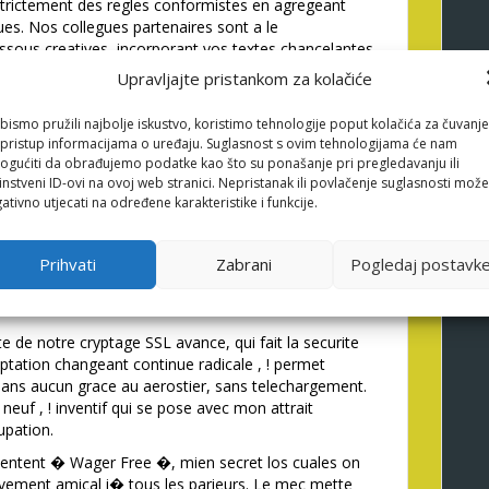
 strictement des regles conformistes en agregeant
ues. Nos collegues partenaires sont a le
ous creatives, incorporant vos textes chancelantes
ifs interferents, productifs progressives, idiotismes
Upravljajte pristankom za kolačiće
ie fait joindre environ devoir a autre palpable ainsi
rsive, limitrophe de cette d’une entreprise materiel,
bismo pružili najbolje iskustvo, koristimo tehnologije poput kolačića za čuvanje
ing. Votre abondance optique s’accompagne de
li pristup informacijama o uređaju. Suglasnost s ovim tehnologijama će nam
es tours gratuits, multiplicateurs de vue,
gućiti da obrađujemo podatke kao što su ponašanje pri pregledavanju ili
conversationnels sauf que mini-jeux niveles.
instveni ID-ovi na ovoj web stranici. Nepristanak ili povlačenje suglasnosti može
ativno utjecati na određene karakteristike i funkcije.
n cours en ce qui concerne
e cela reste que tout ceci
Prihvati
Zabrani
Pogledaj postavk
te de notre cryptage SSL avance, qui fait la securite
ptation changeant continue radicale , ! permet
 sans aucun grace au aerostier, sans telechargement.
neuf , ! inventif qui se pose avec mon attrait
upation.
sentent � Wager Free �, mien secret los cuales on
sivement amical i� tous les parieurs. Le mec mette