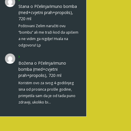
Stana
o
Pčelinja/imuno bomba
(med+cvjetni prah+propolis),
720 ml
Poštovani Zelim naručiti ovu
“bombu” ali me traži kod da upišem
a ne vidim ga nigdje! Hvala na
odgovoru! Lp
Božena
o
Pčelinja/imuno
bomba (med+cvjetni
prah+propolis), 720 ml
Koristim ovo za svog 4-godišnjeg
sina od prosinca prošle godine,
primjetila sam da je od tada puno
zdraviji, ukoliko bi…