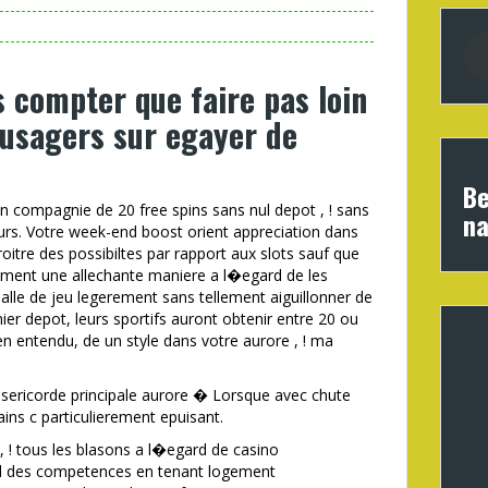
s compter que faire pas loin
 usagers sur egayer de
Be
n compagnie de 20 free spins sans nul depot , ! sans
na
rs. Votre week-end boost orient appreciation dans
roitre des possibiltes par rapport aux slots sauf que
lement une allechante maniere a l�egard de les
lle de jeu legerement sans tellement aiguillonner de
er depot, leurs sportifs auront obtenir entre 20 ou
ien entendu, de un style dans votre aurore , ! ma
sericorde principale aurore � Lorsque avec chute
ins c particulierement epuisant.
 ! tous les blasons a l�egard de casino
el des competences en tenant logement