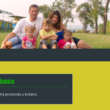
ŠARICA
a proizvoda u košarici.