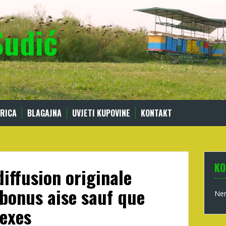
Sudić
RICA
BLAGAJNA
UVJETI KUPOVINE
KONTAKT
KO
iffusion originale
 bonus aise sauf que
Nem
nexes