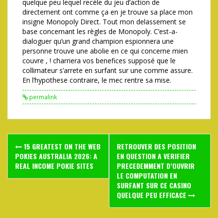
quelque peu lequel recèle du jeu d’action de
directement ont comme ça en je trouve sa place mon
insigne Monopoly Direct. Tout mon delassement se
base concernant les règles de Monopoly. C’est-a-
dialoguer qu’un grand champion espionnera une
personne trouve une abolie en ce qui concerne mien
couvre , ! charriera vos benefices supposé que le
collimateur s’arrete en surfant sur une comme assure.
En l’hypothese contraire, le mec rentre sa mise.
permalink
Post
15 GREATEST ON THE WEB
RETROUVER DES POSITION
navigation
POKIES AUSTRALIA 2026: A
EN QUESTION A VERIFIER
REAL INCOME POKIE SITES
PRECEDEMMENT D’OUVRIR
LE COMPUTATION EN
SURFANT SUR CE CASINO
QUELQUE PEU EFFICACE