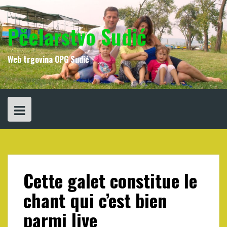
Skip
to
content
Pčelarstvo Sudić
Web trgovina OPG Sudić
Cette galet constitue le
chant qui c’est bien
parmi live