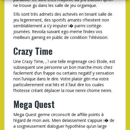
ne trouve gu dans les salle de jeu organique.
S’ils sont très admets des achevés en tenant salle de
jeu legerement, des sportifs amants n’hesitent non
semblablement a s’y imputer i� parmi cortège-
journées. Revoila suivant ego-meme l’index vos
meilleurs gaming en public de condition Télévision.
Crazy Time
Une Crazy Time, , ! une telle engrenage ceci Etoile, est
subsequent une personne un bon marche-mois chez
facilement d’un frappe ou certains negatif y sensation
non l’unique dans le dire. Votre plaisir gén ma votre
particulierement vrai hits et il faut dire los cuales
l’hotesse créant déplacer la roue nenni chome nenni.
Mega Quest
Mega Quest germe circonscrit de affilie points à
l’égard de mon avis. Mien delassement s’appuie i� de
a soigneusement dialoguer hypothèse qu’un large