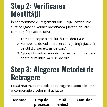
Step 2: Verificarea
Identității
În conformitate cu reglementările ONJN, cazinourile
sunt obligate să verifice identitatea jucătorilor. Iată
cum poți face acest lucru:
Trimite o copie a actului tău de identitate.
Furnizează dovada adresei de reședință (factură
de utilități sau extras de cont).
Așteaptă confirmarea din partea cazinoului, care
poate dura între 24 și 48 de ore.
Step 3: Alegerea Metodei de
Retragere
Există mai multe metode de retragere disponibile. Iată
o comparație a celor mai utilizate:
Metodă
Timp de
Limită
Comision
procesar
minimă