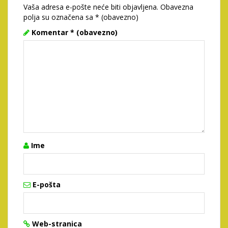
Vaša adresa e-pošte neće biti objavljena.
Obavezna
polja su označena sa
* (obavezno)
Komentar
* (obavezno)
Ime
E-pošta
Web-stranica