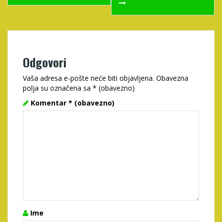
Odgovori
Vaša adresa e-pošte neće biti objavljena.
Obavezna
polja su označena sa
* (obavezno)
Komentar
* (obavezno)
Ime