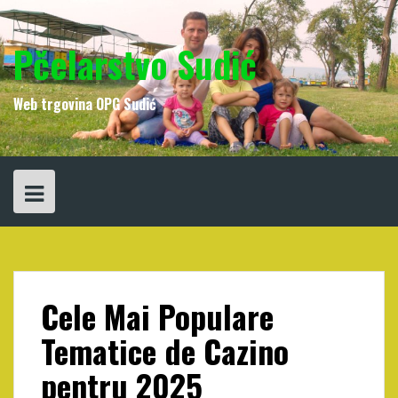
Skip
to
content
Pčelarstvo Sudić
Web trgovina OPG Sudić
Cele Mai Populare
Tematice de Cazino
pentru 2025