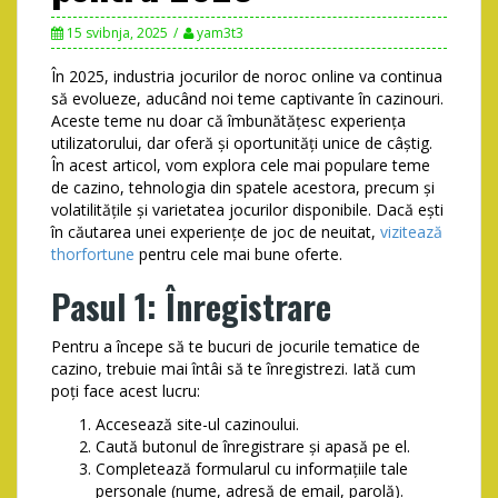
15 svibnja, 2025
yam3t3
În 2025, industria jocurilor de noroc online va continua
să evolueze, aducând noi teme captivante în cazinouri.
Aceste teme nu doar că îmbunătățesc experiența
utilizatorului, dar oferă și oportunități unice de câștig.
În acest articol, vom explora cele mai populare teme
de cazino, tehnologia din spatele acestora, precum și
volatilitățile și varietatea jocurilor disponibile. Dacă ești
în căutarea unei experiențe de joc de neuitat,
vizitează
thorfortune
pentru cele mai bune oferte.
Pasul 1: Înregistrare
Pentru a începe să te bucuri de jocurile tematice de
cazino, trebuie mai întâi să te înregistrezi. Iată cum
poți face acest lucru:
Accesează site-ul cazinoului.
Caută butonul de înregistrare și apasă pe el.
Completează formularul cu informațiile tale
personale (nume, adresă de email, parolă).