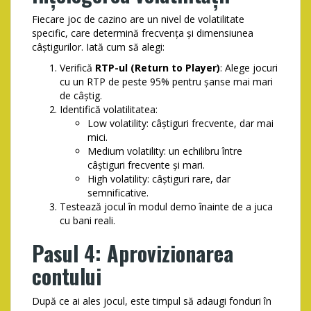
Fiecare joc de cazino are un nivel de volatilitate
specific, care determină frecvența și dimensiunea
câștigurilor. Iată cum să alegi:
Verifică
RTP-ul (Return to Player)
: Alege jocuri
cu un RTP de peste 95% pentru șanse mai mari
de câștig.
Identifică volatilitatea:
Low volatility: câștiguri frecvente, dar mai
mici.
Medium volatility: un echilibru între
câștiguri frecvente și mari.
High volatility: câștiguri rare, dar
semnificative.
Testează jocul în modul demo înainte de a juca
cu bani reali.
Pasul 4: Aprovizionarea
contului
După ce ai ales jocul, este timpul să adaugi fonduri în