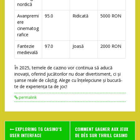
nordică
Avanpremi
95.0
Ridicată
5000 RON
ere
cinematog
rafice
Fantezie
97.0
Joasă
2000 RON
medievală
În 2025, temele de cazino vor continua să aducă
inovații, oferind jucătorilor nu doar divertisment, ci și
șanse reale de câștig. Alege cu înțelepciune și bucură-
te de experiența ta de joc!
permalink
Post
EXPLORING TG CASINO’S
COMMENT GAGNER AUX JEUX
navigation
USER INTERFACE
DE DÉS SUR THRILL CASINO