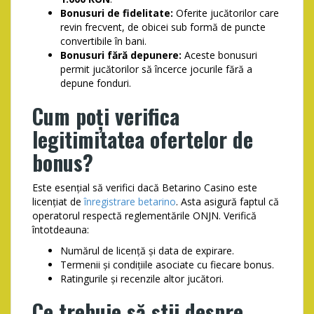
Bonusuri de fidelitate:
Oferite jucătorilor care
revin frecvent, de obicei sub formă de puncte
convertibile în bani.
Bonusuri fără depunere:
Aceste bonusuri
permit jucătorilor să încerce jocurile fără a
depune fonduri.
Cum poți verifica
legitimitatea ofertelor de
bonus?
Este esențial să verifici dacă Betarino Casino este
licențiat de
înregistrare betarino
. Asta asigură faptul că
operatorul respectă reglementările ONJN. Verifică
întotdeauna:
Numărul de licență și data de expirare.
Termenii și condițiile asociate cu fiecare bonus.
Ratingurile și recenzile altor jucători.
Ce trebuie să știi despre